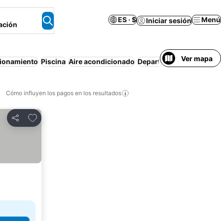
ES · $
Menú
Iniciar sesión
ación
Ver mapa
ionamiento
Piscina
Aire acondicionado
Departamento equipado
Cómo influyen los pagos en los resultados
Añadir a favoritos
Compartir