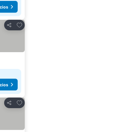
cios
Añadir a favoritos
Compartir
cios
Añadir a favoritos
Compartir