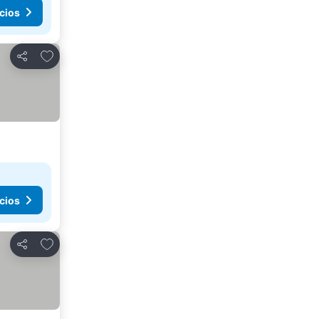
cios
Añadir a favoritos
Compartir
cios
Añadir a favoritos
Compartir