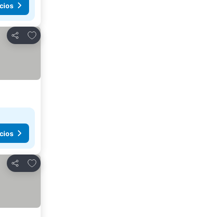
cios
Añadir a favoritos
Compartir
cios
Añadir a favoritos
Compartir