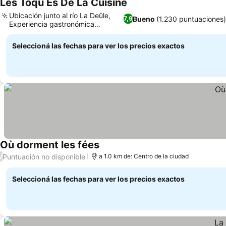
Les Toqu Es De La Cuisine
Ver precios
Ubicación junto al río La Deûle,
Bueno
(1.230 puntuaciones)
7,9
Experiencia gastronómica
Ver precios
gourmet
Seleccioná las fechas para ver los precios exactos
Où dorment les fées
Ver precios
Puntuación no disponible
/
a 1.0 km de: Centro de la ciudad
Seleccioná las fechas para ver los precios exactos