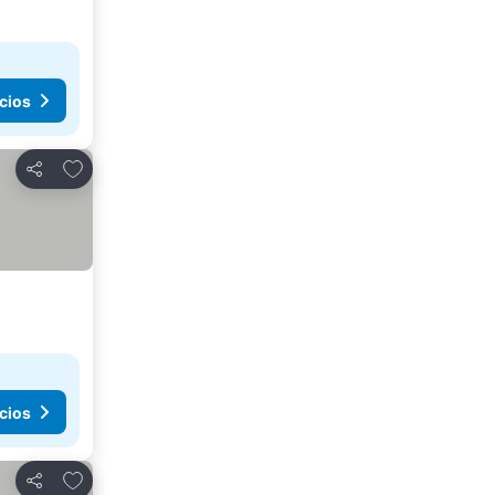
cios
Añadir a favoritos
Compartir
cios
Añadir a favoritos
Compartir