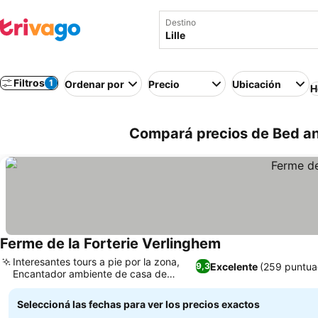
Destino
Filtros
1
Ordenar por
Precio
Ubicación
H
Compará precios de Bed and
Ferme de la Forterie Verlinghem
Ver precios
Interesantes tours a pie por la zona,
Excelente
(259 puntua
9,3
Encantador ambiente de casa de
Ver precios
campo rural
Seleccioná las fechas para ver los precios exactos