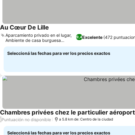
Au Cœur De Lille
Ver precios
Aparcamiento privado en el lugar,
Excelente
(472 puntuacio
9,4
Ambiente de casa burguesa
Ver precios
histórica
Seleccioná las fechas para ver los precios exactos
Chambres privées chez le particulier aéroport 
Puntuación no disponible
/
a 5.8 km de: Centro de la ciudad
Seleccioná las fechas para ver los precios exactos