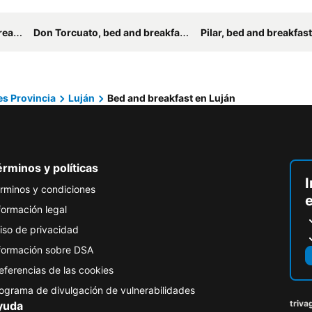
asts
Don Torcuato, bed and breakfasts
Pilar, bed and breakfas
es Provincia
Luján
Bed and breakfast en Luján
rminos y políticas
I
rminos y condiciones
formación legal
iso de privacidad
formación sobre DSA
eferencias de las cookies
ograma de divulgación de vulnerabilidades
triva
yuda