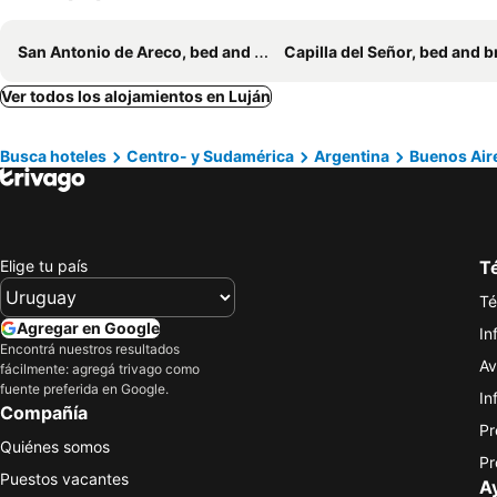
San Antonio de Areco, bed and breakfasts
Capilla del Señor, bed and breakf
Ver todos los alojamientos en Luján
Busca hoteles
Centro- y Sudamérica
Argentina
Buenos Air
Elige tu país
Té
Té
Agregar en Google
In
Encontrá nuestros resultados
Av
fácilmente: agregá trivago como
fuente preferida en Google.
In
Compañía
Pr
Quiénes somos
Pr
Puestos vacantes
A