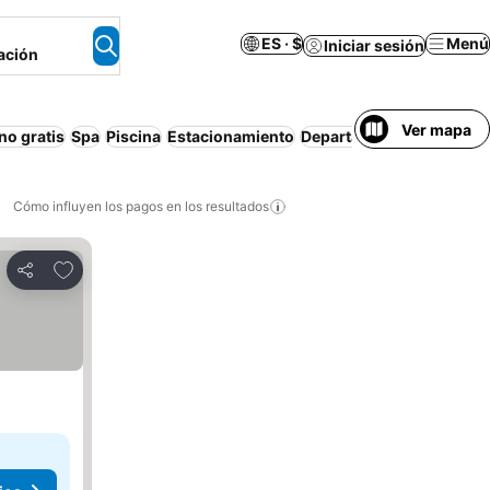
ES · $
Menú
Iniciar sesión
ación
Ver mapa
o gratis
Spa
Piscina
Estacionamiento
Departamento equipado
Cómo influyen los pagos en los resultados
Añadir a favoritos
Compartir