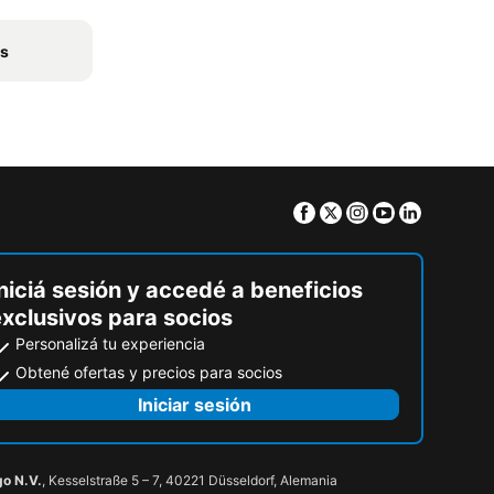
ts
Facebook
Twitter
Instagram
Youtube
Linkedin
niciá sesión y accedé a beneficios
exclusivos para socios
Personalizá tu experiencia
Obtené ofertas y precios para socios
Iniciar sesión
go N.V.
, Kesselstraße 5 – 7, 40221 Düsseldorf, Alemania