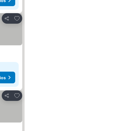
ios
Añadir a favoritos
Compartir
ios
Añadir a favoritos
Compartir