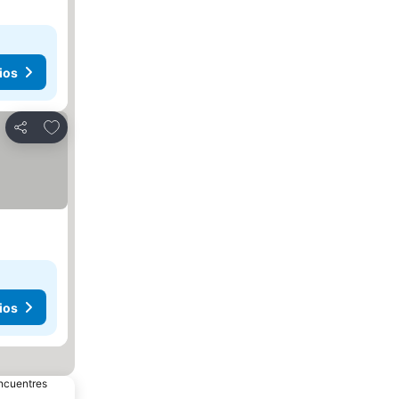
ios
Añadir a favoritos
Compartir
ios
encuentres