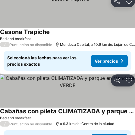
Compartir
Añ
Casona Trapiche
Bed and breakfast
/
Mendoza Capital, a 10.9 km de: Luján de Cuyo
Puntuación no disponible
Seleccioná las fechas para ver los
Ver precios
precios exactos
Compartir
Añ
Cabañas con pileta CLIMATIZADA y parque en Mendoza VERDE
Bed and breakfast
/
a 9.3 km de: Centro de la ciudad
Puntuación no disponible