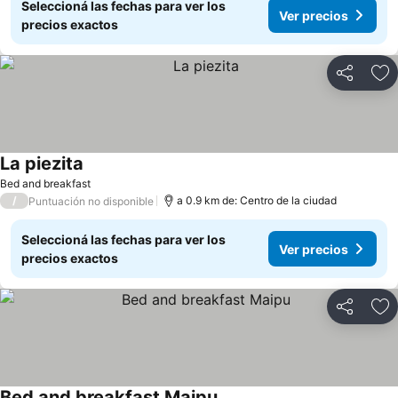
Seleccioná las fechas para ver los
Ver precios
precios exactos
Compartir
Añ
La piezita
Bed and breakfast
/
a 0.9 km de: Centro de la ciudad
Puntuación no disponible
Seleccioná las fechas para ver los
Ver precios
precios exactos
Compartir
Añ
Bed and breakfast Maipu