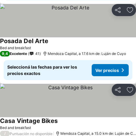
Compartir
Añ
Posada Del Arte
Bed and breakfast
9,4
Excelente
41
Mendoza Capital, a 17.6 km de: Luján de Cuyo
Seleccioná las fechas para ver los
Ver precios
precios exactos
Compartir
Añ
Casa Vintage Bikes
Bed and breakfast
/
Mendoza Capital, a 15.0 km de: Luján de Cuyo
Puntuación no disponible