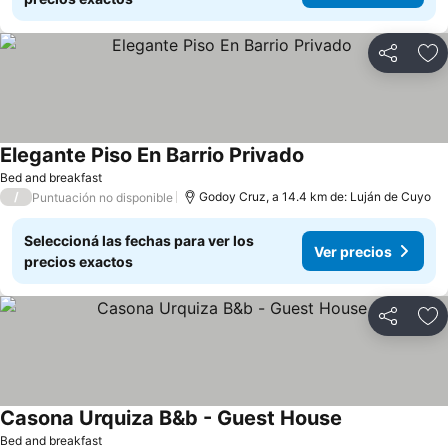
Compartir
Añ
Elegante Piso En Barrio Privado
Bed and breakfast
/
Godoy Cruz, a 14.4 km de: Luján de Cuyo
Puntuación no disponible
Seleccioná las fechas para ver los
Ver precios
precios exactos
Compartir
Añ
Casona Urquiza B&b - Guest House
Bed and breakfast