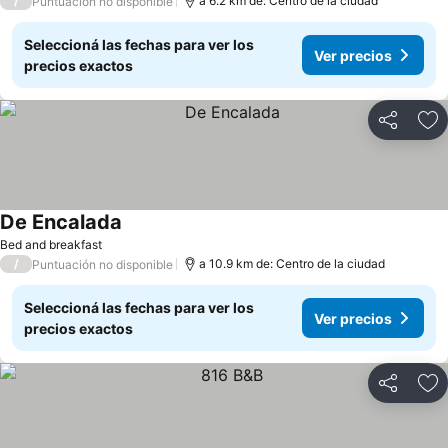
/
a 6.2 km de: Centro de la ciudad
Puntuación no disponible
Seleccioná las fechas para ver los
Ver precios
precios exactos
Compartir
Añ
De Encalada
Bed and breakfast
/
a 10.9 km de: Centro de la ciudad
Puntuación no disponible
Seleccioná las fechas para ver los
Ver precios
precios exactos
Compartir
Añ