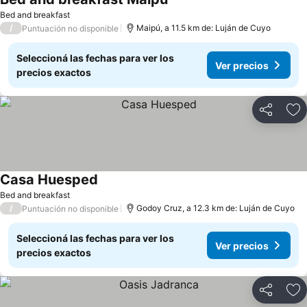
Bed and breakfast
/
Maipú, a 11.5 km de: Luján de Cuyo
Puntuación no disponible
Seleccioná las fechas para ver los
Ver precios
precios exactos
Compartir
Añ
Casa Huesped
Bed and breakfast
/
Godoy Cruz, a 12.3 km de: Luján de Cuyo
Puntuación no disponible
Seleccioná las fechas para ver los
Ver precios
precios exactos
Compartir
Añ