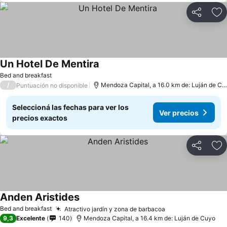
Compartir
Añ
Un Hotel De Mentira
Bed and breakfast
/
Mendoza Capital, a 16.0 km de: Luján de Cuyo
Puntuación no disponible
Seleccioná las fechas para ver los
Ver precios
precios exactos
Compartir
Añ
Anden Aristides
Bed and breakfast
Atractivo jardín y zona de barbacoa
9,3
Excelente
140
Mendoza Capital, a 16.4 km de: Luján de Cuyo