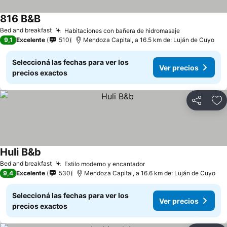
816 B&B
Bed and breakfast
Habitaciones con bañera de hidromasaje
9,1
Excelente
510
Mendoza Capital, a 16.5 km de: Luján de Cuyo
Seleccioná las fechas para ver los
Ver precios
precios exactos
Compartir
Añ
Huli B&b
Bed and breakfast
Estilo moderno y encantador
9,4
Excelente
530
Mendoza Capital, a 16.6 km de: Luján de Cuyo
Seleccioná las fechas para ver los
Ver precios
precios exactos