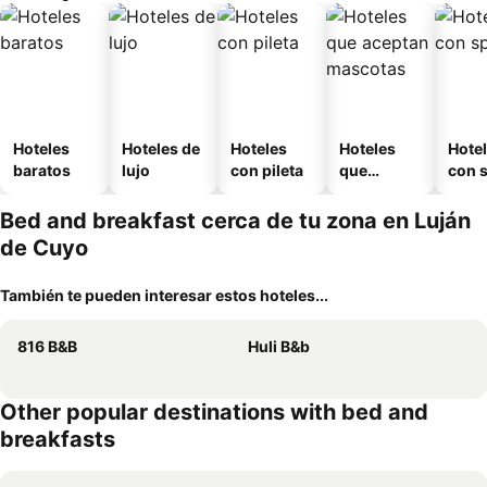
Hoteles
Hoteles de
Hoteles
Hoteles
Hote
baratos
lujo
con pileta
que
con 
aceptan
mascotas
Bed and breakfast cerca de tu zona en Luján
de Cuyo
También te pueden interesar estos hoteles...
816 B&B
Huli B&b
Other popular destinations with bed and
breakfasts