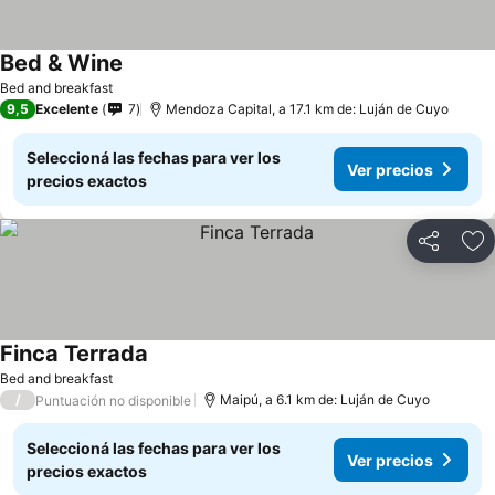
Bed & Wine
Bed and breakfast
9,5
Excelente
7
Mendoza Capital, a 17.1 km de: Luján de Cuyo
Seleccioná las fechas para ver los
Ver precios
precios exactos
Compartir
Añ
Finca Terrada
Bed and breakfast
/
Maipú, a 6.1 km de: Luján de Cuyo
Puntuación no disponible
Seleccioná las fechas para ver los
Ver precios
precios exactos