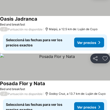
Oasis Jadranca
Bed and breakfast
/
Maipú, a 12.5 km de: Luján de Cuyo
Puntuación no disponible
Seleccioná las fechas para ver los
Ver precios
precios exactos
Compartir
Añ
Posada Flor y Nata
Bed and breakfast
/
Godoy Cruz, a 13.7 km de: Luján de Cuyo
Puntuación no disponible
Seleccioná las fechas para ver los
Ver precios
precios exactos