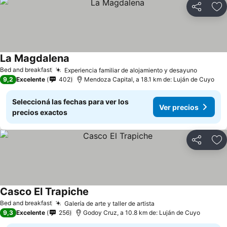
Compartir
Añ
La Magdalena
Bed and breakfast
Experiencia familiar de alojamiento y desayuno
9,2
Excelente
402
Mendoza Capital, a 18.1 km de: Luján de Cuyo
Seleccioná las fechas para ver los
Ver precios
precios exactos
Compartir
Añ
Casco El Trapiche
Bed and breakfast
Galería de arte y taller de artista
9,3
Excelente
256
Godoy Cruz, a 10.8 km de: Luján de Cuyo