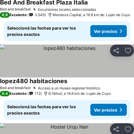
Bed And Breakfast Plaza Italia
Bed and breakfast
Excursiones locales seleccionadas
8,9
Excelente
3.545
Mendoza Capital, a 16.6 km de: Luján de Cuyo
Seleccioná las fechas para ver los
Ver precios
precios exactos
Compartir
Añ
lopez480 habitaciones
Bed and breakfast
Acceso a un museo regional histórico
9,4
Excelente
112
El Nihuil, a 16.6 km de: Luján de Cuyo
Seleccioná las fechas para ver los
Ver precios
precios exactos
Compartir
Añ