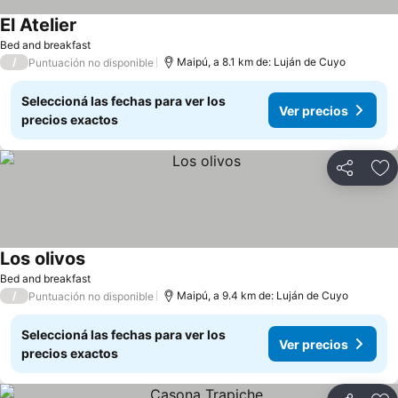
El Atelier
Bed and breakfast
/
Maipú, a 8.1 km de: Luján de Cuyo
Puntuación no disponible
Seleccioná las fechas para ver los
Ver precios
precios exactos
Compartir
Añ
Los olivos
Bed and breakfast
/
Maipú, a 9.4 km de: Luján de Cuyo
Puntuación no disponible
Seleccioná las fechas para ver los
Ver precios
precios exactos