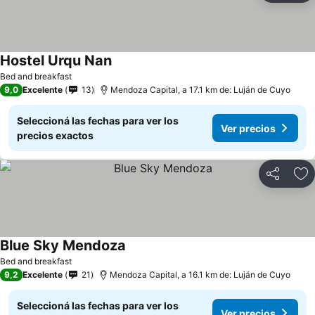
Hostel Urqu Nan
Bed and breakfast
9,0
Excelente
13
Mendoza Capital, a 17.1 km de: Luján de Cuyo
Seleccioná las fechas para ver los
Ver precios
precios exactos
Compartir
Añ
Blue Sky Mendoza
Bed and breakfast
9,2
Excelente
21
Mendoza Capital, a 16.1 km de: Luján de Cuyo
Seleccioná las fechas para ver los
Ver precios