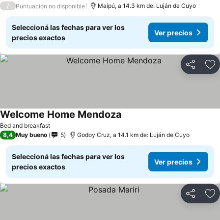
/
Maipú, a 14.3 km de: Luján de Cuyo
Puntuación no disponible
Seleccioná las fechas para ver los
Ver precios
precios exactos
Compartir
Añ
Welcome Home Mendoza
Bed and breakfast
8,4
Muy bueno
5
Godoy Cruz, a 14.1 km de: Luján de Cuyo
Seleccioná las fechas para ver los
Ver precios
precios exactos
Compartir
Añ