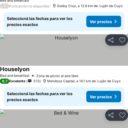
Bed and breakfast
/
Godoy Cruz, a 12.6 km de: Luján de Cuyo
Puntuación no disponible
Seleccioná las fechas para ver los
Ver precios
precios exactos
Compartir
Añ
Houselyon
Bed and breakfast
Zona de pícnic al aire libre
8,7
Excelente
313
Mendoza Capital, a 16.1 km de: Luján de Cuyo
Seleccioná las fechas para ver los
Ver precios
precios exactos
Compartir
Añ