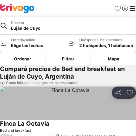
Favoritos
Iniciar 
Me
Destino
Luján de Cuyo
Entrada/salida
Huéspedes, habitaciones
Elige las fechas
2 huéspedes, 1 habitación
Ordenar
Filtrar
Mapa
Compará precios de Bed and breakfast en
Luján de Cuyo, Argentina
Cómo influyen los pagos en los resultados
Compartir
Añ
Finca La Octavia
Bed and breakfast