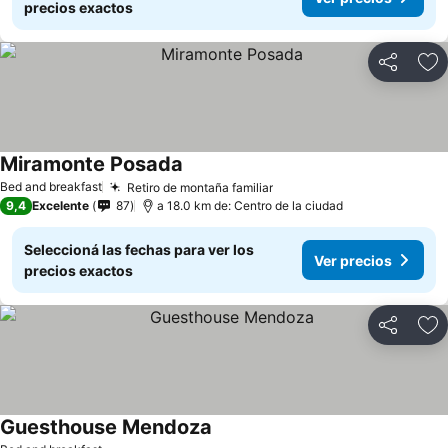
precios exactos
Compartir
Añ
Miramonte Posada
Bed and breakfast
Retiro de montaña familiar
9,4
Excelente
87
a 18.0 km de: Centro de la ciudad
Seleccioná las fechas para ver los
Ver precios
precios exactos
Compartir
Añ
Guesthouse Mendoza