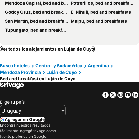
Mendoza Capital, bed and breakfasts
Potrerillos, bed and breakfasts
Godoy Cruz, bed and breakfasts
El Nihuil, bed and breakfasts
San Martín, bed and breakfasts
Maipú, bed and breakfasts
Tupungato, bed and breakfasts
Ver todos los alojamientos en Luján de Cuyo
Busca hoteles
Centro- y Sudamérica
Argentina
Mendoza Provincia
Luján de Cuyo
Bed and breakfast en Luján de Cuyo
Facebook
Twitter
Insta
Yo
Elige tu país
Agregar en Google
Encontrá nuestros resultados
fácilmente: agregá trivago como
fuente preferida en Google.