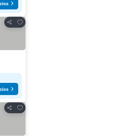
cios
Añadir a favoritos
Compartir
cios
Añadir a favoritos
Compartir