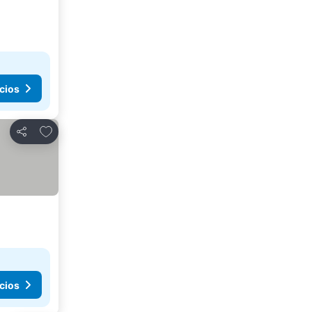
cios
Añadir a favoritos
Compartir
cios