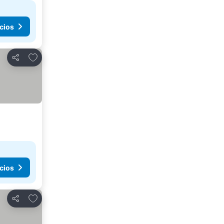
cios
Añadir a favoritos
Compartir
cios
Añadir a favoritos
Compartir