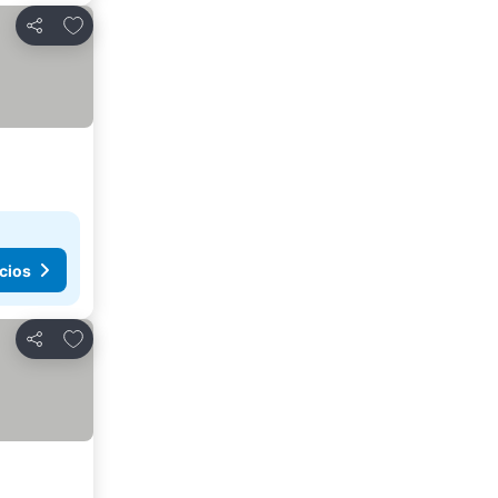
Añadir a favoritos
Compartir
cios
Añadir a favoritos
Compartir