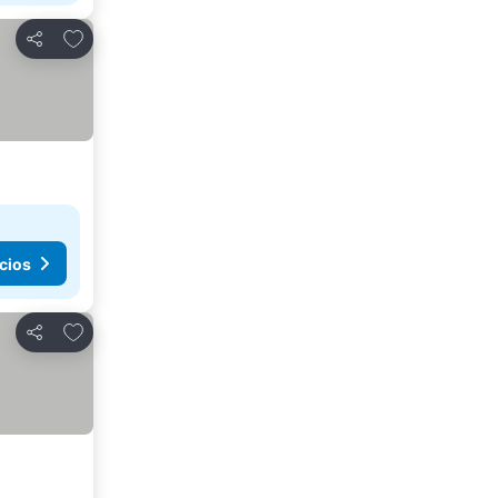
Añadir a favoritos
Compartir
cios
Añadir a favoritos
Compartir