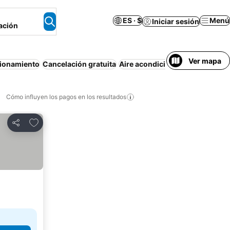
ES · $
Menú
Iniciar sesión
ación
Ver mapa
ionamiento
Cancelación gratuita
Aire acondicionado
Piscina
De
Cómo influyen los pagos en los resultados
Añadir a favoritos
Compartir