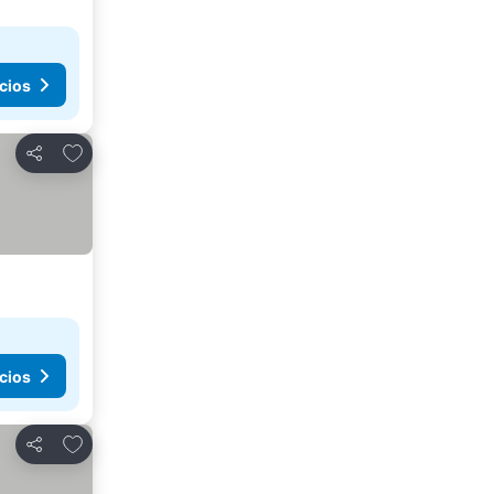
cios
Añadir a favoritos
Compartir
cios
Añadir a favoritos
Compartir