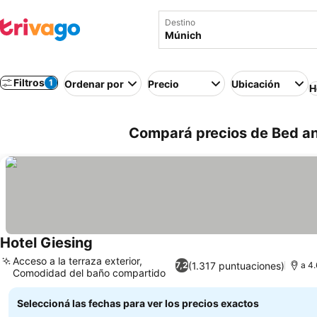
Destino
Filtros
1
Ordenar por
Precio
Ubicación
H
Compará precios de Bed an
Hotel Giesing
Acceso a la terraza exterior,
(1.317 puntuaciones)
7,2
a 4
Comodidad del baño compartido
Seleccioná las fechas para ver los precios exactos