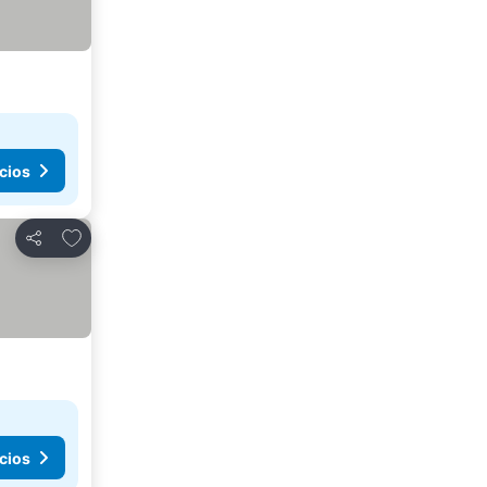
cios
Añadir a favoritos
Compartir
cios