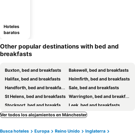
Hoteles
baratos
Other popular destinations with bed and
breakfasts
Buxton, bed and breakfasts
Bakewell, bed and breakfasts
Halifax, bed and breakfasts
Holmfirth, bed and breakfasts
Handforth, bed and breakfasts
Sale, bed and breakfasts
St Helens, bed and breakfasts
Warrington, bed and breakfasts
Stockport, bed and breakfasts
Leek, bed and breakfasts
Hebden Bridge, bed and breakfasts
Bootle, bed and breakfasts
Ver todos los alojamientos en Mánchester
Clitheroe, bed and breakfasts
Wilmslow, bed and breakfasts
Busca hoteles
Europa
Reino Unido
Inglaterra
Bolton, bed and breakfasts
Haworth, bed and breakfasts