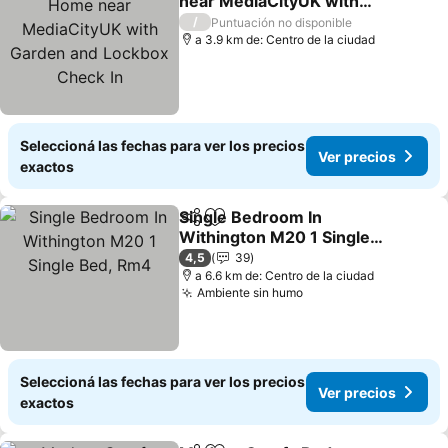
near MediaCityUK with
Garden and Lockbox
/
Puntuación no disponible
Check In
a 3.9 km de: Centro de la ciudad
Seleccioná las fechas para ver los precios
Ver precios
exactos
Single Bedroom In
Compartir
Añadir a favoritos
Withington M20 1 Single
Bed, Rm4
4,5
39
a 6.6 km de: Centro de la ciudad
Ambiente sin humo
Seleccioná las fechas para ver los precios
Ver precios
exactos