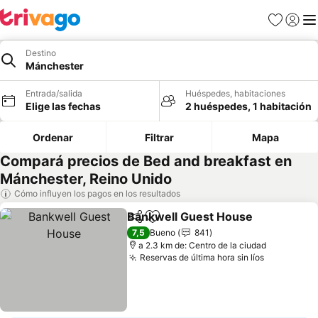
Favoritos
Iniciar 
Me
Destino
Mánchester
Entrada/salida
Huéspedes, habitaciones
Elige las fechas
2 huéspedes, 1 habitación
Ordenar
Filtrar
Mapa
Compará precios de Bed and breakfast en
Mánchester, Reino Unido
Cómo influyen los pagos en los resultados
Bankwell Guest House
Compartir
Añadir a favoritos
7,5
Bueno
841
a 2.3 km de: Centro de la ciudad
Reservas de última hora sin líos