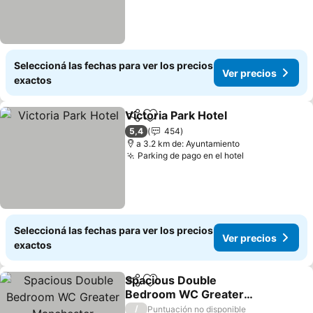
Seleccioná las fechas para ver los precios
Ver precios
exactos
Victoria Park Hotel
Compartir
Añadir a favoritos
5,4
454
a 3.2 km de: Ayuntamiento
Parking de pago en el hotel
Seleccioná las fechas para ver los precios
Ver precios
exactos
Spacious Double
Compartir
Añadir a favoritos
Bedroom WC Greater
Manchester
/
Puntuación no disponible