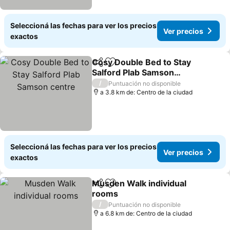
Seleccioná las fechas para ver los precios
Ver precios
exactos
Cosy Double Bed to Stay
Compartir
Añadir a favoritos
Salford Plab Samson
centre
/
Puntuación no disponible
a 3.8 km de: Centro de la ciudad
Seleccioná las fechas para ver los precios
Ver precios
exactos
Musden Walk individual
Compartir
Añadir a favoritos
rooms
/
Puntuación no disponible
a 6.8 km de: Centro de la ciudad