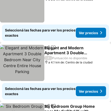
Seleccioná las fechas para ver los precios
Ver precios
exactos
Elegant and Modern
Compartir
Añadir a favoritos
Apartment 3 Double
Bedroom Near City
/
Puntuación no disponible
Centre Entire House
a 4.1 km de: Centro de la ciudad
Parking
Seleccioná las fechas para ver los precios
Ver precios
exactos
Six Bedroom Group Home
Compartir
Añadir a favoritos