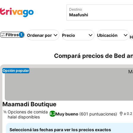
Destino
Filtros
1
Ordenar por
Precio
Ubicación
H
Compará precios de Bed and
Opción popular
Maamadi Boutique
Ver precios
Opciones de comida
Muy bueno
(601 puntuaciones)
8,2
a 0.2
halal disponibles
Ver precios
Seleccioná las fechas para ver los precios exactos