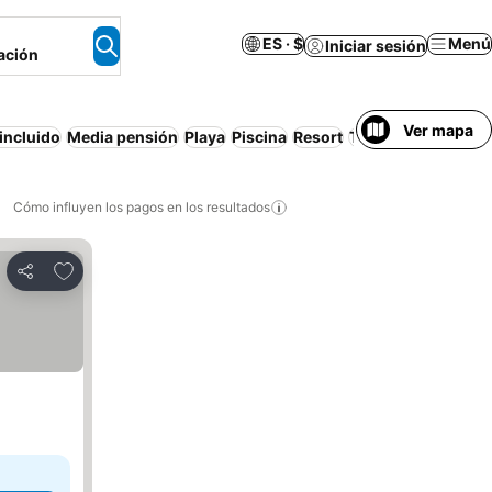
ES · $
Menú
Iniciar sesión
ación
Ver mapa
incluido
Media pensión
Playa
Piscina
Resort
Traslado del/al ae
Cómo influyen los pagos en los resultados
Añadir a favoritos
Compartir