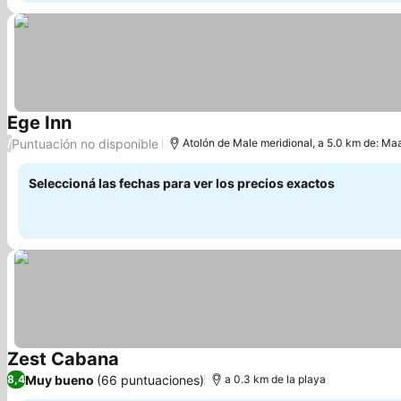
Ege Inn
Ver precios
Puntuación no disponible
/
Atolón de Male meridional, a 5.0 km de: Ma
Seleccioná las fechas para ver los precios exactos
Zest Cabana
Ver precios
Muy bueno
(66 puntuaciones)
8,4
a 0.3 km de la playa