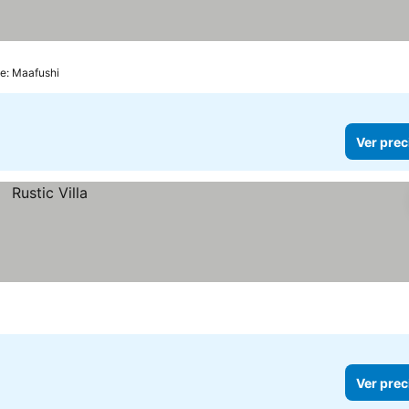
de: Maafushi
Ver prec
Ver prec