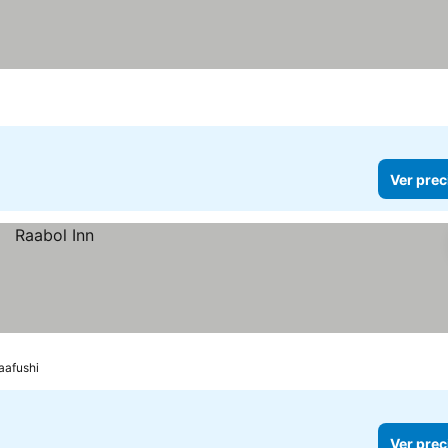
Ver prec
aafushi
Ver prec