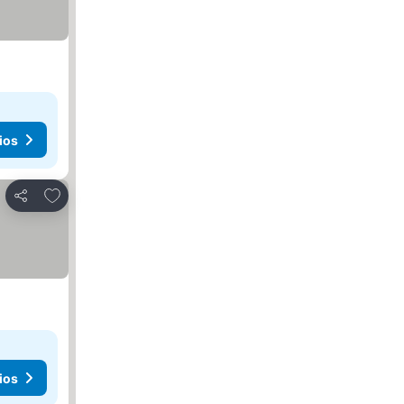
ios
Añadir a favoritos
Compartir
ios