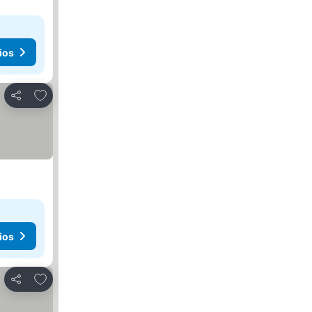
ios
Añadir a favoritos
Compartir
ios
Añadir a favoritos
Compartir