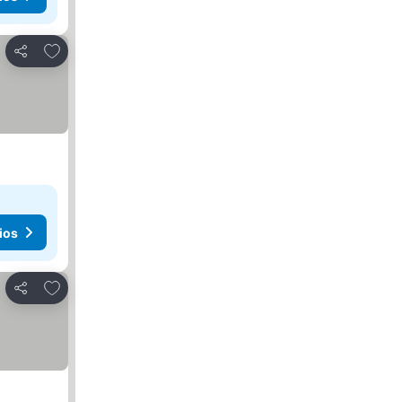
Añadir a favoritos
Compartir
ios
Añadir a favoritos
Compartir