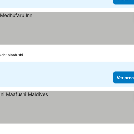
m de: Maafushi
Ver prec