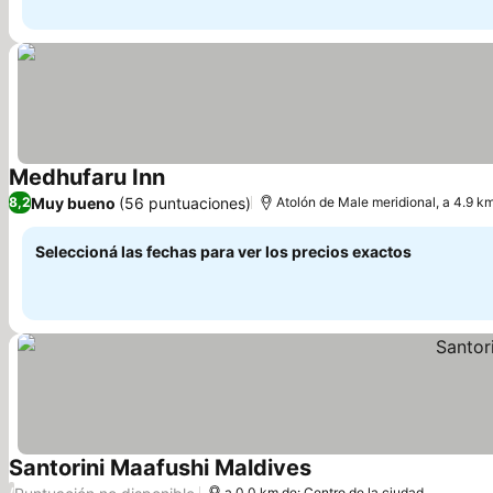
Medhufaru Inn
Ver precios
Muy bueno
(56 puntuaciones)
8,2
Atolón de Male meridional, a 4.9 k
Seleccioná las fechas para ver los precios exactos
Santorini Maafushi Maldives
Ver precios
/
a 0.0 km de: Centro de la ciudad