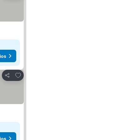
ios
Añadir a favoritos
Compartir
ios