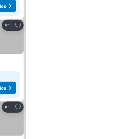
ios
Añadir a favoritos
Compartir
ios
Añadir a favoritos
Compartir