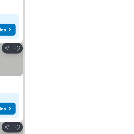
ios
Añadir a favoritos
Compartir
ios
Añadir a favoritos
Compartir