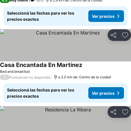
8,2
Muy bueno
107
a 2.6 km de: Centro de la ciudad
Seleccioná las fechas para ver los
Ver precios
precios exactos
Compartir
Añ
Casa Encantada En Martinez
Bed and breakfast
/
a 2.0 km de: Centro de la ciudad
Puntuación no disponible
Seleccioná las fechas para ver los
Ver precios
precios exactos
Compartir
Añ