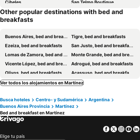
Cibeles
San Telmo Boutique
Other popular destinations with bed and
breakfasts
Buenos Aires, bed and breakfasts
Tigre, bed and breakfasts
Ezeiza, bed and breakfasts
San Justo, bed and breakfasts
Lomas de Zamora, bed and breakfasts
Monte Grande, bed and breakfasts
Vicente López, bed and breakfasts
Adrogué, bed and breakfasts
Olivos, bed and breakfasts
Acassuso, bed and breakfasts
Don Torcuato, bed and breakfasts
Caseros, bed and breakfasts
Ver todos los alojamientos en Martínez
San Isidro, bed and breakfasts
Pilar, bed and breakfasts
Busca hoteles
Centro- y Sudamérica
Argentina
Quilmes, bed and breakfasts
Buenos Aires Provincia
Martínez
Bed and breakfast en Martínez
Facebook
Twitter
Insta
Yo
Elige tu país