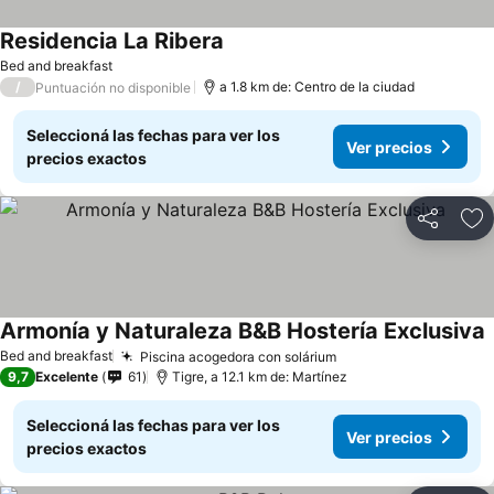
Residencia La Ribera
Bed and breakfast
/
a 1.8 km de: Centro de la ciudad
Puntuación no disponible
Seleccioná las fechas para ver los
Ver precios
precios exactos
Compartir
Añ
Armonía y Naturaleza B&B Hostería Exclusiva
Bed and breakfast
Piscina acogedora con solárium
9,7
Excelente
61
Tigre, a 12.1 km de: Martínez
Seleccioná las fechas para ver los
Ver precios
precios exactos