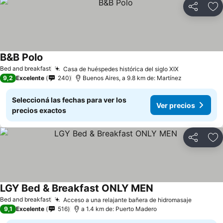
Compartir
Añ
B&B Polo
Bed and breakfast
Casa de huéspedes histórica del siglo XIX
9,2
Excelente
240
Buenos Aires, a 9.8 km de: Martínez
Seleccioná las fechas para ver los
Ver precios
precios exactos
Compartir
Añ
LGY Bed & Breakfast ONLY MEN
Bed and breakfast
Acceso a una relajante bañera de hidromasaje
9,1
Excelente
516
a 1.4 km de: Puerto Madero