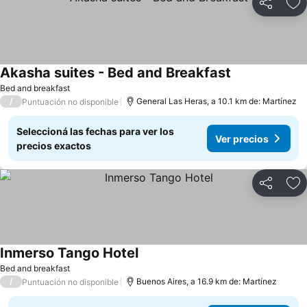
Compartir
Añ
Akasha suites - Bed and Breakfast
Bed and breakfast
/
General Las Heras, a 10.1 km de: Martínez
Puntuación no disponible
Seleccioná las fechas para ver los
Ver precios
precios exactos
Compartir
Añ
Inmerso Tango Hotel
Bed and breakfast
/
Buenos Aires, a 16.9 km de: Martínez
Puntuación no disponible