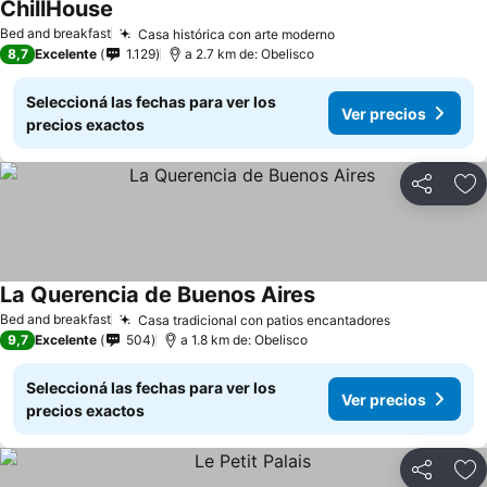
ChillHouse
Bed and breakfast
Casa histórica con arte moderno
8,7
Excelente
1.129
a 2.7 km de: Obelisco
Seleccioná las fechas para ver los
Ver precios
precios exactos
Compartir
Añ
La Querencia de Buenos Aires
Bed and breakfast
Casa tradicional con patios encantadores
9,7
Excelente
504
a 1.8 km de: Obelisco
Seleccioná las fechas para ver los
Ver precios
precios exactos
Compartir
Añ