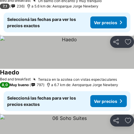
Bed and breakfast
Un barrio con encanto y muy tranquilo
7,1
236
a 5.6 km de: Aeroparque Jorge Newbery
Seleccioná las fechas para ver los
Ver precios
precios exactos
Compartir
Añ
Haedo
Bed and breakfast
Terraza en la azotea con vistas espectaculares
8,0
Muy bueno
797
a 6.7 km de: Aeroparque Jorge Newbery
Seleccioná las fechas para ver los
Ver precios
precios exactos
Compartir
Añ