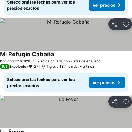
Seleccioná las fechas para ver los
Ver precios
precios exactos
Compartir
Añ
Mi Refugio Cabaña
Bed and breakfast
Piscina privada con vistas de ensueño
9,3
Excelente
27
Tigre, a 13.4 km de: Martínez
Seleccioná las fechas para ver los
Ver precios
precios exactos
Compartir
Añ
Le Foyer