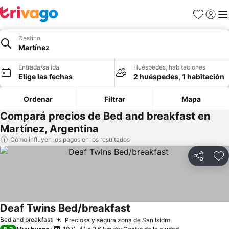
Favoritos
Iniciar 
Me
Destino
Martínez
Entrada/salida
Huéspedes, habitaciones
Elige las fechas
2 huéspedes, 1 habitación
Ordenar
Filtrar
Mapa
Compará precios de Bed and breakfast en
Martínez, Argentina
Cómo influyen los pagos en los resultados
Compartir
Añ
Deaf Twins Bed/breakfast
Bed and breakfast
Preciosa y segura zona de San Isidro