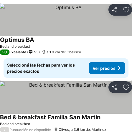
Compartir
Añ
Optimus BA
Bed and breakfast
9,1
Excelente
93
a 1.9 km de: Obelisco
Seleccioná las fechas para ver los
Ver precios
precios exactos
Compartir
Añ
Bed & breakfast Familia San Martín
Bed and breakfast
/
Olivos, a 3.6 km de: Martínez
Puntuación no disponible