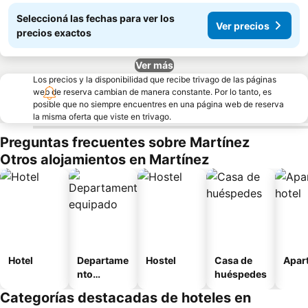
Seleccioná las fechas para ver los
Ver precios
precios exactos
Ver más
Los precios y la disponibilidad que recibe trivago de las páginas
web de reserva cambian de manera constante. Por lo tanto, es
posible que no siempre encuentres en una página web de reserva
la misma oferta que viste en trivago.
Preguntas frecuentes sobre Martínez
Otros alojamientos en Martínez
Hotel
Departame
Hostel
Casa de
Apart
nto
huéspedes
equipado
Categorías destacadas de hoteles en