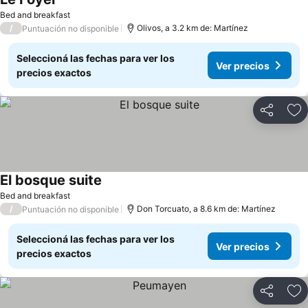
Bed and breakfast
/
Olivos, a 3.2 km de: Martínez
Puntuación no disponible
Seleccioná las fechas para ver los
Ver precios
precios exactos
Compartir
Añ
El bosque suite
Bed and breakfast
/
Don Torcuato, a 8.6 km de: Martínez
Puntuación no disponible
Seleccioná las fechas para ver los
Ver precios
precios exactos
Compartir
Añ