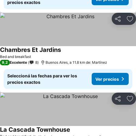
precios exactos
Compartir
Añ
Chambres Et Jardins
Bed and breakfast
9,2
Excelente
8
Buenos Aires, a 11.8 km de: Martínez
Seleccioná las fechas para ver los
Ver precios
precios exactos
Compartir
Añ
La Cascada Townhouse