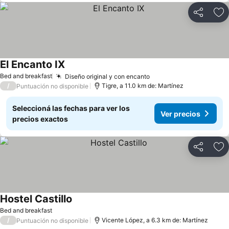
Compartir
Añ
El Encanto IX
Bed and breakfast
Diseño original y con encanto
/
Tigre, a 11.0 km de: Martínez
Puntuación no disponible
Seleccioná las fechas para ver los
Ver precios
precios exactos
Compartir
Añ
Hostel Castillo
Bed and breakfast
/
Vicente López, a 6.3 km de: Martínez
Puntuación no disponible