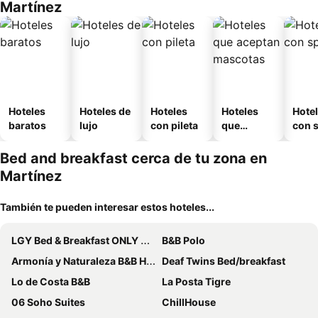
Martínez
Hoteles
Hoteles de
Hoteles
Hoteles
Hote
baratos
lujo
con pileta
que
con 
aceptan
mascotas
Bed and breakfast cerca de tu zona en
Martínez
También te pueden interesar estos hoteles...
LGY Bed & Breakfast ONLY MEN
B&B Polo
Armonía y Naturaleza B&B Hostería Exclusiva
Deaf Twins Bed/breakfast
Lo de Costa B&B
La Posta Tigre
06 Soho Suites
ChillHouse