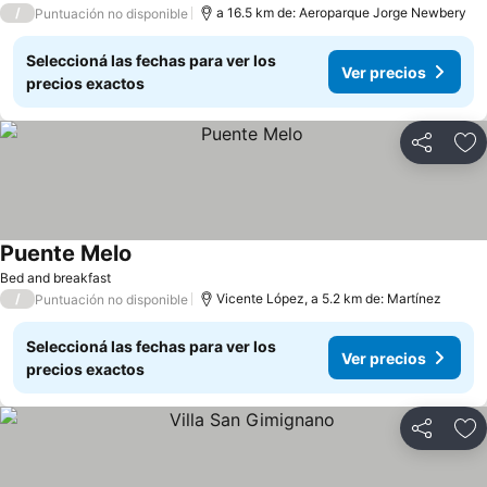
/
a 16.5 km de: Aeroparque Jorge Newbery
Puntuación no disponible
Seleccioná las fechas para ver los
Ver precios
precios exactos
Compartir
Añ
Puente Melo
Bed and breakfast
/
Vicente López, a 5.2 km de: Martínez
Puntuación no disponible
Seleccioná las fechas para ver los
Ver precios
precios exactos
Compartir
Añ