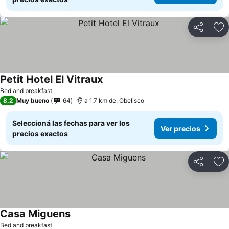
Compartir
Añ
Petit Hotel El Vitraux
Bed and breakfast
8,2
Muy bueno
64
a 1.7 km de: Obelisco
Seleccioná las fechas para ver los
Ver precios
precios exactos
Compartir
Añ
Casa Miguens
Bed and breakfast