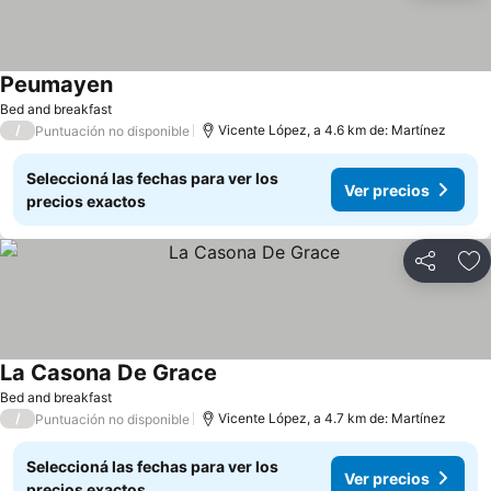
Peumayen
Bed and breakfast
/
Vicente López, a 4.6 km de: Martínez
Puntuación no disponible
Seleccioná las fechas para ver los
Ver precios
precios exactos
Compartir
Añ
La Casona De Grace
Bed and breakfast
/
Vicente López, a 4.7 km de: Martínez
Puntuación no disponible
Seleccioná las fechas para ver los
Ver precios
precios exactos