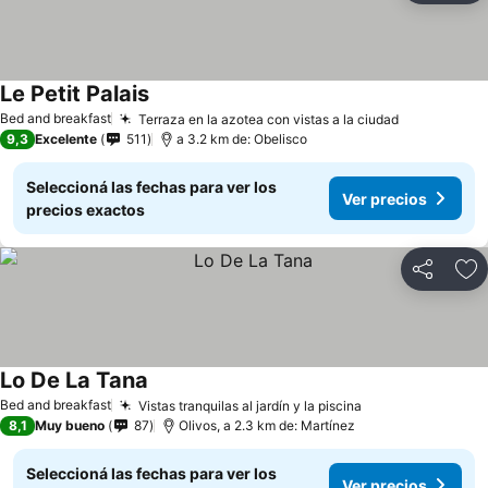
Le Petit Palais
Bed and breakfast
Terraza en la azotea con vistas a la ciudad
9,3
Excelente
511
a 3.2 km de: Obelisco
Seleccioná las fechas para ver los
Ver precios
precios exactos
Compartir
Añ
Lo De La Tana
Bed and breakfast
Vistas tranquilas al jardín y la piscina
8,1
Muy bueno
87
Olivos, a 2.3 km de: Martínez
Seleccioná las fechas para ver los
Ver precios