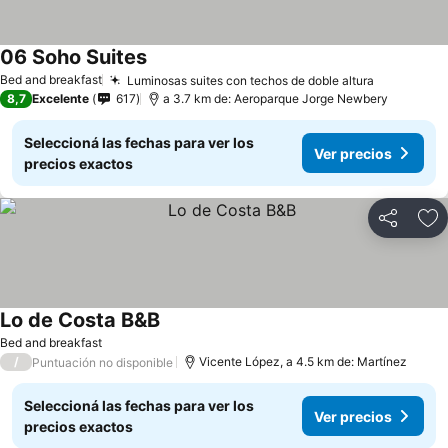
06 Soho Suites
Bed and breakfast
Luminosas suites con techos de doble altura
8,7
Excelente
617
a 3.7 km de: Aeroparque Jorge Newbery
Seleccioná las fechas para ver los
Ver precios
precios exactos
Compartir
Añ
Lo de Costa B&B
Bed and breakfast
/
Vicente López, a 4.5 km de: Martínez
Puntuación no disponible
Seleccioná las fechas para ver los
Ver precios
precios exactos