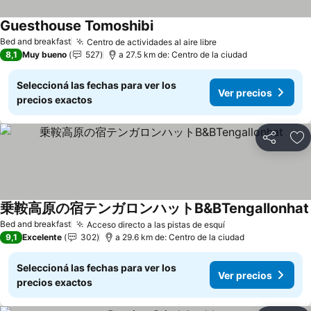
Guesthouse Tomoshibi
Bed and breakfast
Centro de actividades al aire libre
8,1
Muy bueno
527
a 27.5 km de: Centro de la ciudad
Seleccioná las fechas para ver los
Ver precios
precios exactos
Compartir
Añ
乗鞍高原の宿テンガロンハットB&BTengallonhat
Bed and breakfast
Acceso directo a las pistas de esquí
9,1
Excelente
302
a 29.6 km de: Centro de la ciudad
Seleccioná las fechas para ver los
Ver precios
precios exactos