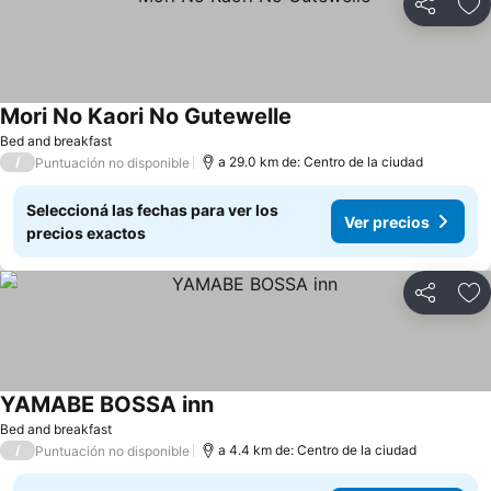
Compartir
Añ
Mori No Kaori No Gutewelle
Bed and breakfast
/
a 29.0 km de: Centro de la ciudad
Puntuación no disponible
Seleccioná las fechas para ver los
Ver precios
precios exactos
Compartir
Añ
YAMABE BOSSA inn
Bed and breakfast
/
a 4.4 km de: Centro de la ciudad
Puntuación no disponible