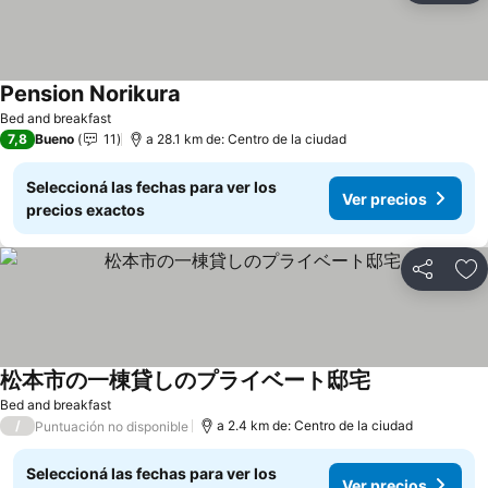
Pension Norikura
Bed and breakfast
7,8
Bueno
11
a 28.1 km de: Centro de la ciudad
Seleccioná las fechas para ver los
Ver precios
precios exactos
Compartir
Añ
松本市の一棟貸しのプライベート邸宅
Bed and breakfast
/
a 2.4 km de: Centro de la ciudad
Puntuación no disponible
Seleccioná las fechas para ver los
Ver precios