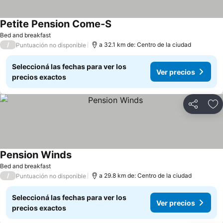
Petite Pension Come-S
Bed and breakfast
/
a 32.1 km de: Centro de la ciudad
Puntuación no disponible
Seleccioná las fechas para ver los
Ver precios
precios exactos
Compartir
Añ
Pension Winds
Bed and breakfast
/
a 29.8 km de: Centro de la ciudad
Puntuación no disponible
Seleccioná las fechas para ver los
Ver precios
precios exactos