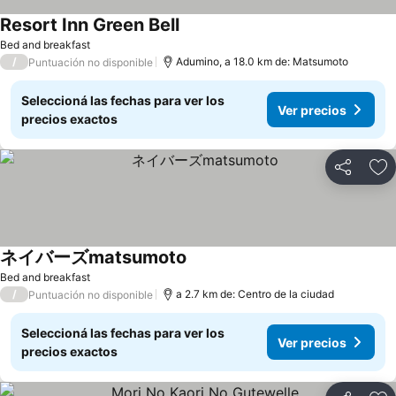
Resort Inn Green Bell
Bed and breakfast
/
Adumino, a 18.0 km de: Matsumoto
Puntuación no disponible
Seleccioná las fechas para ver los
Ver precios
precios exactos
Compartir
Añ
ネイバーズmatsumoto
Bed and breakfast
/
a 2.7 km de: Centro de la ciudad
Puntuación no disponible
Seleccioná las fechas para ver los
Ver precios
precios exactos