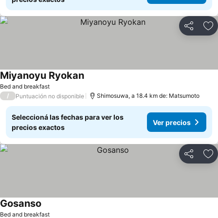
Compartir
Añ
Miyanoyu Ryokan
Bed and breakfast
/
Shimosuwa, a 18.4 km de: Matsumoto
Puntuación no disponible
Seleccioná las fechas para ver los
Ver precios
precios exactos
Compartir
Añ
Gosanso
Bed and breakfast