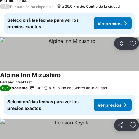
Bed and breakfast
/
a 29.0 km de: Centro de la ciudad
Puntuación no disponible
Seleccioná las fechas para ver los
Ver precios
precios exactos
Compartir
Añ
Alpine Inn Mizushiro
Bed and breakfast
8,7
Excelente
14
a 30.5 km de: Centro de la ciudad
Seleccioná las fechas para ver los
Ver precios
precios exactos
Compartir
Añ