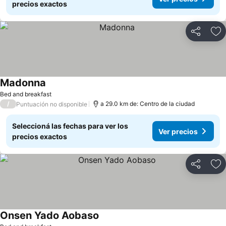
precios exactos
Compartir
Añ
Madonna
Bed and breakfast
/
a 29.0 km de: Centro de la ciudad
Puntuación no disponible
Seleccioná las fechas para ver los
Ver precios
precios exactos
Compartir
Añ
Onsen Yado Aobaso