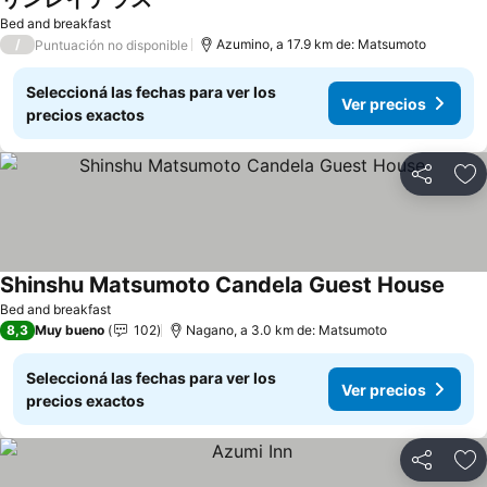
Bed and breakfast
/
Azumino, a 17.9 km de: Matsumoto
Puntuación no disponible
Seleccioná las fechas para ver los
Ver precios
precios exactos
Compartir
Añ
Shinshu Matsumoto Candela Guest House
Bed and breakfast
8,3
Muy bueno
102
Nagano, a 3.0 km de: Matsumoto
Seleccioná las fechas para ver los
Ver precios
precios exactos
Compartir
Añ