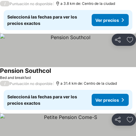
/
a 3.8 km de: Centro de la ciudad
Puntuación no disponible
Seleccioná las fechas para ver los
Ver precios
precios exactos
Compartir
Añ
Pension Southcol
Bed and breakfast
/
a 31.4 km de: Centro de la ciudad
Puntuación no disponible
Seleccioná las fechas para ver los
Ver precios
precios exactos
Compartir
Añ