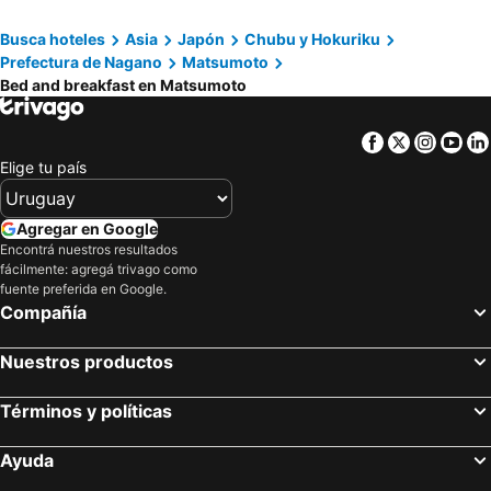
Saku, bed and breakfasts
Sakaki, bed and breakfasts
Busca hoteles
Asia
Japón
Chubu y Hokuriku
Komoro, bed and breakfasts
Ueda, bed and breakfasts
Prefectura de Nagano
Matsumoto
Shiojiri, bed and breakfasts
Matsukawa, bed and breakfasts
Bed and breakfast en Matsumoto
Facebook
Twitter
Insta
Yo
Elige tu país
Agregar en Google
Encontrá nuestros resultados
fácilmente: agregá trivago como
fuente preferida en Google.
Compañía
Nuestros productos
Términos y políticas
Ayuda