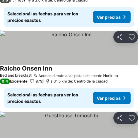
5,6
183
a 2.0 km de: Centro de la ciudad
Seleccioná las fechas para ver los
Ver precios
precios exactos
Compartir
Añ
Raicho Onsen Inn
Bed and breakfast
Acceso directo a las pistas del monte Norikura
9,4
Excelente
979
a 31.5 km de: Centro de la ciudad
Seleccioná las fechas para ver los
Ver precios
precios exactos
Compartir
Añ