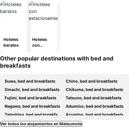
Hoteles
Hoteles
baratos
con
estaciona
miento
Other popular destinations with bed and
breakfasts
Suwa, bed and breakfasts
Chino, bed and breakfasts
Omachi, bed and breakfasts
Chikuma, bed and breakfasts
Fujimi, bed and breakfasts
Tatsuno, bed and breakfasts
Nagawa, bed and breakfasts
Adumino, bed and breakfasts
Tateshina, bed and breakfasts
Azumino, bed and breakfasts
Hara, bed and breakfasts
Kiso, bed and breakfasts
Ver todos los alojamientos en Matsumoto