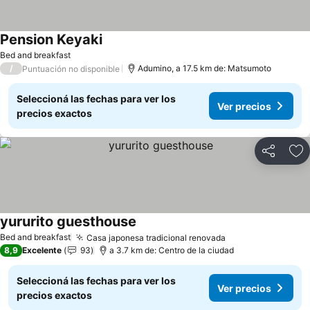
Pension Keyaki
Bed and breakfast
/
Adumino, a 17.5 km de: Matsumoto
Puntuación no disponible
Seleccioná las fechas para ver los
Ver precios
precios exactos
Compartir
Añ
yururito guesthouse
Bed and breakfast
Casa japonesa tradicional renovada
8,9
Excelente
93
a 3.7 km de: Centro de la ciudad
Seleccioná las fechas para ver los
Ver precios
precios exactos