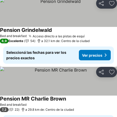
Compartir
Añ
Pension Grindelwald
Bed and breakfast
Acceso directo a las pistas de esquí
8,9
Excelente
54
a 32.1 km de: Centro de la ciudad
Seleccioná las fechas para ver los
Ver precios
precios exactos
Compartir
Añ
Pension MR Charlie Brown
Bed and breakfast
7,2
22
a 29.8 km de: Centro de la ciudad