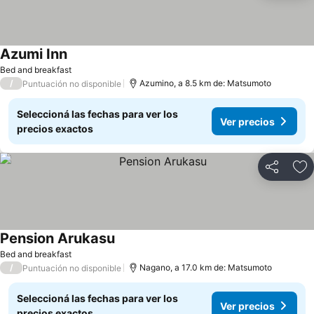
Azumi Inn
Bed and breakfast
/
Azumino, a 8.5 km de: Matsumoto
Puntuación no disponible
Seleccioná las fechas para ver los
Ver precios
precios exactos
Compartir
Añ
Pension Arukasu
Bed and breakfast
/
Nagano, a 17.0 km de: Matsumoto
Puntuación no disponible
Seleccioná las fechas para ver los
Ver precios
precios exactos