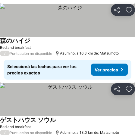
Compartir
Añ
森のハイジ
Bed and breakfast
/
Azumino, a 16.3 km de: Matsumoto
Puntuación no disponible
Seleccioná las fechas para ver los
Ver precios
precios exactos
Compartir
Añ
ゲストハウス ソウル
Bed and breakfast
/
Adumino, a 13.0 km de: Matsumoto
Puntuación no disponible