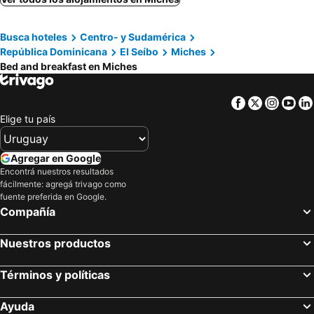
Busca hoteles
Centro- y Sudamérica
República Dominicana
El Seíbo
Miches
Bed and breakfast en Miches
Facebook
Twitter
Insta
Yo
Elige tu país
Agregar en Google
Encontrá nuestros resultados
fácilmente: agregá trivago como
fuente preferida en Google.
Compañía
Nuestros productos
Términos y políticas
Ayuda