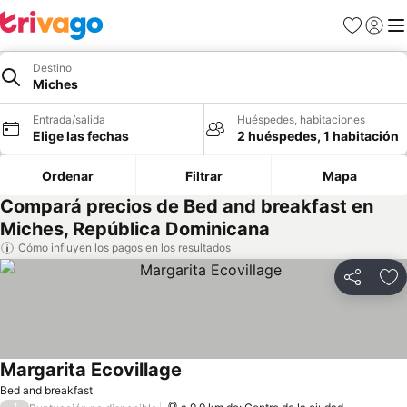
Favoritos
Iniciar 
Me
Destino
Miches
Entrada/salida
Huéspedes, habitaciones
Elige las fechas
2 huéspedes, 1 habitación
Ordenar
Filtrar
Mapa
Compará precios de Bed and breakfast en
Miches, República Dominicana
Cómo influyen los pagos en los resultados
Compartir
Añ
Margarita Ecovillage
Bed and breakfast