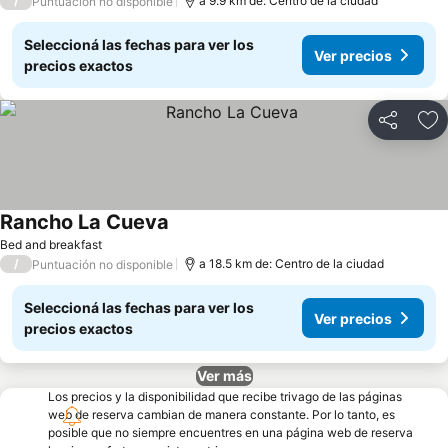
/
a 9.9 km de: Centro de la ciudad
Puntuación no disponible
Seleccioná las fechas para ver los
Ver precios
precios exactos
Compartir
Añ
Rancho La Cueva
Bed and breakfast
/
a 18.5 km de: Centro de la ciudad
Puntuación no disponible
Seleccioná las fechas para ver los
Ver precios
precios exactos
Ver más
Los precios y la disponibilidad que recibe trivago de las páginas
web de reserva cambian de manera constante. Por lo tanto, es
posible que no siempre encuentres en una página web de reserva