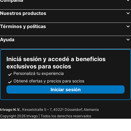
Monza, bed and breakfasts
Brunate, bed and breakfasts
Casalpusterlengo, bed and breakfasts
San Giuliano Milanese, bed and breakfasts
Nuestros productos
Capriate San Gervasio, bed and breakfasts
Carugate, bed and breakfasts
Términos y políticas
Cavallasca, bed and breakfasts
Lentate sul Seveso, bed and breakfasts
Sesto San Giovanni, bed and breakfasts
Seriate, bed and breakfasts
Ayuda
San Fermo della Battaglia, bed and breakfasts
Legnano, bed and breakfasts
Cinisello Balsamo, bed and breakfasts
Somma Lombardo, bed and breakfasts
Iniciá sesión y accedé a beneficios
exclusivos para socios
Personalizá tu experiencia
Obtené ofertas y precios para socios
Iniciar sesión
trivago N.V.
, Kesselstraße 5 – 7, 40221 Düsseldorf, Alemania
Copyright 2026 trivago | Todos los derechos reservados