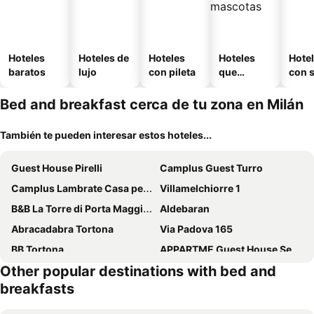
Hoteles
Hoteles de
Hoteles
Hoteles
Hote
baratos
lujo
con pileta
que
con 
aceptan
mascotas
Bed and breakfast cerca de tu zona en Milán
También te pueden interesar estos hoteles...
Guest House Pirelli
Camplus Guest Turro
Camplus Lambrate Casa per Ferie
Villamelchiorre 1
B&B La Torre di Porta Maggiore
Aldebaran
Abracadabra Tortona
Via Padova 165
BB Tortona
APPARTME Guest House Seveso 40
Other popular destinations with bed and
Milano 71
BC MAISON bed&cafe Milano
breakfasts
Holiday Rooms Rho
BED & BREAKFAST SAKURA
B&B Best Hostel Milano
Guesthouse Foresteria Margherita Milano