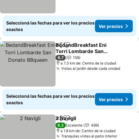
Seleccioná las fechas para ver los precios
Ver precios
exactos
BedandBreakfast Eni
Compartir
Añadir a favoritos
Torri Lombarde San
Donato BBqueen
6,7
158
a 7.3 km de: Centro de la ciudad
Vistas al jardín desde cada unidad
Seleccioná las fechas para ver los precios
Ver precios
exactos
2 Navigli
Compartir
Añadir a favoritos
9,3
Excelente
499
a 1.8 km de: Centro de la ciudad
Tranquilas vistas al patio interior