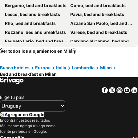
Bérgamo, bed and breakfasts
Como, bed and breakfasts
Antico Ticino Malpensa
Casa Milano Expo SP
Lecco, bed and breakfasts
Pavia, bed and breakfasts
Rho, bed and breakfasts
Azzano San Paolo, bed and breakfasts
Rozzano, bed and breakfasts
Varese, bed and breakfasts
Faggeto Lario, bed and breakfasts
Cardano al Campo, bed and breakfasts
Saronno, bed and breakfasts
Castano Primo, bed and breakfasts
Ver todos los alojamientos en Milán
Casarile, bed and breakfasts
Orio al Serio, bed and breakfasts
Busca hoteles
Europa
Italia
Lombardía
Milán
Busto Arsizio, bed and breakfasts
Ferno, bed and breakfasts
Bed and breakfast en Milán
Albavilla, bed and breakfasts
Tavernerio, bed and breakfasts
Crema, bed and breakfasts
Vizzola Ticino, bed and breakfasts
Facebook
Twitter
Insta
Yo
Gallarate, bed and breakfasts
Rota d’Imagna, bed and breakfasts
Elige tu país
Cantu, bed and breakfasts
Grassobbio, bed and breakfasts
Novara, bed and breakfasts
Lodi, bed and breakfasts
Agregar en Google
Encontrá nuestros resultados
Vigevano, bed and breakfasts
Pero, bed and breakfasts
fácilmente: agregá trivago como
Merone, bed and breakfasts
San Donato Milanese, bed and breakfasts
fuente preferida en Google.
Compañía