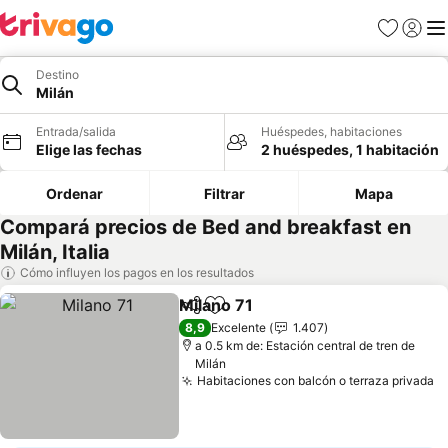
Favoritos
Iniciar 
Me
Destino
Milán
Entrada/salida
Huéspedes, habitaciones
Elige las fechas
2 huéspedes, 1 habitación
Ordenar
Filtrar
Mapa
Compará precios de Bed and breakfast en
Milán, Italia
Cómo influyen los pagos en los resultados
Milano 71
Compartir
Añadir a favoritos
8,9
Excelente
1.407
a 0.5 km de: Estación central de tren de
Milán
Habitaciones con balcón o terraza privada