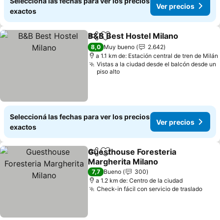
Seleccioná las fechas para ver los precios
Ver precios
exactos
B&B Best Hostel Milano
Compartir
Añadir a favoritos
8,0
Muy bueno
2.642
a 1.1 km de: Estación central de tren de Milán
Vistas a la ciudad desde el balcón desde un
piso alto
Seleccioná las fechas para ver los precios
Ver precios
exactos
Guesthouse Foresteria
Compartir
Añadir a favoritos
Margherita Milano
7,7
Bueno
300
a 1.2 km de: Centro de la ciudad
Check-in fácil con servicio de traslado