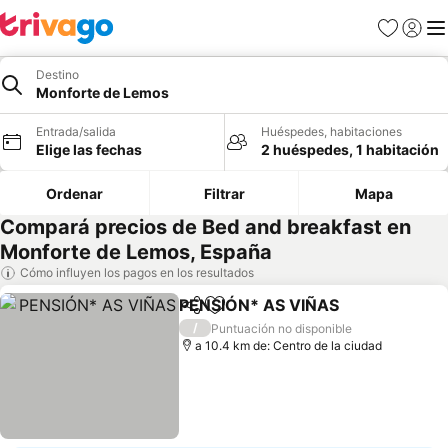
Favoritos
Iniciar 
Me
Destino
Monforte de Lemos
Entrada/salida
Huéspedes, habitaciones
Elige las fechas
2 huéspedes, 1 habitación
Ordenar
Filtrar
Mapa
Compará precios de Bed and breakfast en
Monforte de Lemos, España
Cómo influyen los pagos en los resultados
PENSIÓN* AS VIÑAS
Compartir
Añadir a favoritos
Ver p
/
Puntuación no disponible
a 10.4 km de: Centro de la ciudad