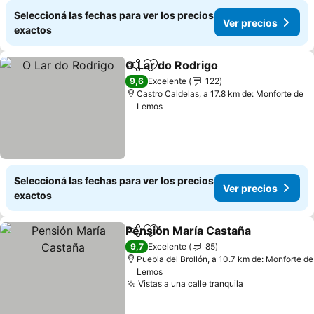
Seleccioná las fechas para ver los precios
Ver precios
exactos
O Lar do Rodrigo
Compartir
Añadir a favoritos
Ver preci
9,6
Excelente
122
Castro Caldelas, a 17.8 km de: Monforte de
Lemos
Seleccioná las fechas para ver los precios
Ver precios
exactos
Pensión María Castaña
Compartir
Añadir a favoritos
Ver
9,7
Excelente
85
Puebla del Brollón, a 10.7 km de: Monforte de
Lemos
Vistas a una calle tranquila
Ver precios