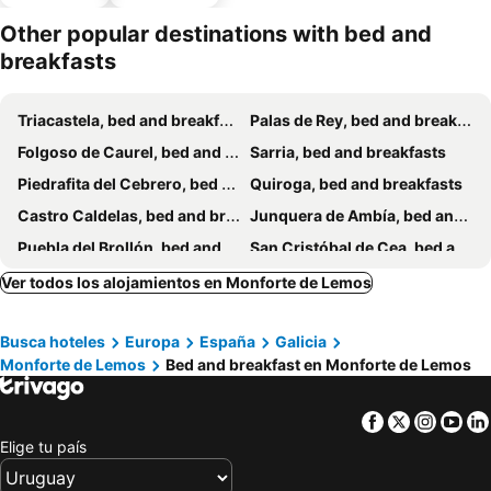
estaciona
miento
Other popular destinations with bed and
breakfasts
Triacastela, bed and breakfasts
Palas de Rey, bed and breakfasts
Folgoso de Caurel, bed and breakfasts
Sarria, bed and breakfasts
Piedrafita del Cebrero, bed and breakfasts
Quiroga, bed and breakfasts
Castro Caldelas, bed and breakfasts
Junquera de Ambía, bed and breakfasts
Puebla del Brollón, bed and breakfasts
San Cristóbal de Cea, bed and breakfasts
Puebla de Trives, bed and breakfasts
Junquera de Espadañedo, bed and breakfasts
Ver todos los alojamientos en Monforte de Lemos
Río o San Juan de Río, bed and breakfasts
Portomarin, bed and breakfasts
Busca hoteles
Europa
España
Galicia
Laroco, bed and breakfasts
Dozón, bed and breakfasts
Monforte de Lemos
Bed and breakfast en Monforte de Lemos
Taboada, bed and breakfasts
Becerreá, bed and breakfasts
Esgos, bed and breakfasts
Orense, bed and breakfasts
Facebook
Twitter
Insta
Yo
Maceda, bed and breakfasts
Saviñao, bed and breakfasts
Elige tu país