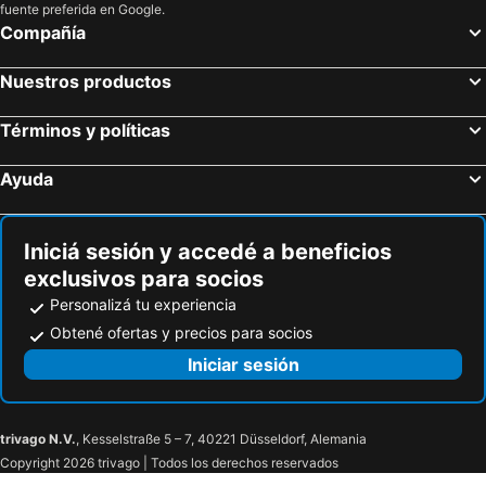
Sammichele di Bari, bed and breakfasts
Palagianello, bed and breakfasts
fuente preferida en Google.
Compañía
Selva di Fasano, bed and breakfasts
Valenzano, bed and breakfasts
Bitritto, bed and breakfasts
Móttola, bed and breakfasts
Nuestros productos
Villa Castelli, bed and breakfasts
Capurso, bed and breakfasts
Términos y políticas
Cassano delle Murge, bed and breakfasts
Noicàttaro, bed and breakfasts
Triggiano, bed and breakfasts
Cellamare, bed and breakfasts
Ayuda
Palagiano, bed and breakfasts
Casamassima, bed and breakfasts
Adélfia, bed and breakfasts
Grumo Appula, bed and breakfasts
Iniciá sesión y accedé a beneficios
exclusivos para socios
Personalizá tu experiencia
Obtené ofertas y precios para socios
Iniciar sesión
trivago N.V.
, Kesselstraße 5 – 7, 40221 Düsseldorf, Alemania
Copyright 2026 trivago | Todos los derechos reservados