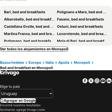
Uniconico Trullo & Rooms
Bari, bed and breakfasts
Polignano a Mare, bed and breakfasts
Alberobello, bed and breakfasts
Fasano, bed and breakfasts
Castellana Grotte, bed and breakfasts
Ostuni, bed and breakfasts
Martina Franca, bed and breakfasts
Locorotondo, bed and breakfasts
Putignano, bed and breakfasts
Mola di Bari, bed and breakfasts
Conversano, bed and breakfasts
Grottaglie, bed and breakfasts
Ver todos los alojamientos en Monopoli
Carovigno, bed and breakfasts
Castellaneta, bed and breakfasts
Busca hoteles
Europa
Italia
Apulia
Monopoli
Sannicandro di Bari, bed and breakfasts
Turi, bed and breakfasts
Bed and breakfast en Monopoli
Gioia del Colle, bed and breakfasts
Ceglie Messapica, bed and breakfasts
Cisternino, bed and breakfasts
Noci, bed and breakfasts
Facebook
Twitter
Insta
Yo
Massafra, bed and breakfasts
Crispiano, bed and breakfasts
Elige tu país
Rutigliano, bed and breakfasts
Modugno, bed and breakfasts
Acquaviva delle Fonti, bed and breakfasts
Bitetto, bed and breakfasts
Agregar en Google
Encontrá nuestros resultados
San Vito dei Normanni, bed and breakfasts
Santeramo in Colle, bed and breakfasts
fácilmente: agregá trivago como