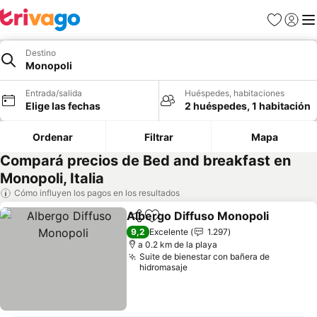
Favoritos
Iniciar 
Me
Destino
Monopoli
Entrada/salida
Huéspedes, habitaciones
Elige las fechas
2 huéspedes, 1 habitación
Ordenar
Filtrar
Mapa
Compará precios de Bed and breakfast en
Monopoli, Italia
Cómo influyen los pagos en los resultados
Albergo Diffuso Monopoli
Compartir
Añadir a favoritos
9,2
Excelente
1.297
a 0.2 km de la playa
Suite de bienestar con bañera de
hidromasaje