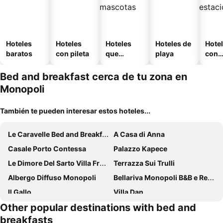
Hoteles
Hoteles
Hoteles
Hoteles de
Hote
baratos
con pileta
que
playa
con
aceptan
esta
mascotas
mien
Bed and breakfast cerca de tu zona en
Monopoli
También te pueden interesar estos hoteles...
Le Caravelle Bed and Breakfast
A Casa di Anna
Casale Porto Contessa
Palazzo Kapece
Le Dimore Del Sarto Villa Francesco
Terrazza Sui Trulli
Albergo Diffuso Monopoli
Bellariva Monopoli B&B e Relax
Il Gallo
Villa Dan
Other popular destinations with bed and
Casa Relax Isabelle
B-Welcome Rooms of Charme e Relax
breakfasts
Il Rifugio di Mattia
L'Isola Felice