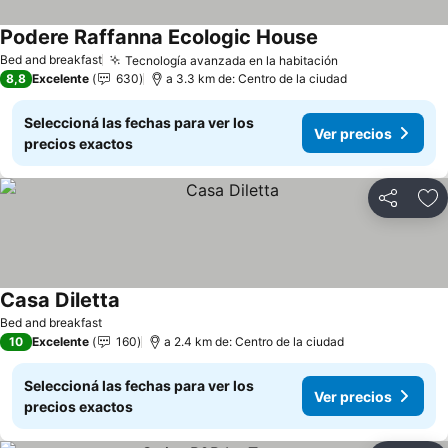
Podere Raffanna Ecologic House
Ver precios
Bed and breakfast
Tecnología avanzada en la habitación
Ver precios
8,8
Excelente
630
a 3.3 km de: Centro de la ciudad
Seleccioná las fechas para ver los
Ver precios
precios exactos
Compartir
Añ
Casa Diletta
Ver precios
Bed and breakfast
10
Excelente
160
a 2.4 km de: Centro de la ciudad
Seleccioná las fechas para ver los
Ver precios
precios exactos