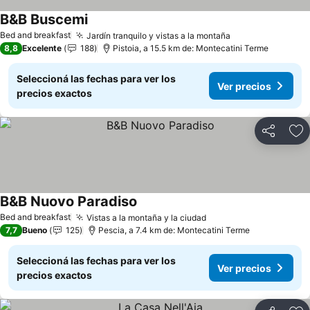
B&B Buscemi
Ver precios
Bed and breakfast
Jardín tranquilo y vistas a la montaña
Ver precios
8,8
Excelente
188
Pistoia, a 15.5 km de: Montecatini Terme
Seleccioná las fechas para ver los
Ver precios
precios exactos
Compartir
Añ
B&B Nuovo Paradiso
Ver precios
Bed and breakfast
Vistas a la montaña y la ciudad
Ver precios
7,7
Bueno
125
Pescia, a 7.4 km de: Montecatini Terme
Seleccioná las fechas para ver los
Ver precios
precios exactos