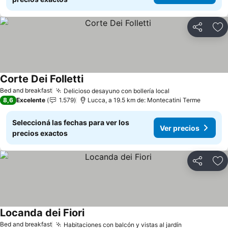
Compartir
Añ
Corte Dei Folletti
Ver precios
Bed and breakfast
Delicioso desayuno con bollería local
Ver precios
8,6
Excelente
1.579
Lucca, a 19.5 km de: Montecatini Terme
Seleccioná las fechas para ver los
Ver precios
precios exactos
Compartir
Añ
Locanda dei Fiori
Ver precios
Bed and breakfast
Habitaciones con balcón y vistas al jardín
Ver precios