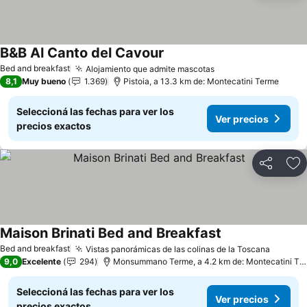
B&B Al Canto del Cavour
Ver precios
Bed and breakfast
Alojamiento que admite mascotas
Ver precios
8,1
Muy bueno
1.369
Pistoia, a 13.3 km de: Montecatini Terme
Seleccioná las fechas para ver los
Ver precios
precios exactos
Compartir
Añ
Maison Brinati Bed and Breakfast
Ver precios
Bed and breakfast
Vistas panorámicas de las colinas de la Toscana
Ver pre
9,0
Excelente
294
Monsummano Terme, a 4.2 km de: Montecatini Te
Seleccioná las fechas para ver los
Ver precios
precios exactos