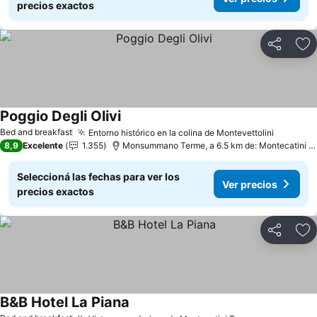
precios exactos
Compartir
Añ
Poggio Degli Olivi
Ver precios
Bed and breakfast
Entorno histórico en la colina de Montevettolini
Ver pre
8,9
Excelente
1.355
Monsummano Terme, a 6.5 km de: Montecatini T
Seleccioná las fechas para ver los
Ver precios
precios exactos
Compartir
Añ
B&B Hotel La Piana
Ver precios