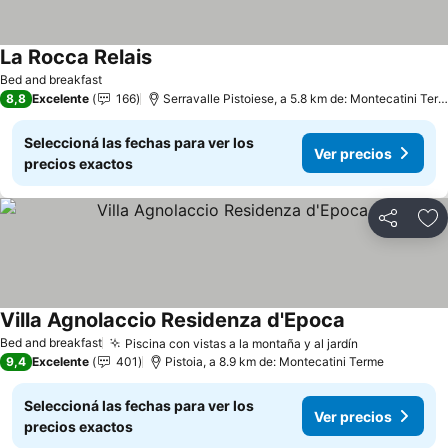
La Rocca Relais
Ver precios
Bed and breakfast
8,8
Excelente
166
Serravalle Pistoiese, a 5.8 km de: Montecatini Ter
Seleccioná las fechas para ver los
Ver precios
precios exactos
Compartir
Añ
Villa Agnolaccio Residenza d'Epoca
Ver precios
Bed and breakfast
Piscina con vistas a la montaña y al jardín
Ver precios
9,4
Excelente
401
Pistoia, a 8.9 km de: Montecatini Terme
Seleccioná las fechas para ver los
Ver precios
precios exactos