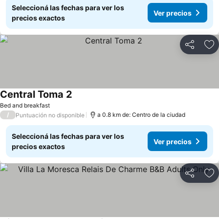
Seleccioná las fechas para ver los
Ver precios
precios exactos
Compartir
Añ
Central Toma 2
Ver precios
Bed and breakfast
/
a 0.8 km de: Centro de la ciudad
Puntuación no disponible
Seleccioná las fechas para ver los
Ver precios
precios exactos
Compartir
Añ