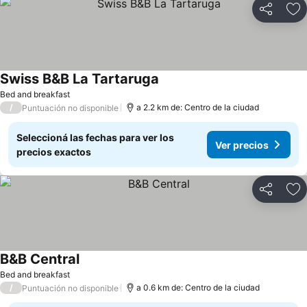
Compartir
Añ
Swiss B&B La Tartaruga
Ver precios
Bed and breakfast
/
a 2.2 km de: Centro de la ciudad
Puntuación no disponible
Seleccioná las fechas para ver los
Ver precios
precios exactos
Compartir
Añ
B&B Central
Ver precios
Bed and breakfast
/
a 0.6 km de: Centro de la ciudad
Puntuación no disponible