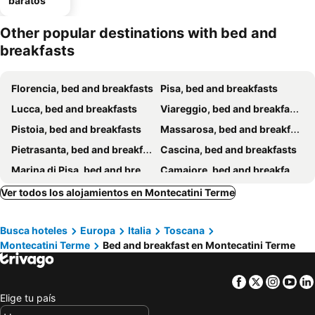
baratos
Other popular destinations with bed and
breakfasts
Florencia, bed and breakfasts
Pisa, bed and breakfasts
Lucca, bed and breakfasts
Viareggio, bed and breakfasts
Pistoia, bed and breakfasts
Massarosa, bed and breakfasts
Pietrasanta, bed and breakfasts
Cascina, bed and breakfasts
Marina di Pisa, bed and breakfasts
Camaiore, bed and breakfasts
Pontedera, bed and breakfasts
Abetone, bed and breakfasts
Ver todos los alojamientos en Montecatini Terme
Prato, bed and breakfasts
San Giuliano Terme, bed and breakfasts
Busca hoteles
Europa
Italia
Toscana
Fiesole, bed and breakfasts
Calenzano, bed and breakfasts
Montecatini Terme
Bed and breakfast en Montecatini Terme
Marina di Pietrasanta, bed and breakfasts
Collesalvetti, bed and breakfasts
Empoli, bed and breakfasts
Montignoso, bed and breakfasts
Facebook
Twitter
Insta
Yo
San Casciano in Val di Pesa, bed and breakfasts
Barga, bed and breakfasts
Elige tu país
Monsummano Terme, bed and breakfasts
Bagni di Lucca, bed and breakfasts