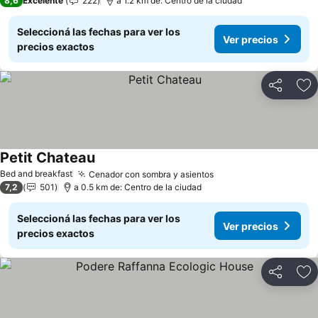
8,6
Excelente
222
a 1.2 km de: Centro de la ciudad
Seleccioná las fechas para ver los
Ver precios
precios exactos
Compartir
Añ
Petit Chateau
Ver precios
Bed and breakfast
Cenador con sombra y asientos
Ver precios
7,2
501
a 0.5 km de: Centro de la ciudad
Seleccioná las fechas para ver los
Ver precios
precios exactos
Compartir
Añ