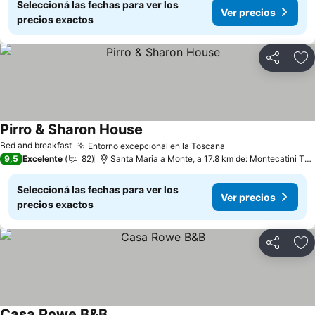
Seleccioná las fechas para ver los
Ver precios
precios exactos
Compartir
Añ
Pirro & Sharon House
Ver precios
Bed and breakfast
Entorno excepcional en la Toscana
Ver precios
9,5
Excelente
82
Santa Maria a Monte, a 17.8 km de: Montecatini Te
Seleccioná las fechas para ver los
Ver precios
precios exactos
Compartir
Añ
Casa Rowe B&B