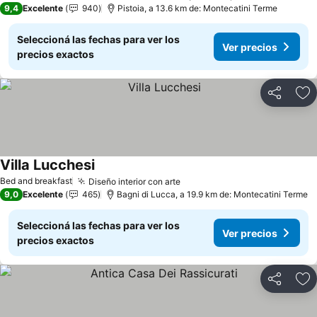
9,4
Excelente
940
Pistoia, a 13.6 km de: Montecatini Terme
Seleccioná las fechas para ver los
Ver precios
precios exactos
Compartir
Añ
Villa Lucchesi
Ver precios
Bed and breakfast
Diseño interior con arte
Ver precios
9,0
Excelente
465
Bagni di Lucca, a 19.9 km de: Montecatini Terme
Seleccioná las fechas para ver los
Ver precios
precios exactos
Compartir
Añ