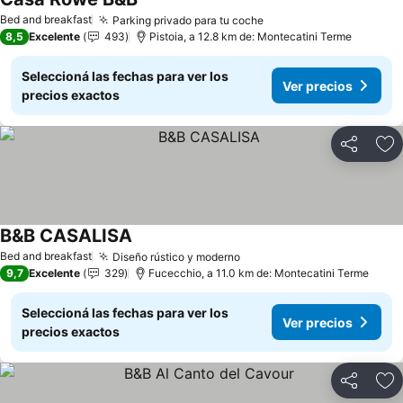
Ver precios
Bed and breakfast
Parking privado para tu coche
Ver precios
8,5
Excelente
493
Pistoia, a 12.8 km de: Montecatini Terme
Seleccioná las fechas para ver los
Ver precios
precios exactos
Compartir
Añ
B&B CASALISA
Ver precios
Bed and breakfast
Diseño rústico y moderno
Ver precios
9,7
Excelente
329
Fucecchio, a 11.0 km de: Montecatini Terme
Seleccioná las fechas para ver los
Ver precios
precios exactos
Compartir
Añ