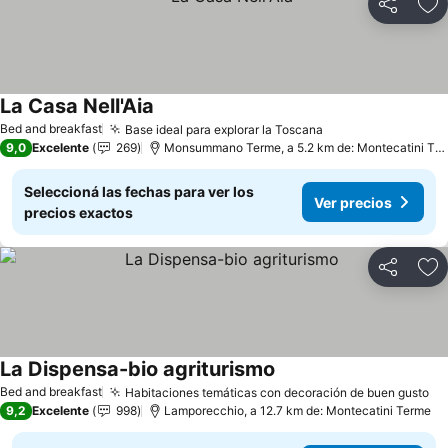
Compartir
Añ
La Casa Nell'Aia
Ver precios
Bed and breakfast
Base ideal para explorar la Toscana
Ver precios
9,0
Excelente
269
Monsummano Terme, a 5.2 km de: Montecatini Te
Seleccioná las fechas para ver los
Ver precios
precios exactos
Compartir
Añ
La Dispensa-bio agriturismo
Ver precios
Bed and breakfast
Habitaciones temáticas con decoración de buen gusto
Ve
9,2
Excelente
998
Lamporecchio, a 12.7 km de: Montecatini Terme