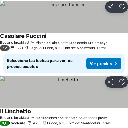
Compartir
Añ
Casolare Puccini
Ver precios
Bed and breakfast
Vistas del cielo estrellado desde tu claraboya
Ver preci
7,2
122
Bagni di Lucca, a 19.2 km de: Montecatini Terme
Seleccioná las fechas para ver los
Ver precios
precios exactos
Compartir
Añ
Il Linchetto
Ver precios
Bed and breakfast
Habitaciones con decoración en tonos pastel
Ver preci
9,0
Excelente
429
Lucca, a 19.3 km de: Montecatini Terme