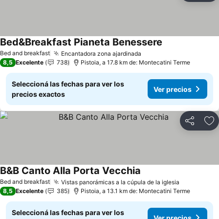
Bed&Breakfast Pianeta Benessere
Ver precios
Bed and breakfast
Encantadora zona ajardinada
Ver precios
8,5
Excelente
738
Pistoia, a 17.8 km de: Montecatini Terme
Seleccioná las fechas para ver los
Ver precios
precios exactos
Compartir
Añ
B&B Canto Alla Porta Vecchia
Ver precios
Bed and breakfast
Vistas panorámicas a la cúpula de la iglesia
Ver precio
8,5
Excelente
385
Pistoia, a 13.1 km de: Montecatini Terme
Seleccioná las fechas para ver los
Ver precios