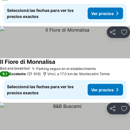
Seleccioná las fechas para ver los
Ver precios
precios exactos
Compartir
Añ
Il Fiore di Monnalisa
Ver precios
Bed and breakfast
Parking seguro en el establecimiento
Ver precios
9,1
Excelente
616
Vinci, a 17.0 km de: Montecatini Terme
Seleccioná las fechas para ver los
Ver precios
precios exactos
Compartir
Añ