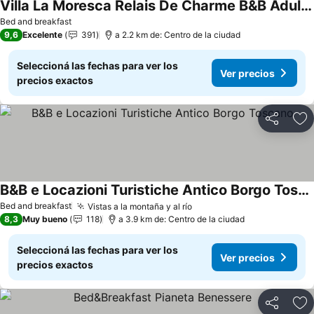
Villa La Moresca Relais De Charme B&B Adults Only
Ver precios
Bed and breakfast
9,6
Excelente
391
a 2.2 km de: Centro de la ciudad
Seleccioná las fechas para ver los
Ver precios
precios exactos
Compartir
Añ
B&B e Locazioni Turistiche Antico Borgo Toscano
Ver precios
Bed and breakfast
Vistas a la montaña y al río
Ver precios
8,3
Muy bueno
118
a 3.9 km de: Centro de la ciudad
Seleccioná las fechas para ver los
Ver precios
precios exactos
Compartir
Añ