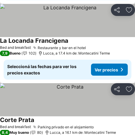
Compartir
Añ
La Locanda Francigena
Ver precios
Bed and breakfast
Restaurante y bar en el hotel
Ver precios
7,9
Bueno
102
Lucca, a 17.4 km de: Montecatini Terme
Seleccioná las fechas para ver los
Ver precios
precios exactos
Compartir
Añ
Corte Prata
Ver precios
Bed and breakfast
Parking privado en el alojamiento
Ver precios
8,4
Muy bueno
80
Lucca, a 16.1 km de: Montecatini Terme