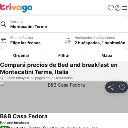
Favoritos
Iniciar 
Me
Destino
Montecatini Terme
Entrada/salida
Huéspedes, habitaciones
Elige las fechas
2 huéspedes, 1 habitación
Ordenar
Filtrar
Mapa
Compará precios de Bed and breakfast en
Montecatini Terme, Italia
Cómo influyen los pagos en los resultados
Compartir
Añ
B&B Casa Fedora
Ver precios
Bed and breakfast