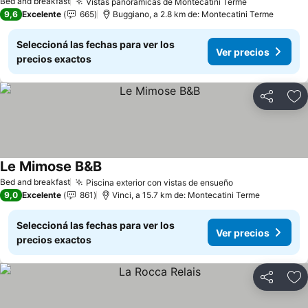
Bed and breakfast
Vistas panorámicas de Montecatini Terme
Ver precios
9,6
Excelente
665
Buggiano, a 2.8 km de: Montecatini Terme
Seleccioná las fechas para ver los
Ver precios
precios exactos
Compartir
Añ
Le Mimose B&B
Ver precios
Bed and breakfast
Piscina exterior con vistas de ensueño
Ver precios
9,0
Excelente
861
Vinci, a 15.7 km de: Montecatini Terme
Seleccioná las fechas para ver los
Ver precios
precios exactos
Compartir
Añ