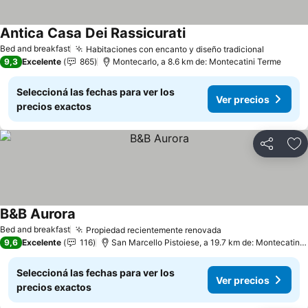
Antica Casa Dei Rassicurati
Ver precios
Bed and breakfast
Habitaciones con encanto y diseño tradicional
Ver prec
9,3
Excelente
865
Montecarlo, a 8.6 km de: Montecatini Terme
Seleccioná las fechas para ver los
Ver precios
precios exactos
Compartir
Añ
B&B Aurora
Ver precios
Bed and breakfast
Propiedad recientemente renovada
Ver precios
9,6
Excelente
116
San Marcello Pistoiese, a 19.7 km de: Montecatini
Seleccioná las fechas para ver los
Ver precios
precios exactos