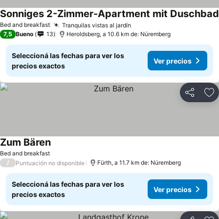
Sonniges 2-Zimmer-Apartment mit Duschbad
Bed and breakfast
Tranquilas vistas al jardín
7,5
Bueno
13
Heroldsberg, a 10.6 km de: Núremberg
Seleccioná las fechas para ver los
Ver precios
precios exactos
Compartir
Añ
Zum Bären
Bed and breakfast
/
Fürth, a 11.7 km de: Núremberg
Puntuación no disponible
Seleccioná las fechas para ver los
Ver precios
precios exactos