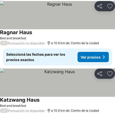
Compartir
Añ
Ragnar Haus
Bed and breakfast
/
a 10.9 km de: Centro de la ciudad
Puntuación no disponible
Seleccioná las fechas para ver los
Ver precios
precios exactos
Compartir
Añ
Katzwang Haus
Bed and breakfast
/
a 10.9 km de: Centro de la ciudad
Puntuación no disponible