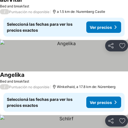
Bed and breakfast
/
a 1.5 km de: Nuremberg Castle
Puntuación no disponible
Seleccioná las fechas para ver los
Ver precios
precios exactos
Compartir
Añ
Angelika
Bed and breakfast
/
Winkelhaid, a 17.8 km de: Núremberg
Puntuación no disponible
Seleccioná las fechas para ver los
Ver precios
precios exactos
Compartir
Añ