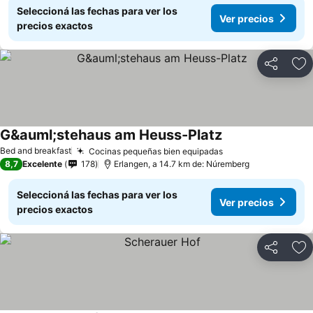
Seleccioná las fechas para ver los
Ver precios
precios exactos
Compartir
Añ
G&auml;stehaus am Heuss-Platz
Bed and breakfast
Cocinas pequeñas bien equipadas
8,7
Excelente
178
Erlangen, a 14.7 km de: Núremberg
Seleccioná las fechas para ver los
Ver precios
precios exactos
Compartir
Añ