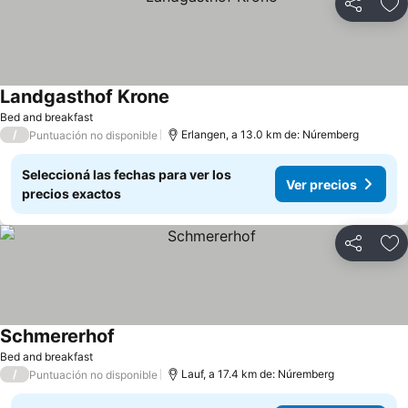
Compartir
Añ
Landgasthof Krone
Bed and breakfast
/
Erlangen, a 13.0 km de: Núremberg
Puntuación no disponible
Seleccioná las fechas para ver los
Ver precios
precios exactos
Compartir
Añ
Schmererhof
Bed and breakfast
/
Lauf, a 17.4 km de: Núremberg
Puntuación no disponible