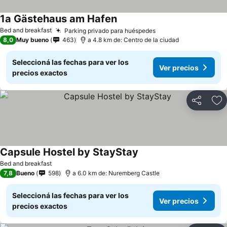
1a Gästehaus am Hafen
Bed and breakfast
Parking privado para huéspedes
8,0
Muy bueno
463
a 4.8 km de: Centro de la ciudad
Seleccioná las fechas para ver los
Ver precios
precios exactos
Compartir
Añ
Capsule Hostel by StayStay
Bed and breakfast
7,8
Bueno
598
a 6.0 km de: Nuremberg Castle
Seleccioná las fechas para ver los
Ver precios
precios exactos