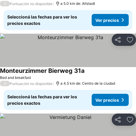
/
a 5.0 km de: Altstadt
Puntuación no disponible
Seleccioná las fechas para ver los
Ver precios
precios exactos
Compartir
Añ
Monteurzimmer Bierweg 31a
Bed and breakfast
/
a 4.5 km de: Centro de la ciudad
Puntuación no disponible
Seleccioná las fechas para ver los
Ver precios
precios exactos
Compartir
Añ