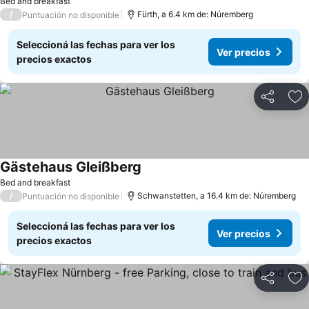
Bed and breakfast
/
Fürth, a 6.4 km de: Núremberg
Puntuación no disponible
Seleccioná las fechas para ver los
Ver precios
precios exactos
Compartir
Añ
Gästehaus Gleißberg
Bed and breakfast
/
Schwanstetten, a 16.4 km de: Núremberg
Puntuación no disponible
Seleccioná las fechas para ver los
Ver precios
precios exactos
Compartir
Añ