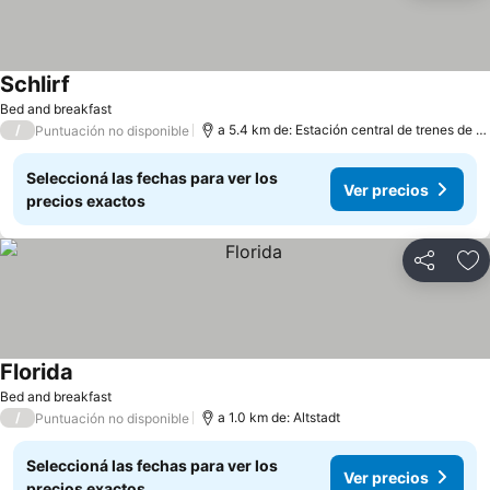
Schlirf
Bed and breakfast
/
a 5.4 km de: Estación central de trenes de Nürnberg
Puntuación no disponible
Seleccioná las fechas para ver los
Ver precios
precios exactos
Compartir
Añ
Florida
Bed and breakfast
/
a 1.0 km de: Altstadt
Puntuación no disponible
Seleccioná las fechas para ver los
Ver precios
precios exactos