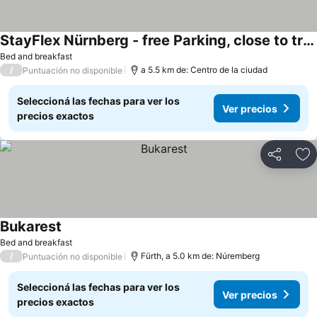
StayFlex Nürnberg - free Parking, close to train and bus
Bed and breakfast
/
a 5.5 km de: Centro de la ciudad
Puntuación no disponible
Seleccioná las fechas para ver los
Ver precios
precios exactos
Compartir
Añ
Bukarest
Bed and breakfast
/
Fürth, a 5.0 km de: Núremberg
Puntuación no disponible
Seleccioná las fechas para ver los
Ver precios
precios exactos