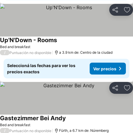
Compartir
Añ
Up'N'Down - Rooms
Bed and breakfast
/
a 3.9 km de: Centro de la ciudad
Puntuación no disponible
Seleccioná las fechas para ver los
Ver precios
precios exactos
Compartir
Añ
Gastezimmer Bei Andy
Bed and breakfast
/
Fürth, a 6.7 km de: Núremberg
Puntuación no disponible