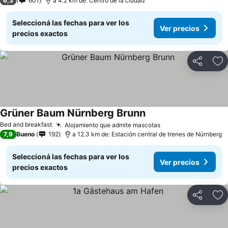
6,3
601
a 4.2 km de: Centro de la ciudad
Seleccioná las fechas para ver los
Ver precios
precios exactos
Compartir
Añ
Grüner Baum Nürnberg Brunn
Bed and breakfast
Alojamiento que admite mascotas
7,9
Bueno
192
a 12.3 km de: Estación central de trenes de Nürnberg
Seleccioná las fechas para ver los
Ver precios
precios exactos
Compartir
Añ