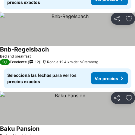
precios exactos
Compartir
Añ
Bnb-Regelsbach
Bed and breakfast
9,1
Excelente
12
Rohr, a 12.4 km de: Núremberg
Seleccioná las fechas para ver los
Ver precios
precios exactos
Compartir
Añ
Baku Pansion