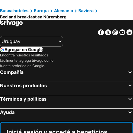
Simmelsdorf, bed and breakfasts
Georgensgmünd, bed and breakfasts
Busca hoteles
Europa
Alemania
Baviera
Mühlhausen, bed and breakfasts
Egloffstein, bed and breakfasts
Bed and breakfast en Núremberg
Schwanstetten, bed and breakfasts
Facebook
Twitter
Insta
Yo
Agregar en Google
Encontrá nuestros resultados
fácilmente: agregá trivago como
fuente preferida en Google.
Compañía
Nuestros productos
Términos y políticas
Ayuda
Iniciá sesión y accedé a beneficios