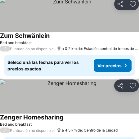
Compartir
Añ
Zum Schwänlein
Bed and breakfast
/
a 0.2 km de: Estación central de trenes de Nürnberg
Puntuación no disponible
Seleccioná las fechas para ver los
Ver precios
precios exactos
Compartir
Añ
Zenger Homesharing
Bed and breakfast
/
a 4.5 km de: Centro de la ciudad
Puntuación no disponible