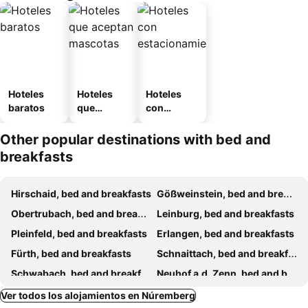
Hoteles
Hoteles
Hoteles
baratos
que
con
aceptan
estaciona
mascotas
miento
Other popular destinations with bed and
breakfasts
Hirschaid, bed and breakfasts
Gößweinstein, bed and breakfasts
Obertrubach, bed and breakfasts
Leinburg, bed and breakfasts
Pleinfeld, bed and breakfasts
Erlangen, bed and breakfasts
Fürth, bed and breakfasts
Schnaittach, bed and breakfasts
Schwabach, bed and breakfasts
Neuhof a.d. Zenn, bed and breakfasts
Etzelwang, bed and breakfasts
Heroldsberg, bed and breakfasts
Ver todos los alojamientos en Núremberg