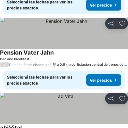
Seleccioná las fechas para ver los
Ver precios
precios exactos
Compartir
Añ
Pension Vater Jahn
Bed and breakfast
/
a 0.6 km de: Estación central de trenes de Nürnberg
Puntuación no disponible
Seleccioná las fechas para ver los
Ver precios
precios exactos
Compartir
Añ
abiVital