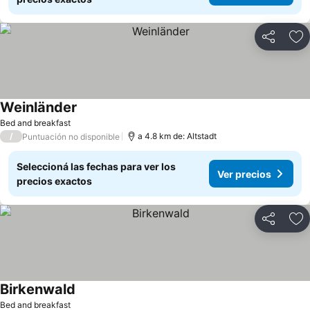
Compartir
Añ
Weinländer
Bed and breakfast
/
a 4.8 km de: Altstadt
Puntuación no disponible
Seleccioná las fechas para ver los
Ver precios
precios exactos
Compartir
Añ
Birkenwald
Bed and breakfast