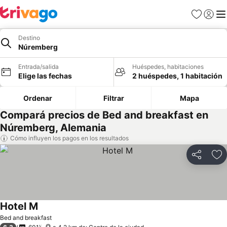
Favoritos
Iniciar 
Me
Destino
Núremberg
Entrada/salida
Huéspedes, habitaciones
Elige las fechas
2 huéspedes, 1 habitación
Ordenar
Filtrar
Mapa
Compará precios de Bed and breakfast en
Núremberg, Alemania
Cómo influyen los pagos en los resultados
Compartir
Añ
Hotel M
Bed and breakfast