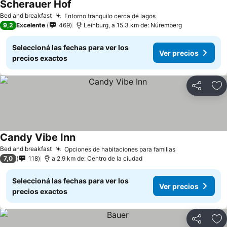
Scherauer Hof
Bed and breakfast
Entorno tranquilo cerca de lagos
9,2
Excelente
469
Leinburg, a 15.3 km de: Núremberg
Seleccioná las fechas para ver los
Ver precios
precios exactos
Compartir
Añ
Candy Vibe Inn
Bed and breakfast
Opciones de habitaciones para familias
7,0
118
a 2.9 km de: Centro de la ciudad
Seleccioná las fechas para ver los
Ver precios
precios exactos
Compartir
Añ