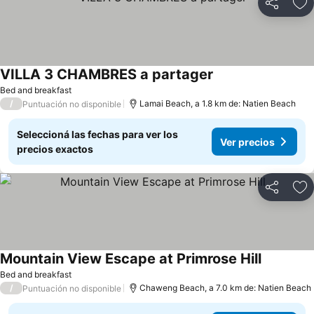
Compartir
Añ
VILLA 3 CHAMBRES a partager
Bed and breakfast
/
Lamai Beach, a 1.8 km de: Natien Beach
Puntuación no disponible
Seleccioná las fechas para ver los
Ver precios
precios exactos
Compartir
Añ
Mountain View Escape at Primrose Hill
Bed and breakfast
/
Chaweng Beach, a 7.0 km de: Natien Beach
Puntuación no disponible