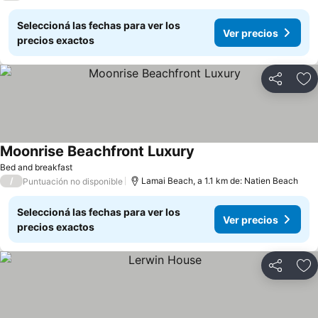
Seleccioná las fechas para ver los
Ver precios
precios exactos
Compartir
Añ
Moonrise Beachfront Luxury
Bed and breakfast
/
Lamai Beach, a 1.1 km de: Natien Beach
Puntuación no disponible
Seleccioná las fechas para ver los
Ver precios
precios exactos
Compartir
Añ