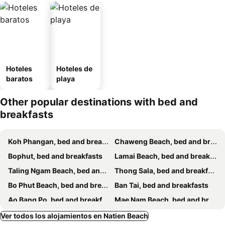
Hoteles
Hoteles de
baratos
playa
Other popular destinations with bed and
breakfasts
Koh Phangan, bed and breakfasts
Chaweng Beach, bed and breakfasts
Bophut, bed and breakfasts
Lamai Beach, bed and breakfasts
Taling Ngam Beach, bed and breakfasts
Thong Sala, bed and breakfasts
Bo Phut Beach, bed and breakfasts
Ban Tai, bed and breakfasts
Ao Bang Po, bed and breakfasts
Mae Nam Beach, bed and breakfasts
Ban Thong Nai Pan, bed and breakfasts
Lipa Noi, bed and breakfasts
Ver todos los alojamientos en Natien Beach