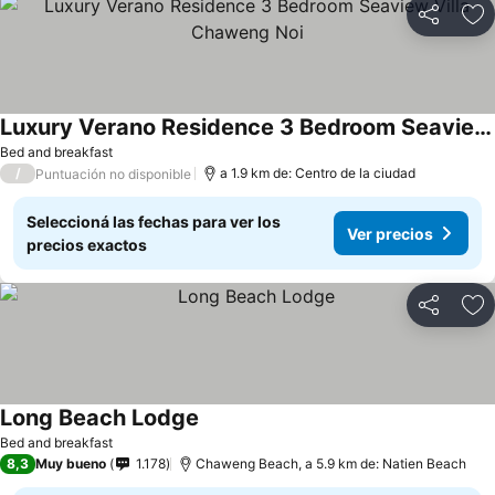
Compartir
Añ
Luxury Verano Residence 3 Bedroom Seaview Villa Chaweng Noi
Bed and breakfast
/
a 1.9 km de: Centro de la ciudad
Puntuación no disponible
Seleccioná las fechas para ver los
Ver precios
precios exactos
Compartir
Añ
Long Beach Lodge
Bed and breakfast
8,3
Muy bueno
1.178
Chaweng Beach, a 5.9 km de: Natien Beach