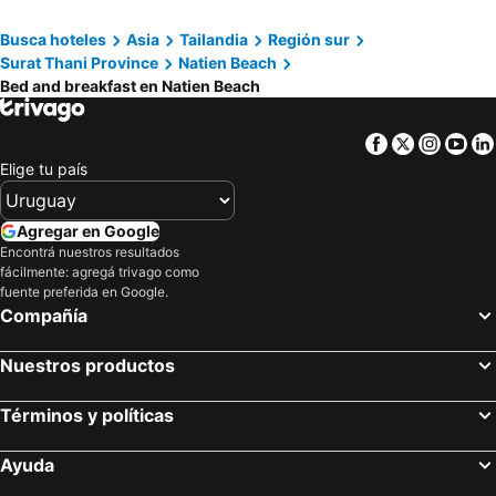
Busca hoteles
Asia
Tailandia
Región sur
Surat Thani Province
Natien Beach
Bed and breakfast en Natien Beach
Facebook
Twitter
Insta
Yo
Elige tu país
Agregar en Google
Encontrá nuestros resultados
fácilmente: agregá trivago como
fuente preferida en Google.
Compañía
Nuestros productos
Términos y políticas
Ayuda