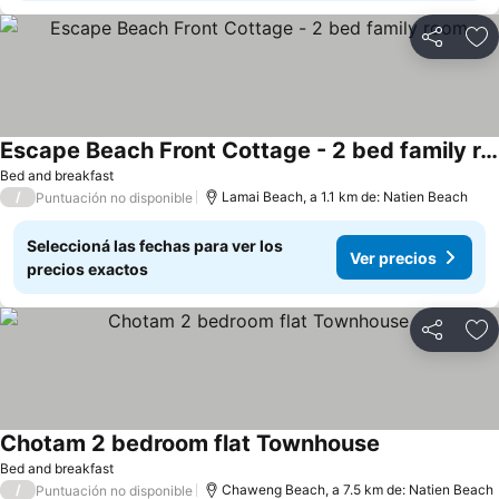
Compartir
Añ
Escape Beach Front Cottage - 2 bed family room
Bed and breakfast
/
Lamai Beach, a 1.1 km de: Natien Beach
Puntuación no disponible
Seleccioná las fechas para ver los
Ver precios
precios exactos
Compartir
Añ
Chotam 2 bedroom flat Townhouse
Bed and breakfast
/
Chaweng Beach, a 7.5 km de: Natien Beach
Puntuación no disponible