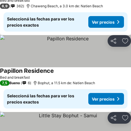
Bed and breakfast
6,9
362
Chaweng Beach, a 3.0 km de: Natien Beach
Seleccioná las fechas para ver los
Ver precios
precios exactos
Compartir
Añ
Papillon Residence
Bed and breakfast
7,5
Bueno
6
Bophut, a 11.5 km de: Natien Beach
Seleccioná las fechas para ver los
Ver precios
precios exactos
Compartir
Añ