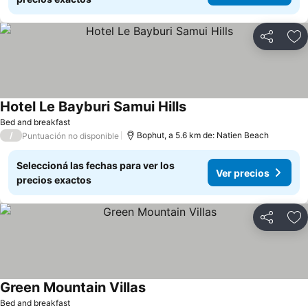
Compartir
Añ
Hotel Le Bayburi Samui Hills
Bed and breakfast
/
Bophut, a 5.6 km de: Natien Beach
Puntuación no disponible
Seleccioná las fechas para ver los
Ver precios
precios exactos
Compartir
Añ
Green Mountain Villas
Bed and breakfast