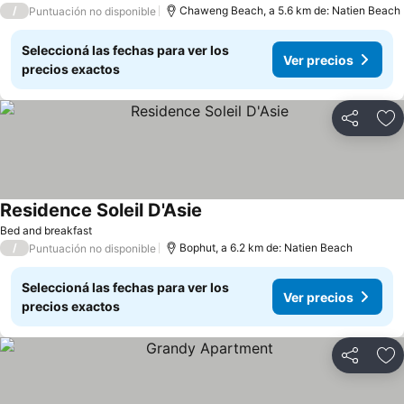
/
Chaweng Beach, a 5.6 km de: Natien Beach
Puntuación no disponible
Seleccioná las fechas para ver los
Ver precios
precios exactos
Compartir
Añ
Residence Soleil D'Asie
Bed and breakfast
/
Bophut, a 6.2 km de: Natien Beach
Puntuación no disponible
Seleccioná las fechas para ver los
Ver precios
precios exactos
Compartir
Añ