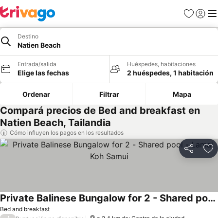
Favoritos
Iniciar 
Me
Destino
Natien Beach
Entrada/salida
Huéspedes, habitaciones
Elige las fechas
2 huéspedes, 1 habitación
Ordenar
Filtrar
Mapa
Compará precios de Bed and breakfast en
Natien Beach, Tailandia
Cómo influyen los pagos en los resultados
Compartir
Añ
Private Balinese Bungalow for 2 - Shared pool - Lamai Koh Samui
Bed and breakfast