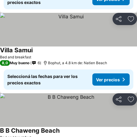
precios exactos
Compartir
Añ
Villa Samui
Bed and breakfast
8,0
Muy bueno
6
Bophut, a 4.8 km de: Natien Beach
Seleccioná las fechas para ver los
Ver precios
precios exactos
Compartir
Añ
B B Chaweng Beach