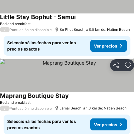
Little Stay Bophut - Samui
Bed and breakfast
/
Bo Phut Beach, a 9.5 km de: Natien Beach
Puntuación no disponible
Seleccioná las fechas para ver los
Ver precios
precios exactos
Compartir
Añ
Maprang Boutique Stay
Bed and breakfast
/
Lamai Beach, a 1.3 km de: Natien Beach
Puntuación no disponible
Seleccioná las fechas para ver los
Ver precios
precios exactos