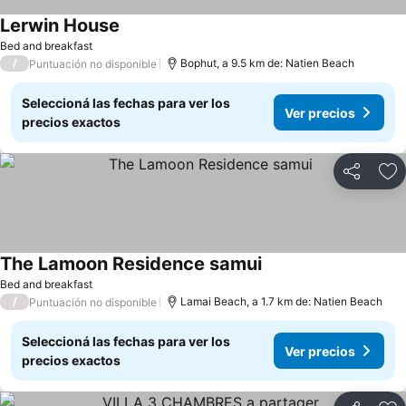
Lerwin House
Bed and breakfast
/
Bophut, a 9.5 km de: Natien Beach
Puntuación no disponible
Seleccioná las fechas para ver los
Ver precios
precios exactos
Compartir
Añ
The Lamoon Residence samui
Bed and breakfast
/
Lamai Beach, a 1.7 km de: Natien Beach
Puntuación no disponible
Seleccioná las fechas para ver los
Ver precios
precios exactos