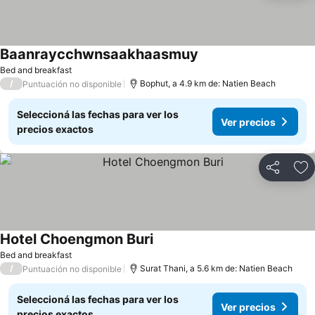
Baanraycchwnsaakhaasmuy
Bed and breakfast
/
Bophut, a 4.9 km de: Natien Beach
Puntuación no disponible
Seleccioná las fechas para ver los
Ver precios
precios exactos
Compartir
Añ
Hotel Choengmon Buri
Bed and breakfast
/
Surat Thani, a 5.6 km de: Natien Beach
Puntuación no disponible
Seleccioná las fechas para ver los
Ver precios
precios exactos