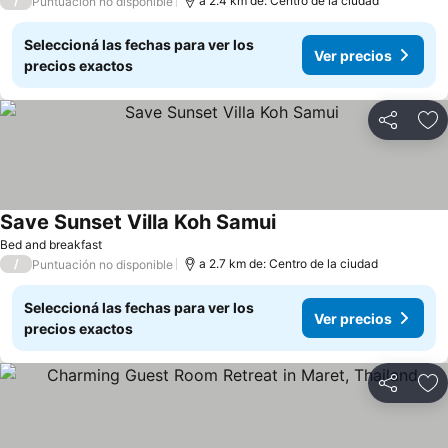
/
a 2.4 km de: Centro de la ciudad
Puntuación no disponible
Seleccioná las fechas para ver los
Ver precios
precios exactos
Compartir
Añ
Save Sunset Villa Koh Samui
Bed and breakfast
/
a 2.7 km de: Centro de la ciudad
Puntuación no disponible
Seleccioná las fechas para ver los
Ver precios
precios exactos
Compartir
Añ