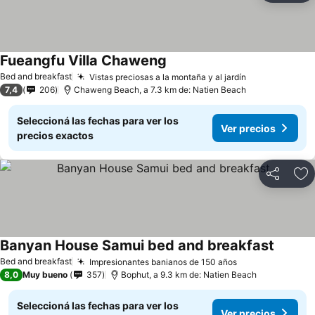
Fueangfu Villa Chaweng
Bed and breakfast
Vistas preciosas a la montaña y al jardín
7,4
206
Chaweng Beach, a 7.3 km de: Natien Beach
Seleccioná las fechas para ver los
Ver precios
precios exactos
Compartir
Añ
Banyan House Samui bed and breakfast
Bed and breakfast
Impresionantes banianos de 150 años
8,0
Muy bueno
357
Bophut, a 9.3 km de: Natien Beach
Seleccioná las fechas para ver los
Ver precios