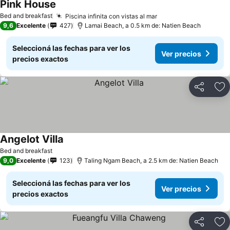
Pink House
Bed and breakfast
Piscina infinita con vistas al mar
9,6
Excelente
427
Lamai Beach, a 0.5 km de: Natien Beach
Seleccioná las fechas para ver los
Ver precios
precios exactos
Compartir
Añ
Angelot Villa
Bed and breakfast
9,0
Excelente
123
Taling Ngam Beach, a 2.5 km de: Natien Beach
Seleccioná las fechas para ver los
Ver precios
precios exactos
Compartir
Añ