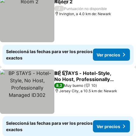
Room 2
Compartir
Añadir a favoritos
Ver precios
/
Puntuación no disponible
Irvington, a 4.0 km de: Newark
Seleccioná las fechas para ver los precios
Ver precios
exactos
BP STAYS - Hotel-Style,
Compartir
Añadir a favoritos
No Host, Professionally
Managed ID302
Ver precios
8,2
Muy bueno
10
Jersey City, a 10.5 km de: Newark
Seleccioná las fechas para ver los precios
Ver precios
exactos