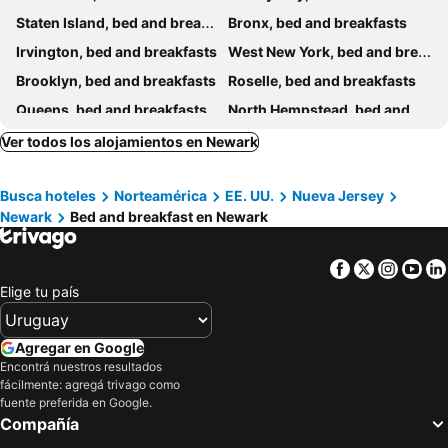
Staten Island, bed and breakfasts
Bronx, bed and breakfasts
Irvington, bed and breakfasts
West New York, bed and breakfasts
Brooklyn, bed and breakfasts
Roselle, bed and breakfasts
Queens, bed and breakfasts
North Hempstead, bed and breakfasts
North Bergen, bed and breakfasts
White Plains, bed and breakfasts
Ver todos los alojamientos en Newark
Pleasantville, bed and breakfasts
Paterson, bed and breakfasts
Busca hoteles
Norteamérica
EE. UU.
Nueva Jersey
Basking Ridge, bed and breakfasts
Somerset, bed and breakfasts
Newark
Bed and breakfast en Newark
Uniondale, bed and breakfasts
Orange, bed and breakfasts
Guttenberg, bed and breakfasts
Facebook
Twitter
Insta
Yo
Elige tu país
Agregar en Google
Encontrá nuestros resultados
fácilmente: agregá trivago como
fuente preferida en Google.
Compañía