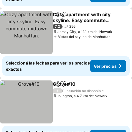
Cozy apartment with city
Compartir
Añadir a favoritos
skyline. Easy commute
midtown Manhattan.
Ver precios
7,2
256
Jersey City, a 11.1 km de: Newark
Vistas del skyline de Manhattan
Ver preci
Seleccioná las fechas para ver los precios
Ver precios
exactos
Grove#10
Compartir
Añadir a favoritos
Ver precios
/
Puntuación no disponible
Irvington, a 4.7 km de: Newark