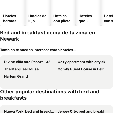
Hoteles
Hoteles de
Hoteles
Hoteles
Hote
baratos
lujo
con pileta
que
con 
aceptan
mascotas
Bed and breakfast cerca de tu zona en
Newark
También te pueden interesar estos hoteles...
Divine Villa and Resort - 32 Evergreen
Cozy apartment with city skyline. Easy commute midtown Manhattan.
The Marquee House
Comfy Guest House in Hell's Kitchen
Harlem Grand
Other popular destinations with bed and
breakfasts
Nueva York, bed and breakfasts
Jersey City, bed and breakfasts