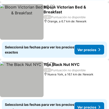
Bloom Victorian Bed &
Compartir
Añadir a favoritos
Breakfast
Ver precios
/
Puntuación no disponible
Orange, a 6.7 km de: Newark
Seleccioná las fechas para ver los precios
Ver precios
exactos
The Black Nut NYC
Compartir
Añadir a favoritos
Ver pre
/
Puntuación no disponible
Nueva York, a 16.1 km de: Newark
Seleccioná las fechas para ver los precios
Ver precios