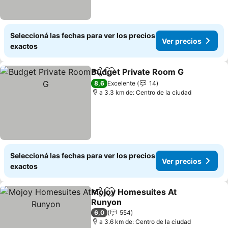
Seleccioná las fechas para ver los precios
Ver precios
exactos
Budget Private Room G
Compartir
Añadir a favoritos
Ver
8,6
Excelente
14
a 3.3 km de: Centro de la ciudad
Seleccioná las fechas para ver los precios
Ver precios
exactos
Mojoy Homesuites At
Compartir
Añadir a favoritos
Runyon
Ver precios
6,0
554
a 3.6 km de: Centro de la ciudad