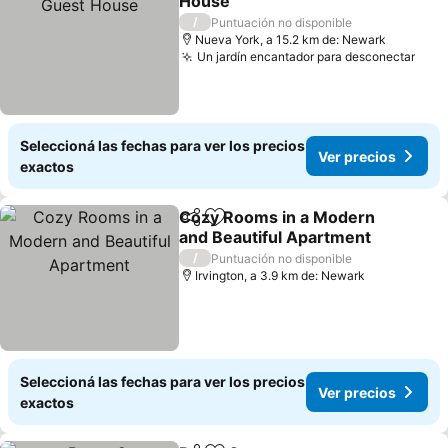
House
Ver precios
/
Puntuación no disponible
Nueva York, a 15.2 km de: Newark
Un jardín encantador para desconectar
Ver 
Seleccioná las fechas para ver los precios
Ver precios
exactos
Cozy Rooms in a Modern
Compartir
Añadir a favoritos
and Beautiful Apartment
Ver precios
/
Puntuación no disponible
Irvington, a 3.9 km de: Newark
Seleccioná las fechas para ver los precios
Ver precios
exactos