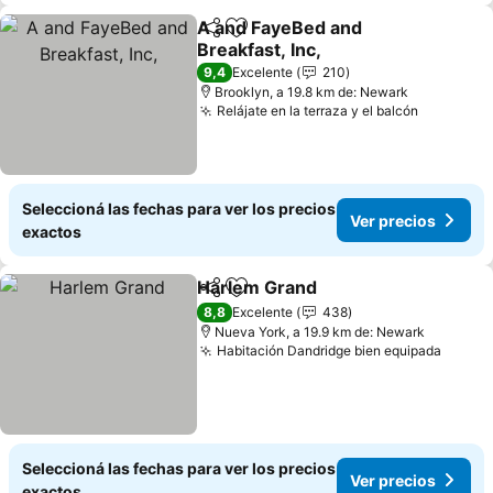
A and FayeBed and
Compartir
Añadir a favoritos
Breakfast, Inc,
Ver precios
9,4
Excelente
210
Brooklyn, a 19.8 km de: Newark
Relájate en la terraza y el balcón
Ver prec
Seleccioná las fechas para ver los precios
Ver precios
exactos
Harlem Grand
Compartir
Añadir a favoritos
Ver precios
8,8
Excelente
438
Nueva York, a 19.9 km de: Newark
Habitación Dandridge bien equipada
Ver pr
Seleccioná las fechas para ver los precios
Ver precios
exactos