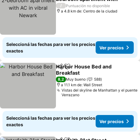
AC in vibral Newark
Ver precios
/
Puntuación no disponible
a 4.8 km de: Centro de la ciudad
Seleccioná las fechas para ver los precios
Ver precios
exactos
Harbor House Bed and
Compartir
Añadir a favoritos
Breakfast
Ver precios
8,2
Muy bueno
588
a 11.1 km de: Wall Street
Vistas del skyline de Manhattan y el puente
Verrazano
Seleccioná las fechas para ver los precios
Ver precios
exactos