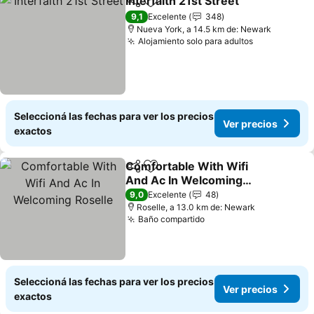
Interfaith 21st Street
Compartir
Añadir a favoritos
Ver p
9,1
Excelente
348
Nueva York, a 14.5 km de: Newark
Alojamiento solo para adultos
Ver precios
Seleccioná las fechas para ver los precios
Ver precios
exactos
Comfortable With Wifi
Compartir
Añadir a favoritos
And Ac In Welcoming
Roselle
Ver precios
9,0
Excelente
48
Roselle, a 13.0 km de: Newark
Baño compartido
Ver precios
Seleccioná las fechas para ver los precios
Ver precios
exactos