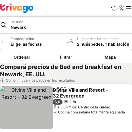
Favoritos
Iniciar 
Me
Destino
Newark
Entrada/salida
Huéspedes, habitaciones
Elige las fechas
2 huéspedes, 1 habitación
Ordenar
Filtrar
Mapa
Compará precios de Bed and breakfast en
Newark, EE. UU.
Cómo influyen los pagos en los resultados
Divine Villa and Resort -
Compartir
Añadir a favoritos
32 Evergreen
Ver precios
6,9
118
a 5.6 km de: Centro de la ciudad
Cocina comunitaria totalmente equipada
Ver