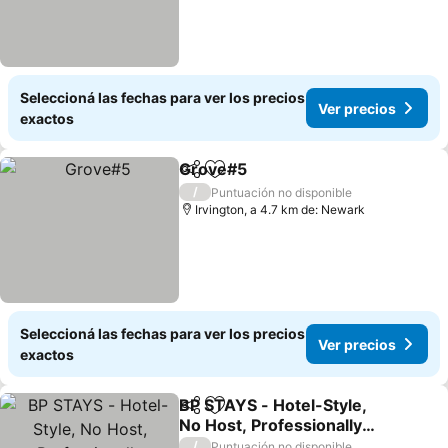
Seleccioná las fechas para ver los precios
Ver precios
exactos
Grove#5
Compartir
Añadir a favoritos
Ver precios
/
Puntuación no disponible
Irvington, a 4.7 km de: Newark
Seleccioná las fechas para ver los precios
Ver precios
exactos
BP STAYS - Hotel-Style,
Compartir
Añadir a favoritos
No Host, Professionally
Managed ID286
Ver precios
/
Puntuación no disponible