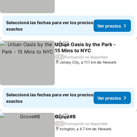
Seleccioná las fechas para ver los precios
Ver precios
exactos
Urban Oasis by the Park -
Compartir
Añadir a favoritos
15 Mins to NYC
Ver precios
/
Puntuación no disponible
Jersey City, a 11.1 km de: Newark
Seleccioná las fechas para ver los precios
Ver precios
exactos
Grove#8
Compartir
Añadir a favoritos
Ver precios
/
Puntuación no disponible
Irvington, a 4.7 km de: Newark