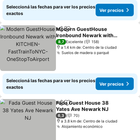
Seleccioná las fechas para ver los precios
Ver precios
exactos
Modern GuestHouse
Compartir
Añadir a favoritos
Ironbound Newark with
KITCHEN-
Ver precios
8,7
Excelente
158
FastTrainToNYC-
a 1.4 km de: Centro de la ciudad
Suelos de madera o parqué
Ver precios
OneStopToAirport
Seleccioná las fechas para ver los precios
Ver precios
exactos
Fada Guest House 38
Compartir
Añadir a favoritos
Yates Ave Newark NJ
Ver precios
6,3
70
a 3.8 km de: Centro de la ciudad
Alojamiento económico
Ver precios