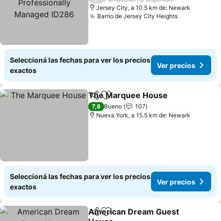
Jersey City, a 10.5 km de: Newark
Barrio de Jersey City Heights
Ver precios
Seleccioná las fechas para ver los precios
Ver precios
exactos
The Marquee House
Compartir
Añadir a favoritos
Ver p
7,8
Bueno
107
Nueva York, a 15.5 km de: Newark
Seleccioná las fechas para ver los precios
Ver precios
exactos
American Dream Guest
Compartir
Añadir a favoritos