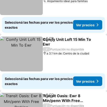
Alojamiento ideal para familias
Ver precio
Seleccioná las fechas para ver los precios
Ver precios
exactos
Comfy Unit Loft 15 Min To
Compartir
Añadir a favoritos
Ewr
Ver precios
/
Puntuación no disponible
a 3.1 km de: Centro de la ciudad
Seleccioná las fechas para ver los precios
Ver precios
exactos
Transit Oasis: Ewr 8
Compartir
Añadir a favoritos
Min/penn With Free
Parking
Ver precios
/
Puntuación no disponible