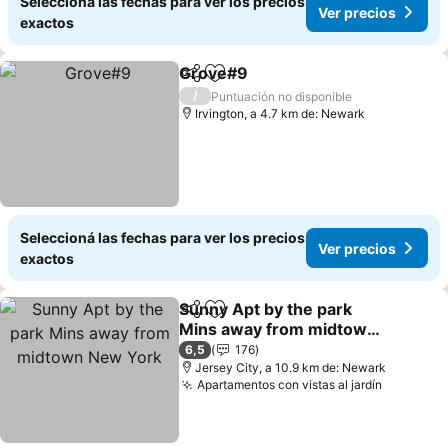
Seleccioná las fechas para ver los precios
Ver precios
exactos
Grove#9
Compartir
Añadir a favoritos
Ver precios
/
Puntuación no disponible
Irvington, a 4.7 km de: Newark
Seleccioná las fechas para ver los precios
Ver precios
exactos
Sunny Apt by the park
Compartir
Añadir a favoritos
Mins away from midtown
New York
Ver precios
6,5
176
Jersey City, a 10.9 km de: Newark
Apartamentos con vistas al jardín
Ver prec