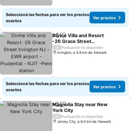
Seleccioná las fechas para ver los precios
Ver precios
exactos
Divine Villa and Resort
Compartir
Añadir a favoritos
-26 Grace Street
Irvington NJ -EWR airport
Ver precios
/
Puntuación no disponible
-Prudential - NJIT -Penn
Irvington, a 4.8 km de: Newark
station
Seleccioná las fechas para ver los precios
Ver precios
exactos
Magnolia Stay near New
Compartir
Añadir a favoritos
York City
Ver precios
/
Puntuación no disponible
Jersey City, a 9.4 km de: Newark