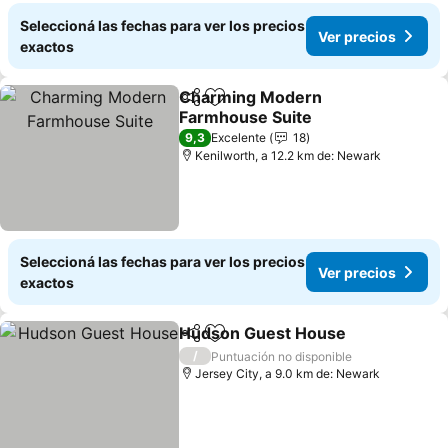
Seleccioná las fechas para ver los precios
Ver precios
exactos
Charming Modern
Compartir
Añadir a favoritos
Farmhouse Suite
Ver precios
9,3
Excelente
18
Kenilworth, a 12.2 km de: Newark
Seleccioná las fechas para ver los precios
Ver precios
exactos
Hudson Guest House
Compartir
Añadir a favoritos
Ver 
/
Puntuación no disponible
Jersey City, a 9.0 km de: Newark