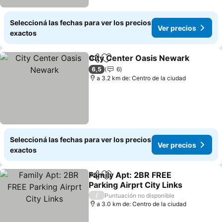
Seleccioná las fechas para ver los precios
Ver precios
exactos
City Center Oasis Newark
Compartir
Añadir a favoritos
6,5
6
a 3.2 km de: Centro de la ciudad
Seleccioná las fechas para ver los precios
Ver precios
exactos
Family Apt: 2BR FREE
Compartir
Añadir a favoritos
Parking Airprt City Links
Ver precios
/
Puntuación no disponible
a 3.0 km de: Centro de la ciudad