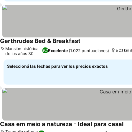
Gerthrudes Bed & Breakfast
Ver precios
Mansión histórica
Excelente
(1.022 puntuaciones)
9,7
a 2.1 km 
de los años 30
Ver precios
Seleccioná las fechas para ver los precios exactos
Casa em meio a natureza - Ideal para casal
Ver
Tranquilo refugio