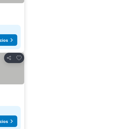
cios
Añadir a favoritos
Compartir
cios