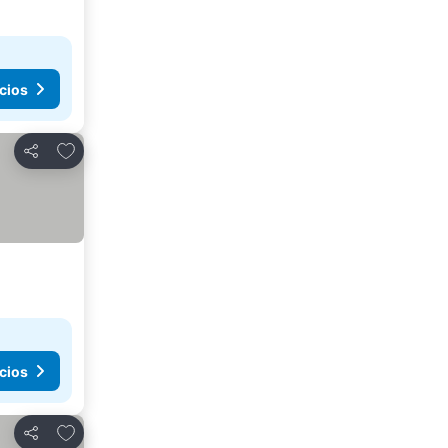
cios
Añadir a favoritos
Compartir
cios
Añadir a favoritos
Compartir