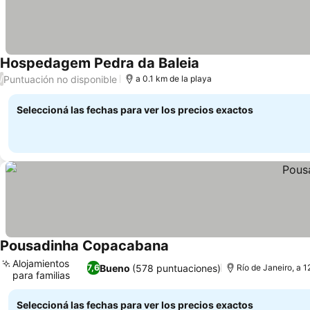
Hospedagem Pedra da Baleia
Ver precios
Puntuación no disponible
/
a 0.1 km de la playa
Seleccioná las fechas para ver los precios exactos
Pousadinha Copacabana
Ver precios
Alojamientos
Bueno
(578 puntuaciones)
7,6
Río de Janeiro, a 1
para familias
Ver precios
Seleccioná las fechas para ver los precios exactos