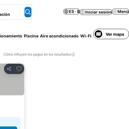
ES · $
Menú
Iniciar sesión
ación
Ver mapa
ionamiento
Piscina
Aire acondicionado
Wi-Fi
Departamento eq
Cómo influyen los pagos en los resultados
Añadir a favoritos
Compartir