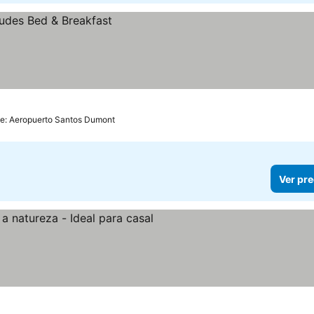
de: Aeropuerto Santos Dumont
Ver pre
 precios