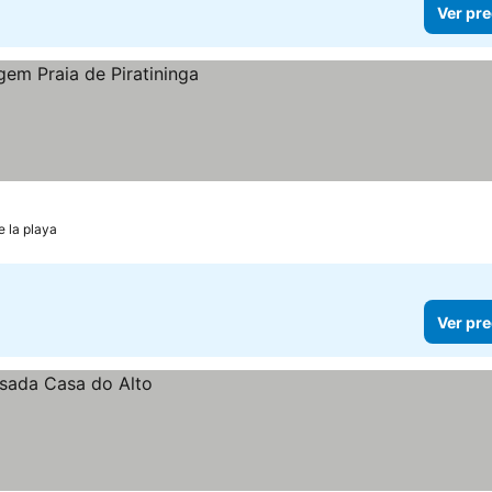
Ver pre
e la playa
Ver pre