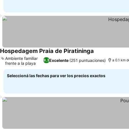
Hospedagem Praia de Piratininga
Ver precios
Ambiente familiar
Excelente
(251 puntuaciones)
9,3
a 0.1 km d
frente a la playa
Ver precios
Seleccioná las fechas para ver los precios exactos