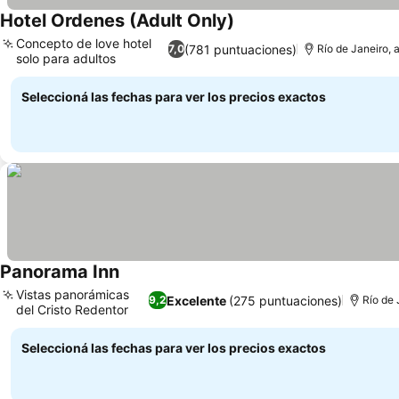
Hotel Ordenes (Adult Only)
Ver precios
Concepto de love hotel
(781 puntuaciones)
7,0
Río de Janeiro, a
solo para adultos
Ver precios
Seleccioná las fechas para ver los precios exactos
Panorama Inn
Ver precios
Vistas panorámicas
Excelente
(275 puntuaciones)
9,2
Río de 
del Cristo Redentor
Ver precios
Seleccioná las fechas para ver los precios exactos