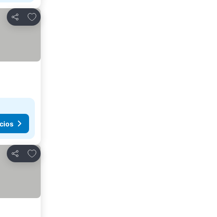
Añadir a favoritos
Compartir
cios
Añadir a favoritos
Compartir