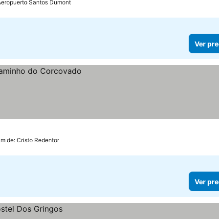
 Aeropuerto Santos Dumont
Ver pre
km de: Cristo Redentor
Ver pre