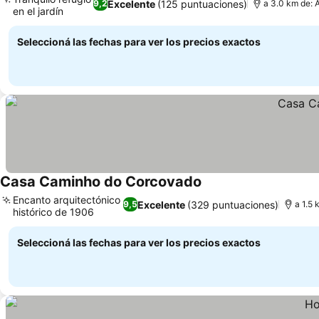
Excelente
(125 puntuaciones)
9,2
a 3.0 km de:
en el jardín
Ver precios
Seleccioná las fechas para ver los precios exactos
Casa Caminho do Corcovado
Ver precios
Encanto arquitectónico
Excelente
(329 puntuaciones)
9,5
a 1.5 
histórico de 1906
Ver precios
Seleccioná las fechas para ver los precios exactos