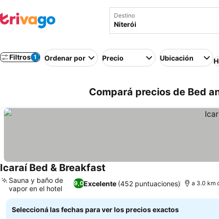
Destino
Filtros
1
Ordenar por
Precio
Ubicación
H
Compará precios de Bed and
Icaraí Bed & Breakfast
Ver precios
Sauna y baño de
Excelente
(452 puntuaciones)
9,0
a 3.0 km 
vapor en el hotel
Ver precios
Seleccioná las fechas para ver los precios exactos