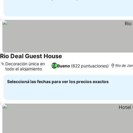
Rio Deal Guest House
Ver precios
Decoración única en
Bueno
(822 puntuaciones)
7,9
Río de Jan
todo el alojamiento
Ver precios
Seleccioná las fechas para ver los precios exactos