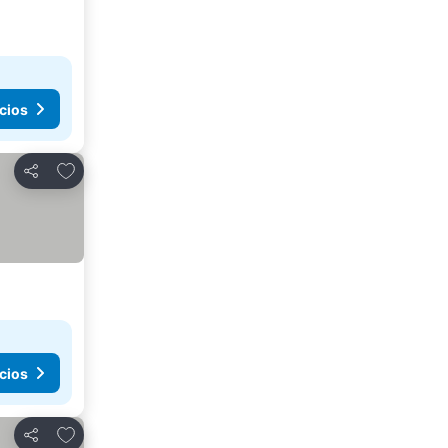
cios
Añadir a favoritos
Compartir
cios
Añadir a favoritos
Compartir