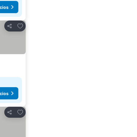
cios
Añadir a favoritos
Compartir
cios
Añadir a favoritos
Compartir