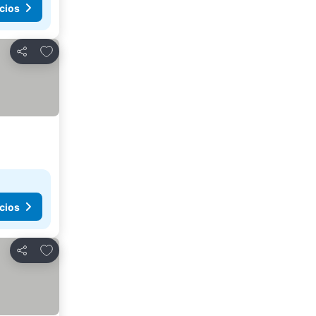
cios
Añadir a favoritos
Compartir
cios
Añadir a favoritos
Compartir