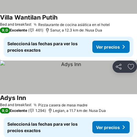
Villa Wantilan Putih
Bed and breakfast
Restaurante de cocina asiática en el hotel
9,0
Excelente
461
Sanur, a 12.3 km de: Nusa Dua
Seleccioná las fechas para ver los
Ver precios
precios exactos
Compartir
Añ
Adys Inn
Bed and breakfast
Pizza casera de masa madre
9,0
Excelente
1.294
Legian, a 11.7 km de: Nusa Dua
Seleccioná las fechas para ver los
Ver precios
precios exactos