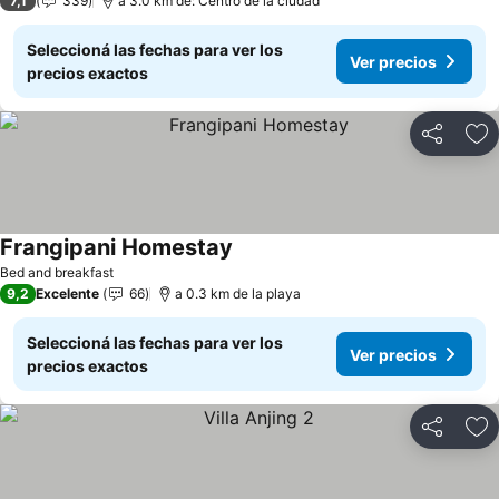
7,1
339
a 3.0 km de: Centro de la ciudad
Seleccioná las fechas para ver los
Ver precios
precios exactos
Compartir
Añ
Frangipani Homestay
Bed and breakfast
9,2
Excelente
66
a 0.3 km de la playa
Seleccioná las fechas para ver los
Ver precios
precios exactos
Compartir
Añ