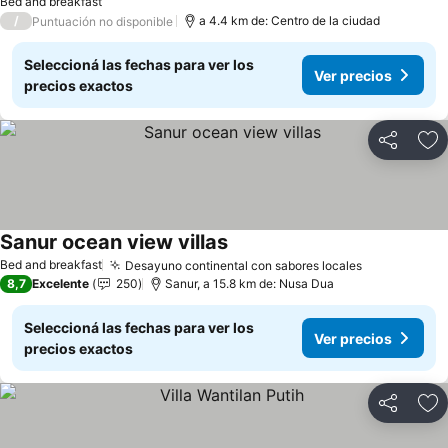
Bed and breakfast
/
a 4.4 km de: Centro de la ciudad
Puntuación no disponible
Seleccioná las fechas para ver los
Ver precios
precios exactos
Compartir
Añ
Sanur ocean view villas
Bed and breakfast
Desayuno continental con sabores locales
8,7
Excelente
250
Sanur, a 15.8 km de: Nusa Dua
Seleccioná las fechas para ver los
Ver precios
precios exactos
Compartir
Añ