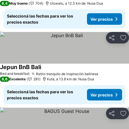
8,4
Muy bueno
704
Uluwatu, a 12.3 km de: Nusa Dua
Seleccioná las fechas para ver los
Ver precios
precios exactos
Compartir
Añ
Jepun BnB Bali
Bed and breakfast
Retiro tranquilo de inspiración balinesa
8,6
Excelente
281
Kuta, a 13.8 km de: Nusa Dua
Seleccioná las fechas para ver los
Ver precios
precios exactos
Compartir
Añ