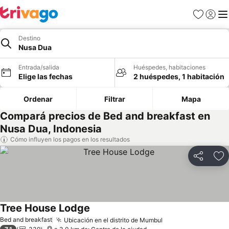
Favoritos
Iniciar 
Me
Destino
Nusa Dua
Entrada/salida
Huéspedes, habitaciones
Elige las fechas
2 huéspedes, 1 habitación
Ordenar
Filtrar
Mapa
Compará precios de Bed and breakfast en
Nusa Dua, Indonesia
Cómo influyen los pagos en los resultados
Compartir
Añ
Tree House Lodge
Bed and breakfast
Ubicación en el distrito de Mumbul