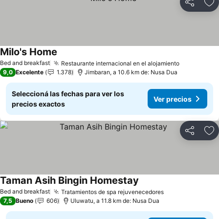
Compartir
Añ
Milo's Home
Bed and breakfast
Restaurante internacional en el alojamiento
9,0
Excelente
1.378
Jimbaran, a 10.6 km de: Nusa Dua
Seleccioná las fechas para ver los
Ver precios
precios exactos
Compartir
Añ
Taman Asih Bingin Homestay
Bed and breakfast
Tratamientos de spa rejuvenecedores
7,5
Bueno
606
Uluwatu, a 11.8 km de: Nusa Dua