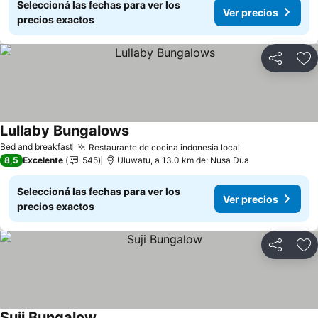
Seleccioná las fechas para ver los
Ver precios
precios exactos
Compartir
Añ
Lullaby Bungalows
Bed and breakfast
Restaurante de cocina indonesia local
8,5
Excelente
545
Uluwatu, a 13.0 km de: Nusa Dua
Seleccioná las fechas para ver los
Ver precios
precios exactos
Compartir
Añ
Suji Bungalow