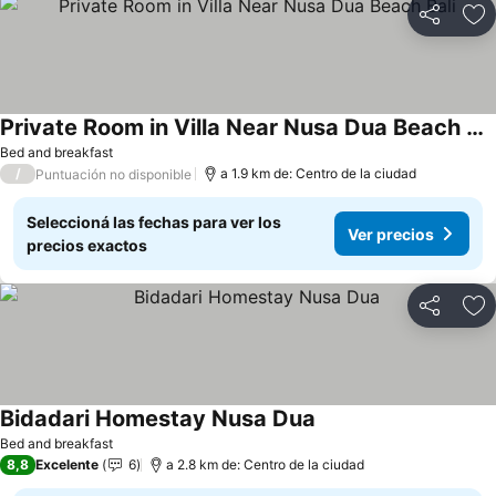
Compartir
Añ
Private Room in Villa Near Nusa Dua Beach Bali
Bed and breakfast
/
a 1.9 km de: Centro de la ciudad
Puntuación no disponible
Seleccioná las fechas para ver los
Ver precios
precios exactos
Compartir
Añ
Bidadari Homestay Nusa Dua
Bed and breakfast
8,8
Excelente
6
a 2.8 km de: Centro de la ciudad