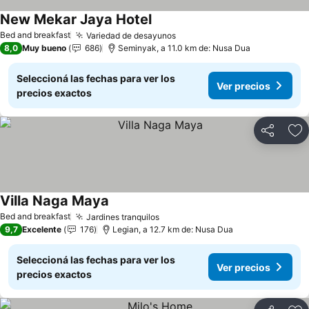
New Mekar Jaya Hotel
Bed and breakfast
Variedad de desayunos
8,0
Muy bueno
686
Seminyak, a 11.0 km de: Nusa Dua
Seleccioná las fechas para ver los
Ver precios
precios exactos
Compartir
Añ
Villa Naga Maya
Bed and breakfast
Jardines tranquilos
9,7
Excelente
176
Legian, a 12.7 km de: Nusa Dua
Seleccioná las fechas para ver los
Ver precios
precios exactos