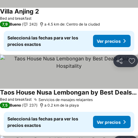
Villa Anjing 2
Bed and breakfast
7,9
Bueno
242
a 4.5 km de: Centro de la ciudad
Seleccioná las fechas para ver los
Ver precios
precios exactos
Compartir
Añ
Taos House Nusa Lembongan by Best Deals Asia Hospitality
Bed and breakfast
Servicios de masajes relajantes
7,5
Bueno
237
a 0.2 km de la playa
Seleccioná las fechas para ver los
Ver precios
precios exactos