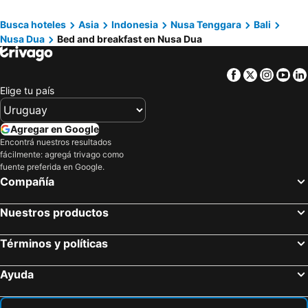
Gianyar, bed and breakfasts
Ungasan, bed and breakfasts
Busca hoteles
Asia
Indonesia
Nusa Tenggara
Bali
Badung, bed and breakfasts
Mushroom Bay, bed and breakfasts
Nusa Dua
Bed and breakfast en Nusa Dua
Bangli, bed and breakfasts
Tabanan, bed and breakfasts
Tanjung Benoa, bed and breakfasts
Padang Bai, bed and breakfasts
Facebook
Twitter
Insta
Yo
Semarapura, bed and breakfasts
Mengwi, bed and breakfasts
Elige tu país
Agregar en Google
Encontrá nuestros resultados
fácilmente: agregá trivago como
fuente preferida en Google.
Compañía
Nuestros productos
Términos y políticas
Ayuda