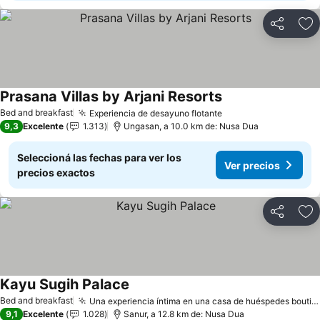
Compartir
Añ
Prasana Villas by Arjani Resorts
Bed and breakfast
Experiencia de desayuno flotante
9,3
Excelente
1.313
Ungasan, a 10.0 km de: Nusa Dua
Seleccioná las fechas para ver los
Ver precios
precios exactos
Compartir
Añ
Kayu Sugih Palace
Bed and breakfast
Una experiencia íntima en una casa de huéspedes boutique
9,1
Excelente
1.028
Sanur, a 12.8 km de: Nusa Dua