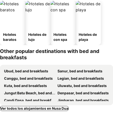
Hoteles
Hoteles de
Hoteles
Hoteles de
baratos
lujo
con spa
playa
Other popular destinations with bed and
breakfasts
Ubud, bed and breakfasts
Sanur, bed and breakfasts
Canggu, bed and breakfasts
Legian, bed and breakfasts
Kuta, bed and breakfasts
Uluwatu, bed and breakfasts
Jungut Batu Beach, bed and breakfasts
Denpasar, bed and breakfasts
Candi Dasa, bed and breakfasts
Jimbaran, bed and breakfasts
Klungkung, bed and breakfasts
Seminyak, bed and breakfasts
Ver todos los alojamientos en Nusa Dua