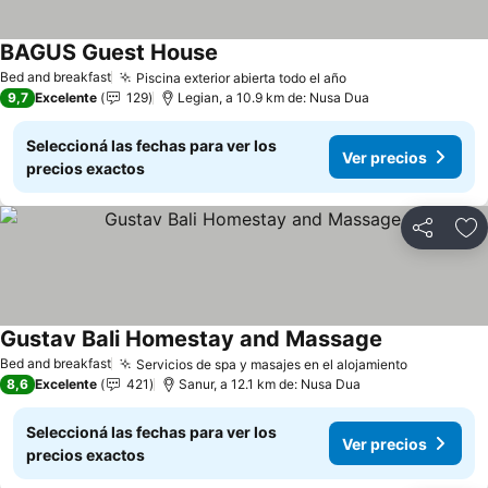
BAGUS Guest House
Bed and breakfast
Piscina exterior abierta todo el año
9,7
Excelente
129
Legian, a 10.9 km de: Nusa Dua
Seleccioná las fechas para ver los
Ver precios
precios exactos
Compartir
Añ
Gustav Bali Homestay and Massage
Bed and breakfast
Servicios de spa y masajes en el alojamiento
8,6
Excelente
421
Sanur, a 12.1 km de: Nusa Dua
Seleccioná las fechas para ver los
Ver precios
precios exactos