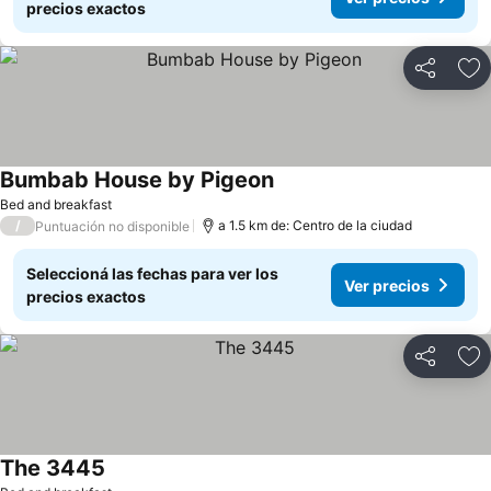
precios exactos
Compartir
Añ
Bumbab House by Pigeon
Bed and breakfast
/
a 1.5 km de: Centro de la ciudad
Puntuación no disponible
Seleccioná las fechas para ver los
Ver precios
precios exactos
Compartir
Añ
The 3445