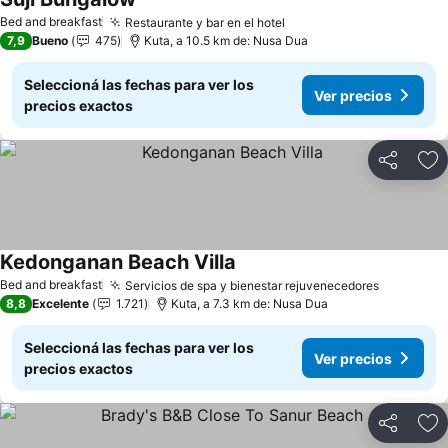
Bed and breakfast
Restaurante y bar en el hotel
7,9
Bueno
475
Kuta, a 10.5 km de: Nusa Dua
Seleccioná las fechas para ver los
Ver precios
precios exactos
Compartir
Añ
Kedonganan Beach Villa
Bed and breakfast
Servicios de spa y bienestar rejuvenecedores
8,8
Excelente
1.721
Kuta, a 7.3 km de: Nusa Dua
Seleccioná las fechas para ver los
Ver precios
precios exactos
Compartir
Añ