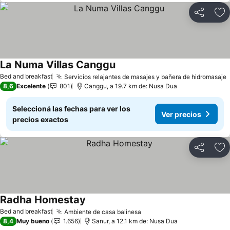
Compartir
Añ
La Numa Villas Canggu
Bed and breakfast
Servicios relajantes de masajes y bañera de hidromasaje
8,6
Excelente
801
Canggu, a 19.7 km de: Nusa Dua
Seleccioná las fechas para ver los
Ver precios
precios exactos
Compartir
Añ
Radha Homestay
Bed and breakfast
Ambiente de casa balinesa
8,4
Muy bueno
1.656
Sanur, a 12.1 km de: Nusa Dua