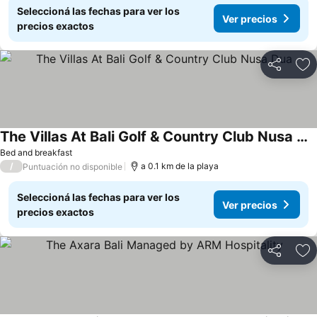
Seleccioná las fechas para ver los
Ver precios
precios exactos
Compartir
Añ
The Villas At Bali Golf & Country Club Nusa Dua
Bed and breakfast
/
a 0.1 km de la playa
Puntuación no disponible
Seleccioná las fechas para ver los
Ver precios
precios exactos
Compartir
Añ