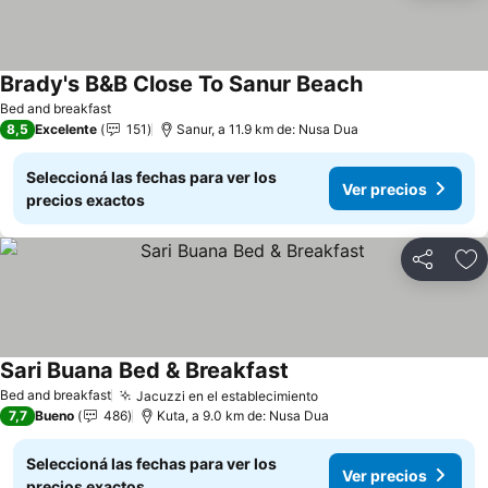
Brady's B&B Close To Sanur Beach
Bed and breakfast
8,5
Excelente
151
Sanur, a 11.9 km de: Nusa Dua
Seleccioná las fechas para ver los
Ver precios
precios exactos
Compartir
Añ
Sari Buana Bed & Breakfast
Bed and breakfast
Jacuzzi en el establecimiento
7,7
Bueno
486
Kuta, a 9.0 km de: Nusa Dua
Seleccioná las fechas para ver los
Ver precios
precios exactos