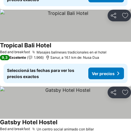
Compartir
Añ
Tropical Bali Hotel
Bed and breakfast
Masajes balineses tradicionales en el hotel
9,3
Excelente
1.966
Sanur, a 16.1 km de: Nusa Dua
Seleccioná las fechas para ver los
Ver precios
precios exactos
Compartir
Añ
Gatsby Hotel Hostel
Bed and breakfast
Un centro social animado con billar