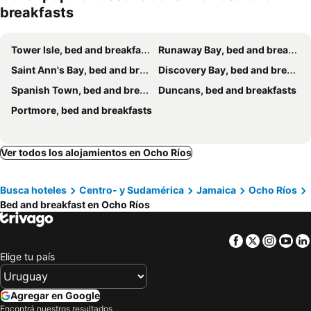
breakfasts
Tower Isle, bed and breakfasts
Runaway Bay, bed and breakfasts
Saint Ann's Bay, bed and breakfasts
Discovery Bay, bed and breakfasts
Spanish Town, bed and breakfasts
Duncans, bed and breakfasts
Portmore, bed and breakfasts
Ver todos los alojamientos en Ocho Ríos
Busca hoteles
Centro- y Sudamérica
Jamaica
Ocho Ríos
Bed and breakfast en Ocho Ríos
Facebook
Twitter
Insta
Yo
Elige tu país
Agregar en Google
Encontrá nuestros resultados