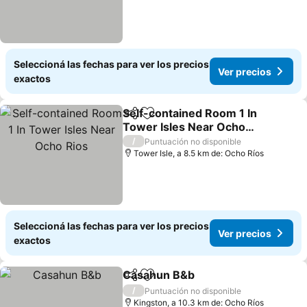
Seleccioná las fechas para ver los precios
Ver precios
exactos
Self-contained Room 1 In
Compartir
Añadir a favoritos
Tower Isles Near Ocho
Rios
/
Puntuación no disponible
Tower Isle, a 8.5 km de: Ocho Ríos
Seleccioná las fechas para ver los precios
Ver precios
exactos
Casahun B&b
Compartir
Añadir a favoritos
/
Puntuación no disponible
Kingston, a 10.3 km de: Ocho Ríos