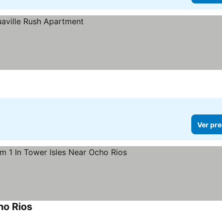
Ver pre
ho Rios