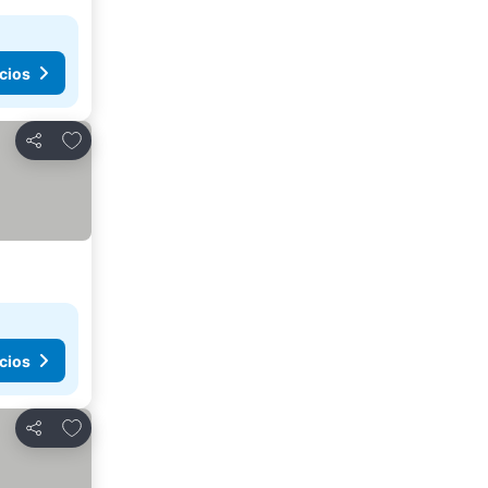
cios
Añadir a favoritos
Compartir
cios
Añadir a favoritos
Compartir