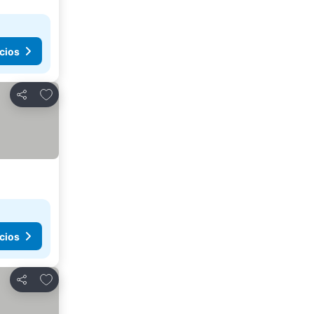
cios
Añadir a favoritos
Compartir
cios
Añadir a favoritos
Compartir