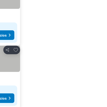
cios
Añadir a favoritos
Compartir
cios