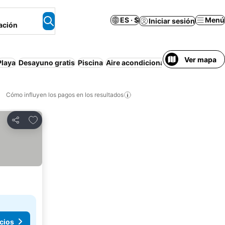
ES · $
Menú
Iniciar sesión
ación
Ver mapa
Playa
Desayuno gratis
Piscina
Aire acondicionado
Wi-Fi
Solo ad
Cómo influyen los pagos en los resultados
Añadir a favoritos
Compartir
cios