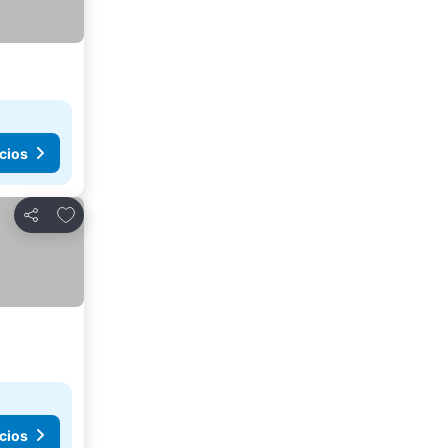
cios
Añadir a favoritos
Compartir
cios