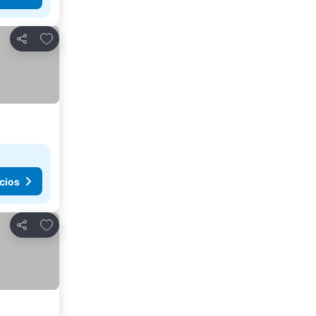
Añadir a favoritos
Compartir
cios
Añadir a favoritos
Compartir