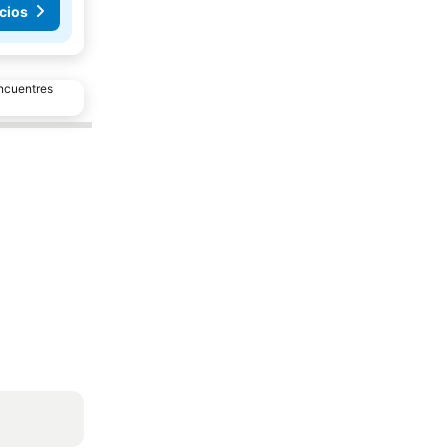
cios
encuentres