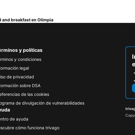
 and breakfast en Olímpia
rminos y políticas
I
rminos y condiciones
formación legal
iso de privacidad
formación sobre DSA
eferencias de las cookies
ograma de divulgación de vulnerabilidades
triva
yuda
Copyr
ntro de ayuda
scubre cómo funciona trivago