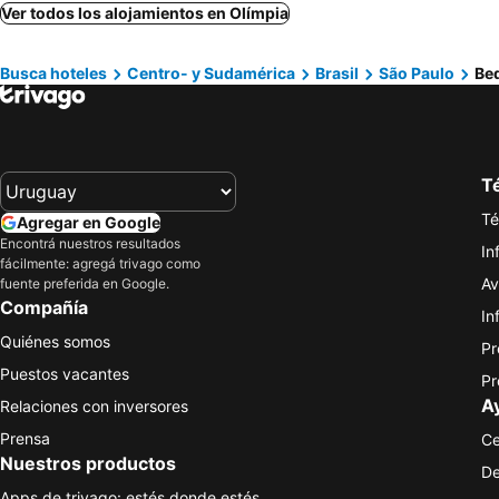
Ver todos los alojamientos en Olímpia
Busca hoteles
Centro- y Sudamérica
Brasil
São Paulo
Bed
Té
Té
Agregar en Google
Encontrá nuestros resultados
In
fácilmente: agregá trivago como
Av
fuente preferida en Google.
Compañía
In
Quiénes somos
Pr
Puestos vacantes
Pr
A
Relaciones con inversores
Prensa
Ce
Nuestros productos
De
Apps de trivago: estés donde estés