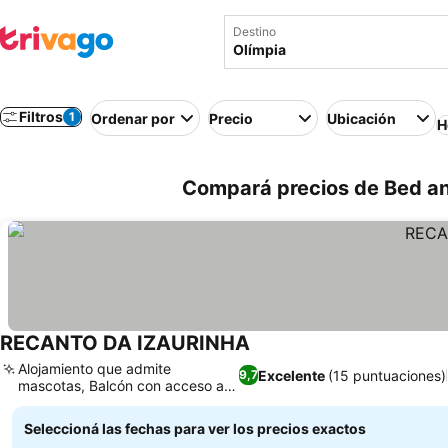
Destino
Filtros
1
Ordenar por
Precio
Ubicación
H
Compará precios de Bed and
RECANTO DA IZAURINHA
Alojamiento que admite
Excelente
(15 puntuaciones)
9,7
mascotas, Balcón con acceso al
exterior
Seleccioná las fechas para ver los precios exactos