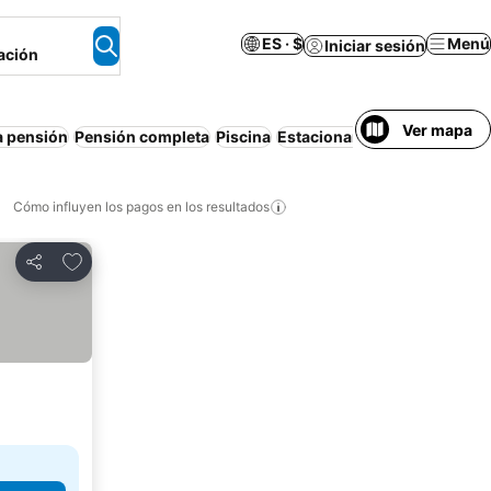
ES · $
Menú
Iniciar sesión
ación
Ver mapa
 pensión
Pensión completa
Piscina
Estacionamiento
Resort
Ai
Cómo influyen los pagos en los resultados
Añadir a favoritos
Compartir