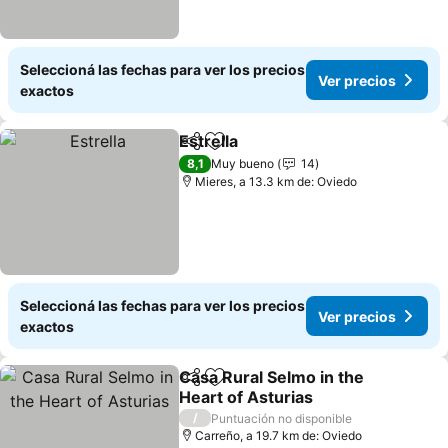
Seleccioná las fechas para ver los precios
Ver precios
exactos
Estrella
Compartir
Añadir a favoritos
Ver precios
8,1
Muy bueno
14
Mieres, a 13.3 km de: Oviedo
Seleccioná las fechas para ver los precios
Ver precios
exactos
Casa Rural Selmo in the
Compartir
Añadir a favoritos
Heart of Asturias
Ver precios
/
Puntuación no disponible
Carreño, a 19.7 km de: Oviedo