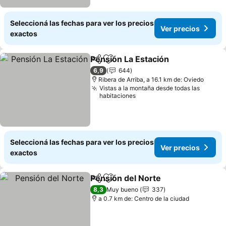
Seleccioná las fechas para ver los precios
Ver precios
exactos
Pensión La Estación
Compartir
Añadir a favoritos
Ver pr
6,9
644
Ribera de Arriba, a 16.1 km de: Oviedo
Vistas a la montaña desde todas las
habitaciones
Seleccioná las fechas para ver los precios
Ver precios
exactos
Pensión del Norte
Compartir
Añadir a favoritos
Ver prec
8,3
Muy bueno
337
a 0.7 km de: Centro de la ciudad