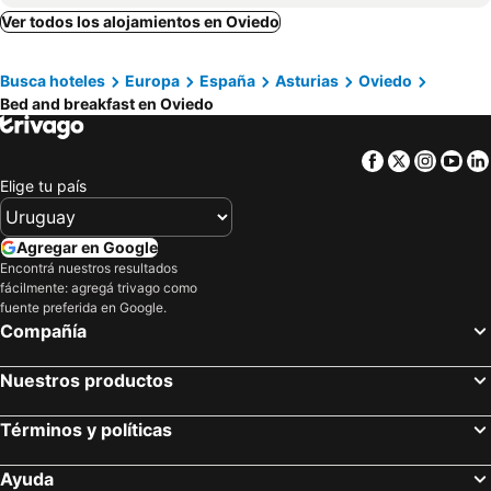
Ver todos los alojamientos en Oviedo
Busca hoteles
Europa
España
Asturias
Oviedo
Bed and breakfast en Oviedo
Facebook
Twitter
Insta
Yo
Elige tu país
Agregar en Google
Encontrá nuestros resultados
fácilmente: agregá trivago como
fuente preferida en Google.
Compañía
Nuestros productos
Términos y políticas
Ayuda