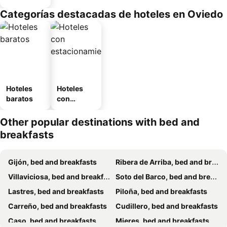
Categorías destacadas de hoteles en Oviedo
Hoteles
Hoteles
baratos
con
estaciona
miento
Other popular destinations with bed and
breakfasts
Gijón, bed and breakfasts
Ribera de Arriba, bed and breakfasts
Villaviciosa, bed and breakfasts
Soto del Barco, bed and breakfasts
Lastres, bed and breakfasts
Piloña, bed and breakfasts
Carreño, bed and breakfasts
Cudillero, bed and breakfasts
Caso, bed and breakfasts
Mieres, bed and breakfasts