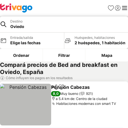
Favoritos
Iniciar 
Me
Destino
Oviedo
Entrada/salida
Huéspedes, habitaciones
Elige las fechas
2 huéspedes, 1 habitación
Ordenar
Filtrar
Mapa
Compará precios de Bed and breakfast en
Oviedo, España
Cómo influyen los pagos en los resultados
Pensión Cabezas
Compartir
Añadir a favoritos
Ver preci
8,0
Muy bueno
921
a 5.4 km de: Centro de la ciudad
Habitaciones modernas con smart TV
Ver p