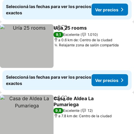
Seleccioná las fechas para ver los precios
Ver precios
exactos
Uría 25 rooms
Compartir
Añadir a favoritos
Ver precios
9,1
Excelente
1.010
a 0.6 km de: Centro de la ciudad
Relajante zona de salón compartida
Ver pr
Seleccioná las fechas para ver los precios
Ver precios
exactos
Casa de Aldea La
Compartir
Añadir a favoritos
Pumariega
Ver precios
9,8
Excelente
12
a 7.8 km de: Centro de la ciudad