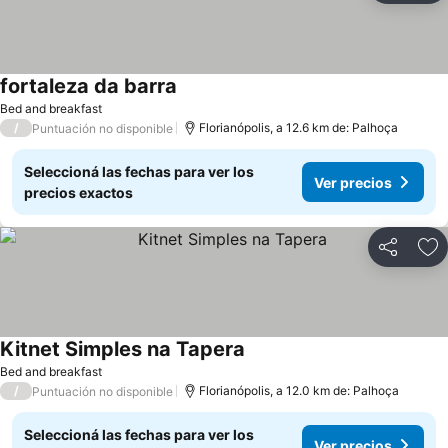
fortaleza da barra
Bed and breakfast
/
Florianópolis, a 12.6 km de: Palhoça
Puntuación no disponible
Seleccioná las fechas para ver los
Ver precios
precios exactos
Compartir
Añ
Kitnet Simples na Tapera
Bed and breakfast
/
Florianópolis, a 12.0 km de: Palhoça
Puntuación no disponible
Seleccioná las fechas para ver los
Ver precios