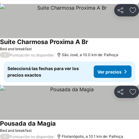
Compartir
Añ
Suite Charmosa Proxima A Br
Bed and breakfast
/
São José, a 10.0 km de: Palhoça
Puntuación no disponible
Seleccioná las fechas para ver los
Ver precios
precios exactos
Compartir
Añ
Pousada da Magia
Bed and breakfast
/
Florianópolis, a 10.1 km de: Palhoça
Puntuación no disponible