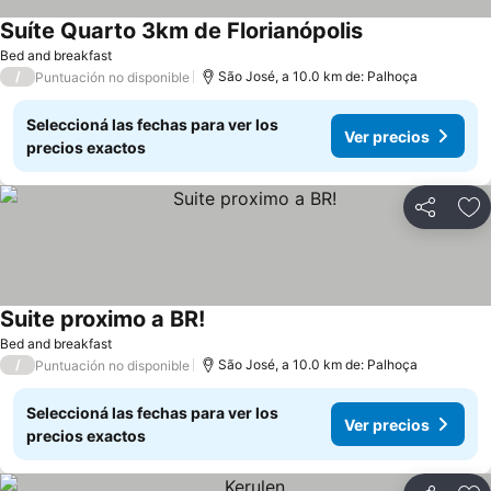
Suíte Quarto 3km de Florianópolis
Bed and breakfast
/
São José, a 10.0 km de: Palhoça
Puntuación no disponible
Seleccioná las fechas para ver los
Ver precios
precios exactos
Compartir
Añ
Suite proximo a BR!
Bed and breakfast
/
São José, a 10.0 km de: Palhoça
Puntuación no disponible
Seleccioná las fechas para ver los
Ver precios
precios exactos