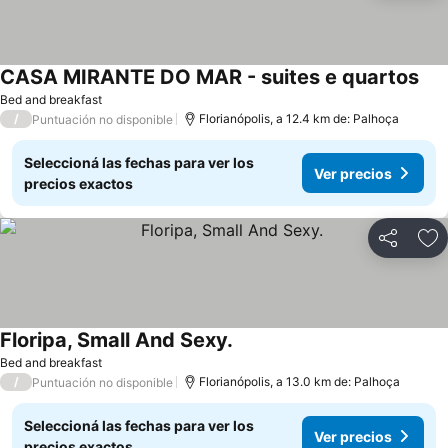
CASA MIRANTE DO MAR - suites e quartos
Bed and breakfast
/
Florianópolis, a 12.4 km de: Palhoça
Puntuación no disponible
Seleccioná las fechas para ver los
Ver precios
precios exactos
Compartir
Añ
Floripa, Small And Sexy.
Bed and breakfast
/
Florianópolis, a 13.0 km de: Palhoça
Puntuación no disponible
Seleccioná las fechas para ver los
Ver precios
precios exactos