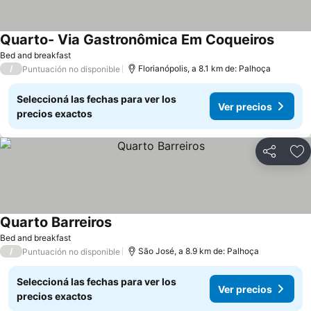
Quarto- Via Gastronômica Em Coqueiros
Bed and breakfast
/
Florianópolis, a 8.1 km de: Palhoça
Puntuación no disponible
Seleccioná las fechas para ver los
Ver precios
precios exactos
Compartir
Añ
Quarto Barreiros
Bed and breakfast
/
São José, a 8.9 km de: Palhoça
Puntuación no disponible
Seleccioná las fechas para ver los
Ver precios
precios exactos