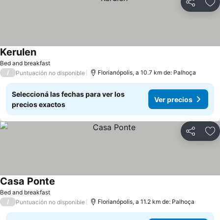
Compartir
Añ
Kerulen
Bed and breakfast
/
Florianópolis, a 10.7 km de: Palhoça
Puntuación no disponible
Seleccioná las fechas para ver los
Ver precios
precios exactos
Compartir
Añ
Casa Ponte
Bed and breakfast
/
Florianópolis, a 11.2 km de: Palhoça
Puntuación no disponible