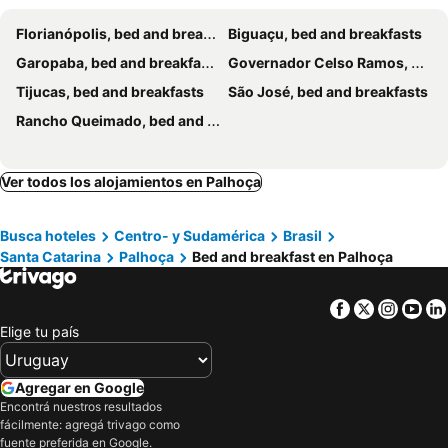
Florianópolis, bed and breakfasts
Biguaçu, bed and breakfasts
Garopaba, bed and breakfasts
Governador Celso Ramos, bed and breakfasts
Tijucas, bed and breakfasts
São José, bed and breakfasts
Rancho Queimado, bed and breakfasts
Ver todos los alojamientos en Palhoça
Busca hoteles
Centro- y Sudamérica
Brasil
Santa Catarina
Palhoça
Bed and breakfast en Palhoça
Facebook
Twitter
Insta
Yo
Elige tu país
Agregar en Google
Encontrá nuestros resultados
fácilmente: agregá trivago como
fuente preferida en Google.