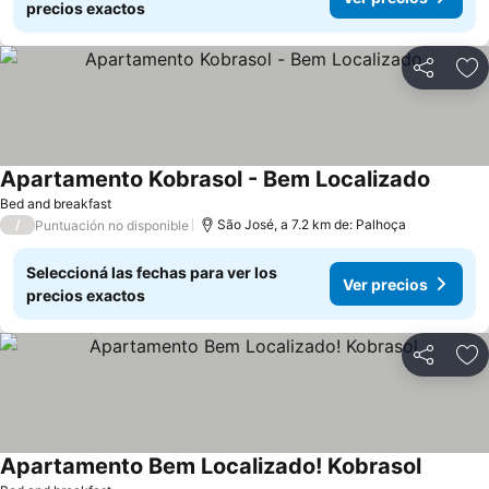
precios exactos
Compartir
Añ
Apartamento Kobrasol - Bem Localizado
Bed and breakfast
/
São José, a 7.2 km de: Palhoça
Puntuación no disponible
Seleccioná las fechas para ver los
Ver precios
precios exactos
Compartir
Añ
Apartamento Bem Localizado! Kobrasol