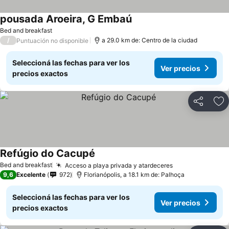
pousada Aroeira, G Embaú
Bed and breakfast
/
a 29.0 km de: Centro de la ciudad
Puntuación no disponible
Seleccioná las fechas para ver los
Ver precios
precios exactos
Compartir
Añ
Refúgio do Cacupé
Bed and breakfast
Acceso a playa privada y atardeceres
9,6
Excelente
972
Florianópolis, a 18.1 km de: Palhoça
Seleccioná las fechas para ver los
Ver precios
precios exactos