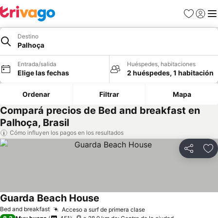
Favoritos
Iniciar 
Me
Destino
Palhoça
Entrada/salida
Huéspedes, habitaciones
Elige las fechas
2 huéspedes, 1 habitación
Ordenar
Filtrar
Mapa
Compará precios de Bed and breakfast en
Palhoça, Brasil
Cómo influyen los pagos en los resultados
Compartir
Añ
Guarda Beach House
Bed and breakfast
Acceso a surf de primera clase