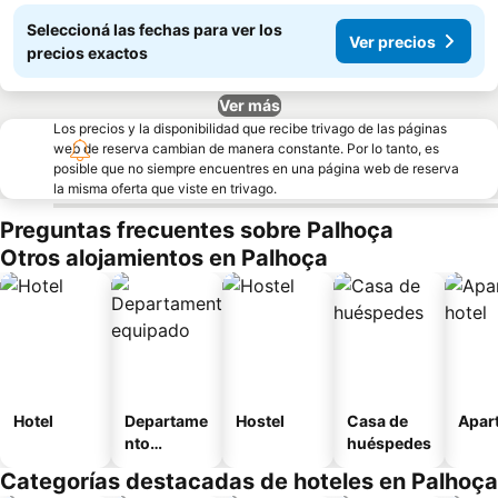
Seleccioná las fechas para ver los
Ver precios
precios exactos
Ver más
Los precios y la disponibilidad que recibe trivago de las páginas
web de reserva cambian de manera constante. Por lo tanto, es
posible que no siempre encuentres en una página web de reserva
la misma oferta que viste en trivago.
Preguntas frecuentes sobre Palhoça
Otros alojamientos en Palhoça
Hotel
Departame
Hostel
Casa de
Apart
nto
huéspedes
equipado
Categorías destacadas de hoteles en Palhoça