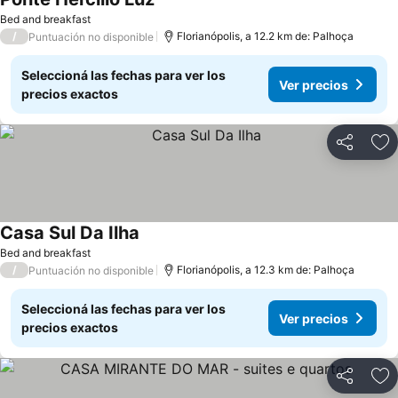
Bed and breakfast
/
Florianópolis, a 12.2 km de: Palhoça
Puntuación no disponible
Seleccioná las fechas para ver los
Ver precios
precios exactos
Compartir
Añ
Casa Sul Da Ilha
Bed and breakfast
/
Florianópolis, a 12.3 km de: Palhoça
Puntuación no disponible
Seleccioná las fechas para ver los
Ver precios
precios exactos
Compartir
Añ