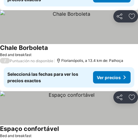
Compartir
Añ
Chale Borboleta
Bed and breakfast
/
Florianópolis, a 13.4 km de: Palhoça
Puntuación no disponible
Seleccioná las fechas para ver los
Ver precios
precios exactos
Compartir
Añ
Espaço confortável
Bed and breakfast