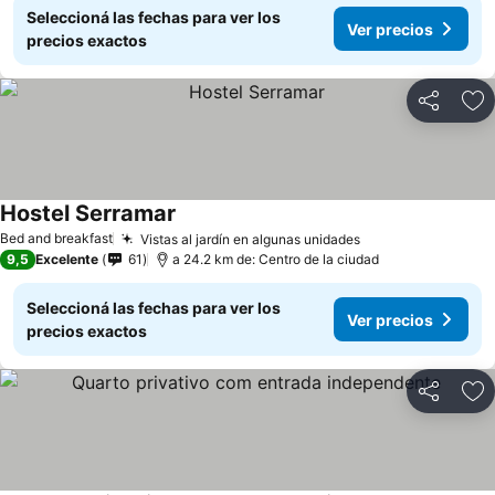
Seleccioná las fechas para ver los
Ver precios
precios exactos
Compartir
Añ
Hostel Serramar
Bed and breakfast
Vistas al jardín en algunas unidades
9,5
Excelente
61
a 24.2 km de: Centro de la ciudad
Seleccioná las fechas para ver los
Ver precios
precios exactos
Compartir
Añ