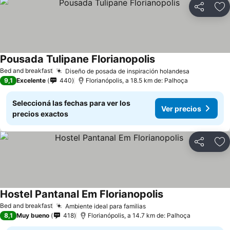
Compartir
Añ
Pousada Tulipane Florianopolis
Bed and breakfast
Diseño de posada de inspiración holandesa
9,1
Excelente
440
Florianópolis, a 18.5 km de: Palhoça
Seleccioná las fechas para ver los
Ver precios
precios exactos
Compartir
Añ
Hostel Pantanal Em Florianopolis
Bed and breakfast
Ambiente ideal para familias
8,1
Muy bueno
418
Florianópolis, a 14.7 km de: Palhoça