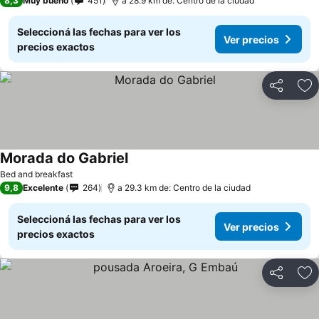
8,3
Muy bueno
451
a 28.9 km de: Centro de la ciudad
Seleccioná las fechas para ver los
Ver precios
precios exactos
Compartir
Añ
Morada do Gabriel
Bed and breakfast
9,8
Excelente
264
a 29.3 km de: Centro de la ciudad
Seleccioná las fechas para ver los
Ver precios
precios exactos
Compartir
Añ