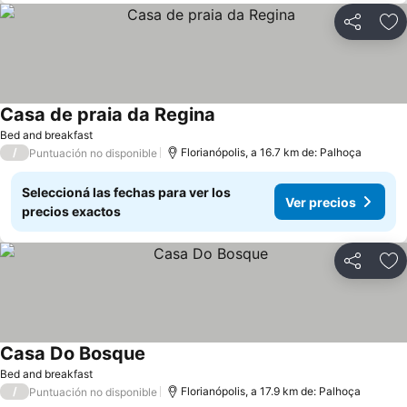
Compartir
Añ
Casa de praia da Regina
Bed and breakfast
/
Florianópolis, a 16.7 km de: Palhoça
Puntuación no disponible
Seleccioná las fechas para ver los
Ver precios
precios exactos
Compartir
Añ
Casa Do Bosque
Bed and breakfast
/
Florianópolis, a 17.9 km de: Palhoça
Puntuación no disponible