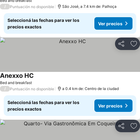
Bed and breakfast
/
São José, a 7.4 km de: Palhoça
Puntuación no disponible
Seleccioná las fechas para ver los
Ver precios
precios exactos
Compartir
Añ
Anexxo HC
Bed and breakfast
/
a 0.4 km de: Centro de la ciudad
Puntuación no disponible
Seleccioná las fechas para ver los
Ver precios
precios exactos
Compartir
Añ