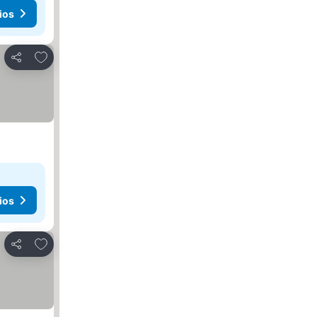
ios
Añadir a favoritos
Compartir
ios
Añadir a favoritos
Compartir