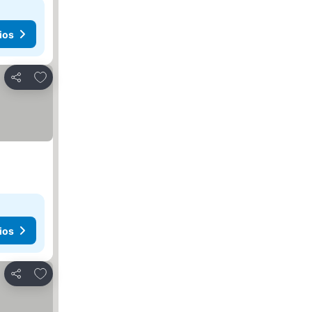
ios
Añadir a favoritos
Compartir
ios
Añadir a favoritos
Compartir