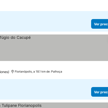
Ver prec
iones)
Florianópolis, a 18.1 km de: Palhoça
Ver prec