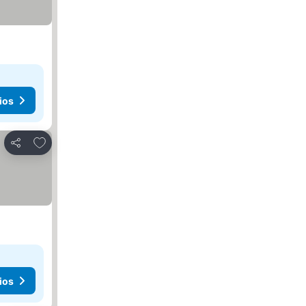
ios
Añadir a favoritos
Compartir
ios