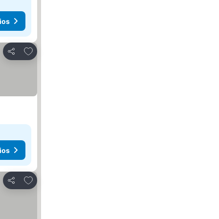
ios
Añadir a favoritos
Compartir
ios
Añadir a favoritos
Compartir