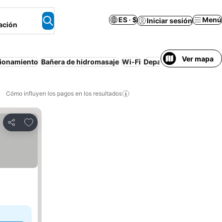
ES · $
Menú
Iniciar sesión
ación
Ver mapa
ionamiento
Bañera de hidromasaje
Wi-Fi
Departamento equipa
Cómo influyen los pagos en los resultados
Añadir a favoritos
Compartir