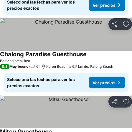
Seleccioná las fechas para ver los
Ver precios
precios exactos
Compartir
Añ
Chalong Paradise Guesthouse
Bed and breakfast
8,3
Muy bueno
6
Karon Beach, a 6.7 km de: Patong Beach
Seleccioná las fechas para ver los
Ver precios
precios exactos
Compartir
Añ
Mitsu Guesthouse