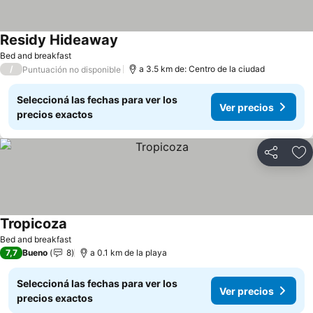
Residy Hideaway
Bed and breakfast
/
a 3.5 km de: Centro de la ciudad
Puntuación no disponible
Seleccioná las fechas para ver los
Ver precios
precios exactos
Compartir
Añ
Tropicoza
Bed and breakfast
7,7
Bueno
8
a 0.1 km de la playa
Seleccioná las fechas para ver los
Ver precios
precios exactos