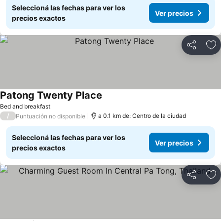
Seleccioná las fechas para ver los
Ver precios
precios exactos
Compartir
Añ
Patong Twenty Place
Bed and breakfast
/
a 0.1 km de: Centro de la ciudad
Puntuación no disponible
Seleccioná las fechas para ver los
Ver precios
precios exactos
Compartir
Añ