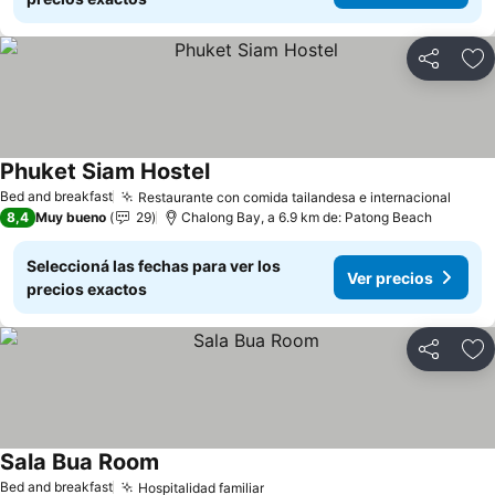
Compartir
Añ
Phuket Siam Hostel
Bed and breakfast
Restaurante con comida tailandesa e internacional
8,4
Muy bueno
29
Chalong Bay, a 6.9 km de: Patong Beach
Seleccioná las fechas para ver los
Ver precios
precios exactos
Compartir
Añ
Sala Bua Room
Bed and breakfast
Hospitalidad familiar