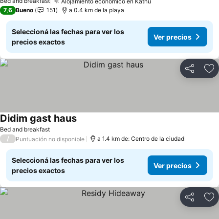
Bed and breakfast
Alojamiento económico en Kathu
7,6
Bueno
151
a 0.4 km de la playa
Seleccioná las fechas para ver los
Ver precios
precios exactos
Compartir
Añ
Didim gast haus
Bed and breakfast
/
a 1.4 km de: Centro de la ciudad
Puntuación no disponible
Seleccioná las fechas para ver los
Ver precios
precios exactos
Compartir
Añ