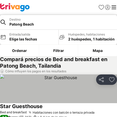
Favoritos
Iniciar 
Me
Destino
Patong Beach
Entrada/salida
Huéspedes, habitaciones
Elige las fechas
2 huéspedes, 1 habitación
Ordenar
Filtrar
Mapa
Compará precios de Bed and breakfast en
Patong Beach, Tailandia
Cómo influyen los pagos en los resultados
Compartir
Añ
Star Guesthouse
Bed and breakfast
Habitaciones con balcón o terraza privada