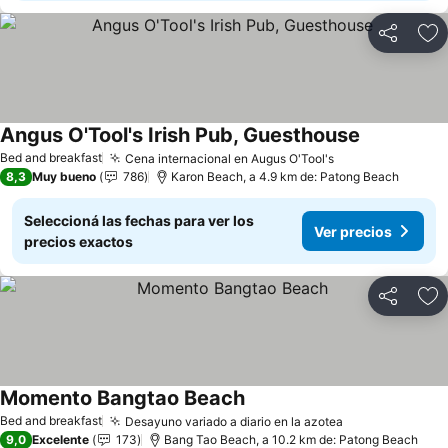
Compartir
Añ
Angus O'Tool's Irish Pub, Guesthouse
Bed and breakfast
Cena internacional en Augus O'Tool's
8,3
Muy bueno
786
Karon Beach, a 4.9 km de: Patong Beach
Seleccioná las fechas para ver los
Ver precios
precios exactos
Compartir
Añ
Momento Bangtao Beach
Bed and breakfast
Desayuno variado a diario en la azotea
9,0
Excelente
173
Bang Tao Beach, a 10.2 km de: Patong Beach