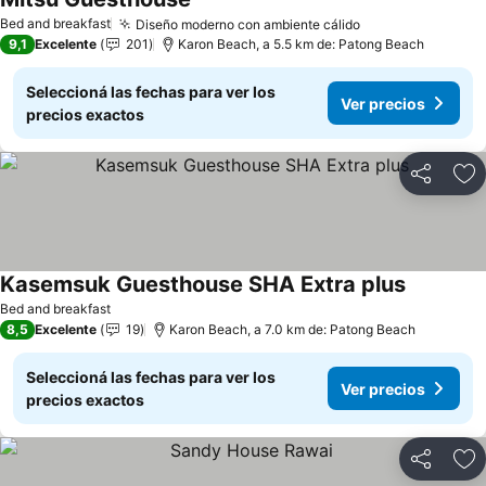
Bed and breakfast
Diseño moderno con ambiente cálido
9,1
Excelente
201
Karon Beach, a 5.5 km de: Patong Beach
Seleccioná las fechas para ver los
Ver precios
precios exactos
Compartir
Añ
Kasemsuk Guesthouse SHA Extra plus
Bed and breakfast
8,5
Excelente
19
Karon Beach, a 7.0 km de: Patong Beach
Seleccioná las fechas para ver los
Ver precios
precios exactos
Compartir
Añ