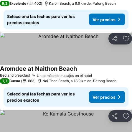
9,2
Excelente
402
Karon Beach, a 6.6 km de: Patong Beach
Seleccioná las fechas para ver los
Ver precios
precios exactos
Compartir
Añ
Aromdee at Naithon Beach
Bed and breakfast
Un paraíso de masajes en el hotel
7,7
Bueno
663
Nai Thon Beach, a 18.9 km de: Patong Beach
Seleccioná las fechas para ver los
Ver precios
precios exactos
Compartir
Añ