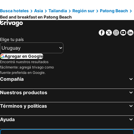
Pilai Beach, bed and breakfasts
Kata Noi Beach, bed and breakfasts
Busca hoteles
Asia
Tailandia
Región sur
Patong Beach
Nai Yang Beach, bed and breakfasts
Bed and breakfast en Patong Beach
Facebook
Twitter
Insta
Yo
Elige tu país
Agregar en Google
Encontrá nuestros resultados
fácilmente: agregá trivago como
fuente preferida en Google.
Compañía
Nuestros productos
Términos y políticas
Ayuda