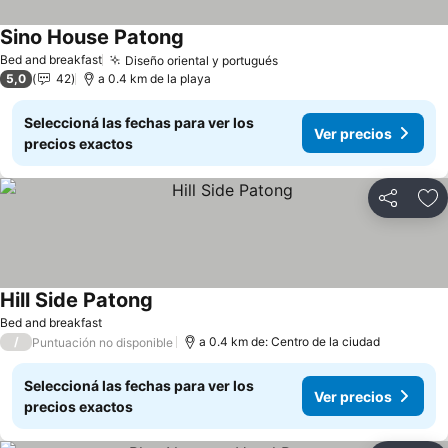
Sino House Patong
Bed and breakfast
Diseño oriental y portugués
5,0
42
a 0.4 km de la playa
Seleccioná las fechas para ver los
Ver precios
precios exactos
Compartir
Añ
Hill Side Patong
Bed and breakfast
/
a 0.4 km de: Centro de la ciudad
Puntuación no disponible
Seleccioná las fechas para ver los
Ver precios
precios exactos