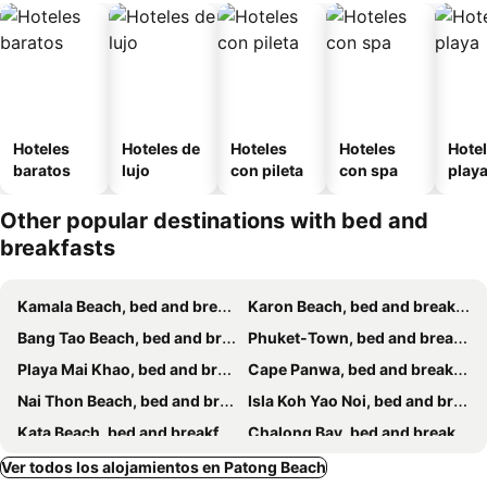
Hoteles
Hoteles de
Hoteles
Hoteles
Hotel
baratos
lujo
con pileta
con spa
play
Other popular destinations with bed and
breakfasts
Kamala Beach, bed and breakfasts
Karon Beach, bed and breakfasts
Bang Tao Beach, bed and breakfasts
Phuket-Town, bed and breakfasts
Playa Mai Khao, bed and breakfasts
Cape Panwa, bed and breakfasts
Nai Thon Beach, bed and breakfasts
Isla Koh Yao Noi, bed and breakfasts
Kata Beach, bed and breakfasts
Chalong Bay, bed and breakfasts
Playa Rawai, bed and breakfasts
Koh Yao Yai, bed and breakfasts
Ver todos los alojamientos en Patong Beach