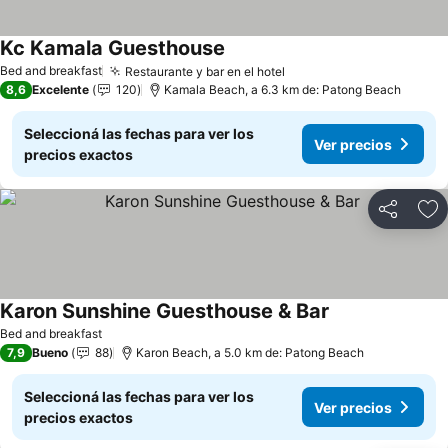
Kc Kamala Guesthouse
Bed and breakfast
Restaurante y bar en el hotel
8,6
Excelente
120
Kamala Beach, a 6.3 km de: Patong Beach
Seleccioná las fechas para ver los
Ver precios
precios exactos
Compartir
Añ
Karon Sunshine Guesthouse & Bar
Bed and breakfast
7,9
Bueno
88
Karon Beach, a 5.0 km de: Patong Beach
Seleccioná las fechas para ver los
Ver precios
precios exactos