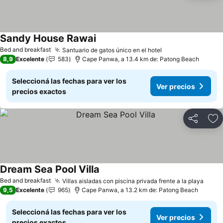
Sandy House Rawai
Bed and breakfast
Santuario de gatos único en el hotel
8,9
Excelente
583
Cape Panwa, a 13.4 km de: Patong Beach
Seleccioná las fechas para ver los
Ver precios
precios exactos
Compartir
Añ
Dream Sea Pool Villa
Bed and breakfast
Villas aisladas con piscina privada frente a la playa
9,5
Excelente
965
Cape Panwa, a 13.2 km de: Patong Beach
Seleccioná las fechas para ver los
Ver precios
precios exactos