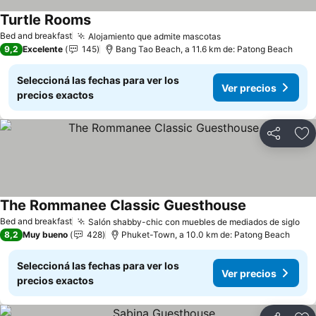
Turtle Rooms
Bed and breakfast
Alojamiento que admite mascotas
9,2
Excelente
145
Bang Tao Beach, a 11.6 km de: Patong Beach
Seleccioná las fechas para ver los
Ver precios
precios exactos
Compartir
Añ
The Rommanee Classic Guesthouse
Bed and breakfast
Salón shabby-chic con muebles de mediados de siglo
8,2
Muy bueno
428
Phuket-Town, a 10.0 km de: Patong Beach
Seleccioná las fechas para ver los
Ver precios
precios exactos