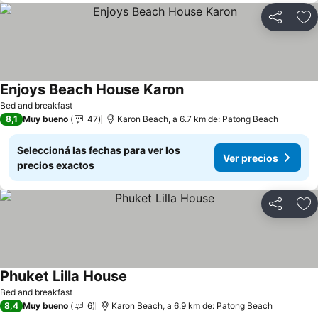
Compartir
Añ
Enjoys Beach House Karon
Bed and breakfast
8,1
Muy bueno
47
Karon Beach, a 6.7 km de: Patong Beach
Seleccioná las fechas para ver los
Ver precios
precios exactos
Compartir
Añ
Phuket Lilla House
Bed and breakfast
8,4
Muy bueno
6
Karon Beach, a 6.9 km de: Patong Beach