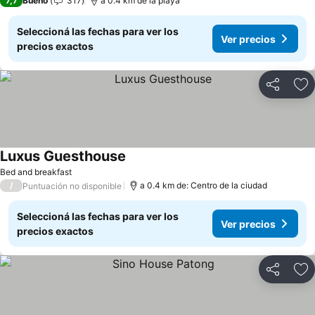
7,7
Bueno
317
a 0.4 km de la playa
Seleccioná las fechas para ver los
Ver precios
precios exactos
Compartir
Añ
Luxus Guesthouse
Bed and breakfast
/
a 0.4 km de: Centro de la ciudad
Puntuación no disponible
Seleccioná las fechas para ver los
Ver precios
precios exactos
Compartir
Añ