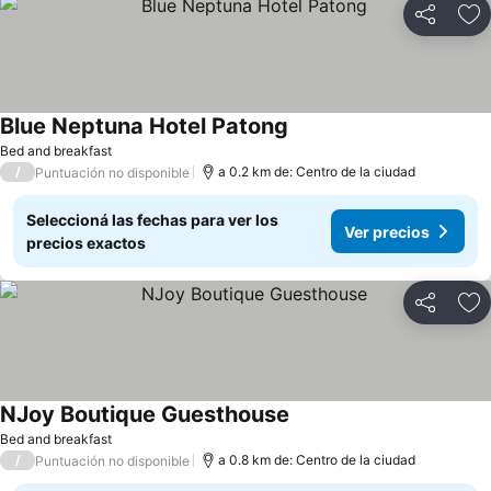
Compartir
Añ
Blue Neptuna Hotel Patong
Bed and breakfast
/
a 0.2 km de: Centro de la ciudad
Puntuación no disponible
Seleccioná las fechas para ver los
Ver precios
precios exactos
Compartir
Añ
NJoy Boutique Guesthouse
Bed and breakfast
/
a 0.8 km de: Centro de la ciudad
Puntuación no disponible