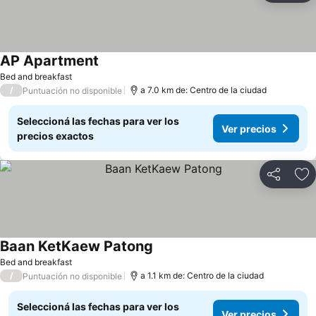
AP Apartment
Bed and breakfast
/
a 7.0 km de: Centro de la ciudad
Puntuación no disponible
Seleccioná las fechas para ver los
Ver precios
precios exactos
Compartir
Añ
Baan KetKaew Patong
Bed and breakfast
/
a 1.1 km de: Centro de la ciudad
Puntuación no disponible
Seleccioná las fechas para ver los
Ver precios