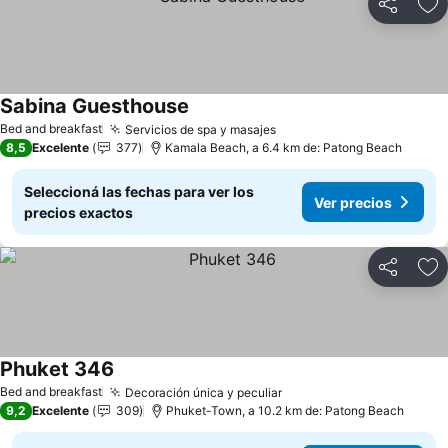
Compartir
Añ
Sabina Guesthouse
Bed and breakfast
Servicios de spa y masajes
8,5
Excelente
377
Kamala Beach, a 6.4 km de: Patong Beach
Seleccioná las fechas para ver los
Ver precios
precios exactos
Compartir
Añ
Phuket 346
Bed and breakfast
Decoración única y peculiar
9,2
Excelente
309
Phuket-Town, a 10.2 km de: Patong Beach