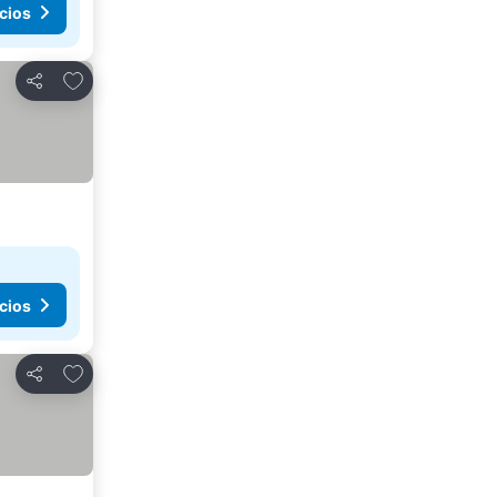
cios
Añadir a favoritos
Compartir
cios
Añadir a favoritos
Compartir