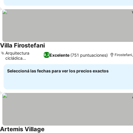
Villa Firostefani
Arquitectura
Excelente
(751 puntuaciones)
9,2
Firostefani
cicládica
tradicional
Seleccioná las fechas para ver los precios exactos
Artemis Village