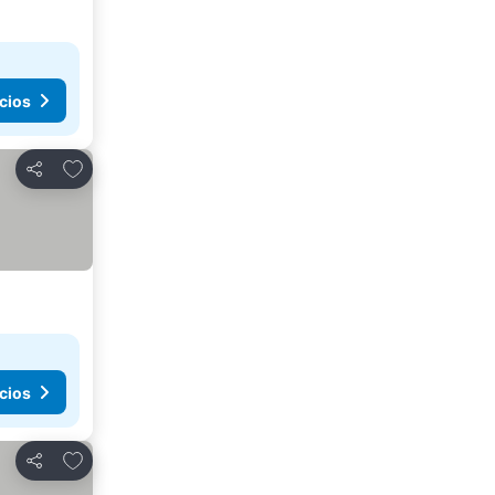
cios
Añadir a favoritos
Compartir
cios
Añadir a favoritos
Compartir