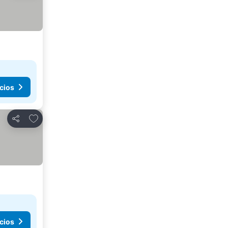
cios
Añadir a favoritos
Compartir
cios