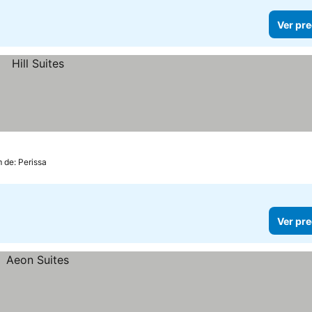
Ver pre
m de: Perissa
Ver pre