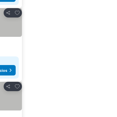
Añadir a favoritos
Compartir
cios
Añadir a favoritos
Compartir