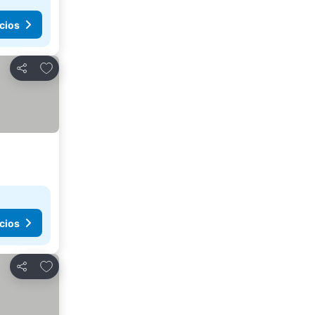
cios
Añadir a favoritos
Compartir
cios
Añadir a favoritos
Compartir