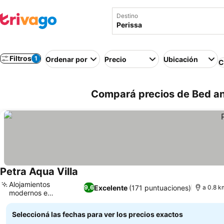
Destino
Filtros
1
Ordenar por
Precio
Ubicación
C
Compará precios de Bed and
Petra Aqua Villa
Alojamientos
Excelente
(171 puntuaciones)
9,6
a 0.8 k
modernos e
insonorizados
Seleccioná las fechas para ver los precios exactos