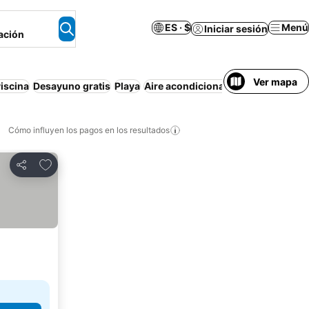
ES · $
Menú
Iniciar sesión
ación
Ver mapa
iscina
Desayuno gratis
Playa
Aire acondicionado
Departamento
Cómo influyen los pagos en los resultados
Añadir a favoritos
Compartir