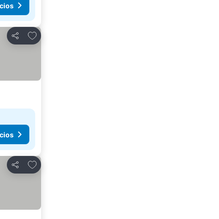
cios
Añadir a favoritos
Compartir
cios
Añadir a favoritos
Compartir