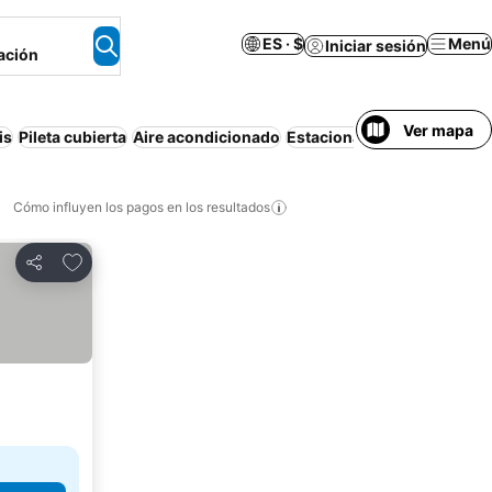
ES · $
Menú
Iniciar sesión
ación
Ver mapa
is
Pileta cubierta
Aire acondicionado
Estacionamiento
Bañera d
Cómo influyen los pagos en los resultados
Añadir a favoritos
Compartir