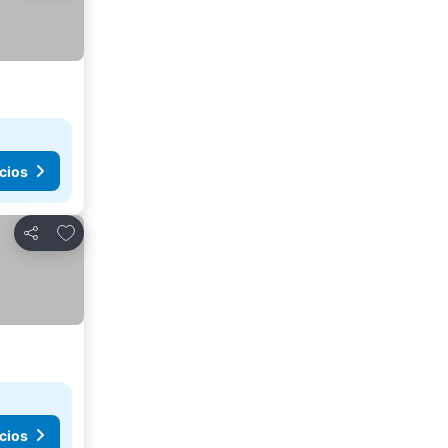
cios
Añadir a favoritos
Compartir
cios