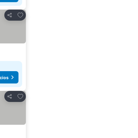
Añadir a favoritos
Compartir
cios
Añadir a favoritos
Compartir