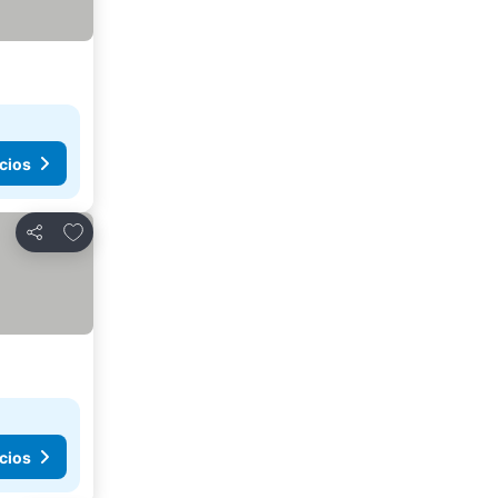
cios
Añadir a favoritos
Compartir
cios