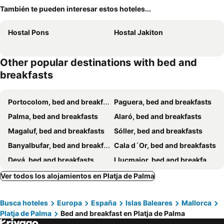
También te pueden interesar estos hoteles...
Hostal Pons
Hostal Jakiton
Other popular destinations with bed and
breakfasts
Portocolom, bed and breakfasts
Paguera, bed and breakfasts
Palma, bed and breakfasts
Alaró, bed and breakfasts
Magaluf, bed and breakfasts
Sóller, bed and breakfasts
Banyalbufar, bed and breakfasts
Cala d´Or, bed and breakfasts
Deyá, bed and breakfasts
Llucmajor, bed and breakfasts
Cala Santanyi, bed and breakfasts
Valldemossa, bed and breakfasts
Ver todos los alojamientos en Platja de Palma
Ses Salines, bed and breakfasts
Costitx, bed and breakfasts
Busca hoteles
Europa
España
Islas Baleares
Mallorca
Manacor, bed and breakfasts
Cala Murada, bed and breakfasts
Platja de Palma
Bed and breakfast en Platja de Palma
Porreres, bed and breakfasts
Santa Maria del Camí, bed and breakfasts