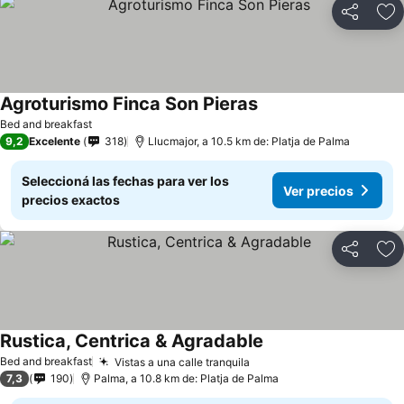
Compartir
Añ
Agroturismo Finca Son Pieras
Bed and breakfast
9,2
Excelente
318
Llucmajor, a 10.5 km de: Platja de Palma
Seleccioná las fechas para ver los
Ver precios
precios exactos
Compartir
Añ
Rustica, Centrica & Agradable
Bed and breakfast
Vistas a una calle tranquila
7,3
190
Palma, a 10.8 km de: Platja de Palma