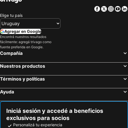
Campos, bed and breakfasts
Petra, bed and breakfasts
Facebook
Twitter
Insta
Yo
Llubí, bed and breakfasts
Calvia, bed and breakfasts
Elige tu país
Santanyí, bed and breakfasts
Campanet, bed and breakfasts
Felanitx, bed and breakfasts
Sencelles, bed and breakfasts
Agregar en Google
Encontrá nuestros resultados
Santa Margarita, bed and breakfasts
Pollensa, bed and breakfasts
fácilmente: agregá trivago como
Can Picafort, bed and breakfasts
Sa Pobla, bed and breakfasts
fuente preferida en Google.
Compañía
Nuestros productos
Términos y políticas
Ayuda
Iniciá sesión y accedé a beneficios
exclusivos para socios
Personalizá tu experiencia