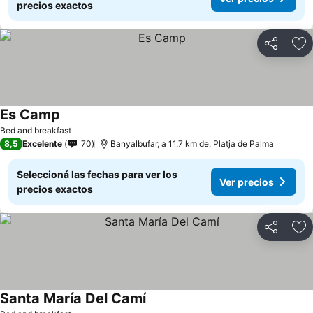
precios exactos
Compartir
Añ
Es Camp
Bed and breakfast
8,5
Excelente
70
Banyalbufar, a 11.7 km de: Platja de Palma
Seleccioná las fechas para ver los
Ver precios
precios exactos
Compartir
Añ
Santa María Del Camí