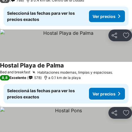
6,1
788
a 0.4 km de: Centro de la ciudad
Seleccioná las fechas para ver los
Ver precios
precios exactos
Compartir
Añ
Hostal Playa de Palma
Bed and breakfast
Habitaciones modernas, limpias y espaciosas.
8,8
Excelente
578
a 0.1 km de la playa
Seleccioná las fechas para ver los
Ver precios
precios exactos
Compartir
Añ