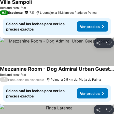
Villa Sampoli
Bed and breakfast
9,1
Excelente
72
Llucmajor, a 15.6 km de: Platja de Palma
Seleccioná las fechas para ver los
Ver precios
precios exactos
Compartir
Añ
Mezzanine Room - Dog Admiral Urban Guest House
Bed and breakfast
/
Palma, a 9.5 km de: Platja de Palma
Puntuación no disponible
Seleccioná las fechas para ver los
Ver precios
precios exactos
Compartir
Añ