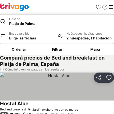
Favoritos
Iniciar 
Me
Destino
Platja de Palma
Entrada/salida
Huéspedes, habitaciones
Elige las fechas
2 huéspedes, 1 habitación
Ordenar
Filtrar
Mapa
Compará precios de Bed and breakfast en
Platja de Palma, España
Cómo influyen los pagos en los resultados
Compartir
Añ
Hostal Alce
Bed and breakfast
Jardín exuberante con palmeras