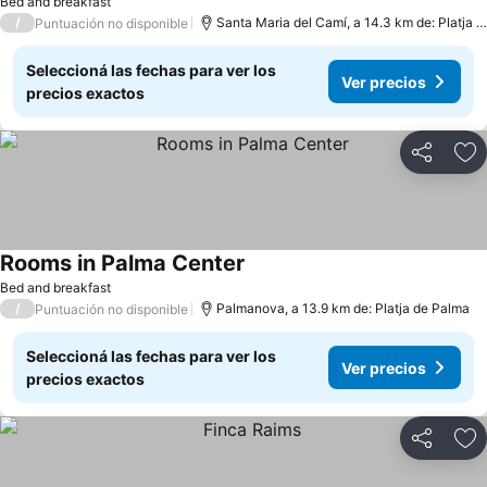
Bed and breakfast
/
Santa Maria del Camí, a 14.3 km de: Platja de Palma
Puntuación no disponible
Seleccioná las fechas para ver los
Ver precios
precios exactos
Compartir
Añ
Rooms in Palma Center
Bed and breakfast
/
Palmanova, a 13.9 km de: Platja de Palma
Puntuación no disponible
Seleccioná las fechas para ver los
Ver precios
precios exactos
Compartir
Añ