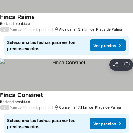
Finca Raims
Bed and breakfast
/
Algaida, a 13.9 km de: Platja de Palma
Puntuación no disponible
Seleccioná las fechas para ver los
Ver precios
precios exactos
Compartir
Añ
Finca Consinet
Bed and breakfast
/
Consell, a 17.1 km de: Platja de Palma
Puntuación no disponible
Seleccioná las fechas para ver los
Ver precios
precios exactos