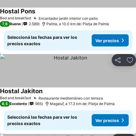
Hostal Pons
Bed and breakfast
Encantador jardín interior con patio
7,8
Bueno
2.589
Palma, a 10.0 km de: Platja de Palma
Seleccioná las fechas para ver los
Ver precios
precios exactos
Compartir
Añ
Hostal Jakiton
Bed and breakfast
Restaurante mediterráneo con terraza
8,5
Excelente
965
Magaluf, a 17.3 km de: Platja de Palma
Seleccioná las fechas para ver los
Ver precios
precios exactos