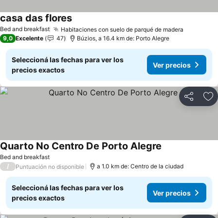
casa das flores
Bed and breakfast
Habitaciones con suelo de parqué de madera
9,0
Excelente
47
Búzios, a 16.4 km de: Porto Alegre
Seleccioná las fechas para ver los
Ver precios
precios exactos
Compartir
Añ
Quarto No Centro De Porto Alegre
Bed and breakfast
/
a 1.0 km de: Centro de la ciudad
Puntuación no disponible
Seleccioná las fechas para ver los
Ver precios
precios exactos