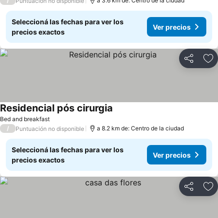
/
a 3.6 km de: Centro de la ciudad
Puntuación no disponible
Seleccioná las fechas para ver los
Ver precios
precios exactos
Compartir
Añ
Residencial pós cirurgia
Bed and breakfast
/
a 8.2 km de: Centro de la ciudad
Puntuación no disponible
Seleccioná las fechas para ver los
Ver precios
precios exactos
Compartir
Añ