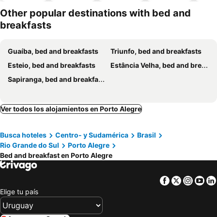
aceptan
mascotas
Other popular destinations with bed and
breakfasts
Guaíba, bed and breakfasts
Triunfo, bed and breakfasts
Esteio, bed and breakfasts
Estância Velha, bed and breakfasts
Sapiranga, bed and breakfasts
Ver todos los alojamientos en Porto Alegre
Busca hoteles
Centro- y Sudamérica
Brasil
Rio Grande do Sul
Porto Alegre
Bed and breakfast en Porto Alegre
Facebook
Twitter
Insta
Yo
Elige tu país