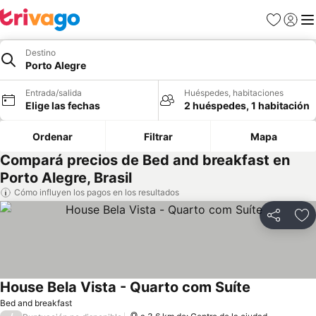
Favoritos
Iniciar 
Me
Destino
Porto Alegre
Entrada/salida
Huéspedes, habitaciones
Elige las fechas
2 huéspedes, 1 habitación
Ordenar
Filtrar
Mapa
Compará precios de Bed and breakfast en
Porto Alegre, Brasil
Cómo influyen los pagos en los resultados
Compartir
Añ
House Bela Vista - Quarto com Suíte
Bed and breakfast