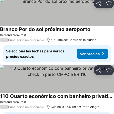
Compartir
Añ
Branco Por do sol próximo aeroporto
Bed and breakfast
/
a 7.0 km de: Centro de la ciudad
Puntuación no disponible
Seleccioná las fechas para ver los
Ver precios
precios exactos
Compartir
Añ
110 Quarto econômico com banheiro privativo Self check in perto CMPC e BR 116
Bed and breakfast
/
Guaíba, a 15.5 km de: Porto Alegre
Puntuación no disponible