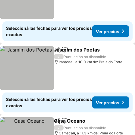
Seleccioná las fechas para ver los precios
Ver precios
exactos
Jasmim dos Poetas
Compartir
Añadir a favoritos
Ver pr
/
Puntuación no disponible
Imbassai, a 10.0 km de: Praia do Forte
Seleccioná las fechas para ver los precios
Ver precios
exactos
Casa Oceano
Compartir
Añadir a favoritos
Ver precios
/
Puntuación no disponible
Camaçari, a 11.3 km de: Praia do Forte