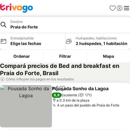
Favoritos
Iniciar 
Me
Destino
Praia do Forte
Entrada/salida
Huéspedes, habitaciones
Elige las fechas
2 huéspedes, 1 habitación
Ordenar
Filtrar
Mapa
Compará precios de Bed and breakfast en
Praia do Forte, Brasil
Cómo influyen los pagos en los resultados
Pousada Sonho da Lagoa
Compartir
Añadir a favoritos
V
8,9
Excelente
171
a 0.3 km de la playa
A un paso del pueblo de Praia do Forte
Ver 