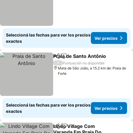
Seleccioná las fechas para ver los precios
Ver precios
exactos
Praia de Santo Antônio
Compartir
Añadir a favoritos
Ver
/
Puntuación no disponible
Mata de São João, a 15.2 km de: Praia do
Forte
Seleccioná las fechas para ver los precios
Ver precios
exactos
Lindo Village Com
Compartir
Añadir a favoritos
Varanda Em Praia Do