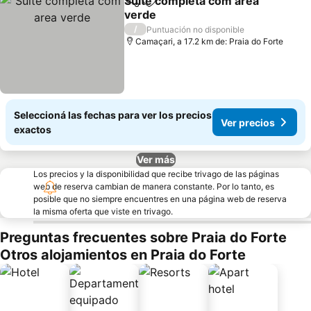
Suite completa com area
Compartir
Añadir a favoritos
verde
Ver precios
/
Puntuación no disponible
Camaçari, a 17.2 km de: Praia do Forte
Seleccioná las fechas para ver los precios
Ver precios
exactos
Ver más
Los precios y la disponibilidad que recibe trivago de las páginas
web de reserva cambian de manera constante. Por lo tanto, es
posible que no siempre encuentres en una página web de reserva
la misma oferta que viste en trivago.
Preguntas frecuentes sobre Praia do Forte
Otros alojamientos en Praia do Forte