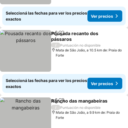
Seleccioná las fechas para ver los precios
Ver precios
exactos
Pousada recanto dos
Compartir
Añadir a favoritos
pássaros
Ver precios
/
Puntuación no disponible
Mata de São João, a 10.5 km de: Praia do
Forte
Seleccioná las fechas para ver los precios
Ver precios
exactos
Rancho das mangabeiras
Compartir
Añadir a favoritos
V
/
Puntuación no disponible
Mata de São João, a 9.9 km de: Praia do
Forte