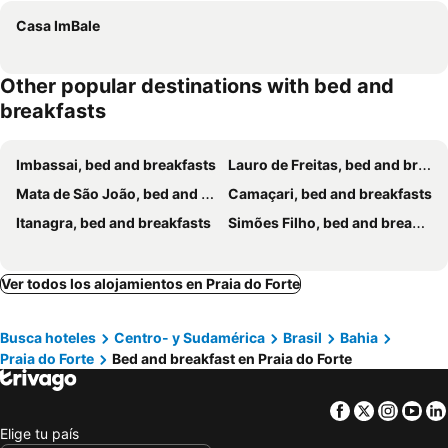
Casa ImBale
Other popular destinations with bed and
breakfasts
Imbassai, bed and breakfasts
Lauro de Freitas, bed and breakfasts
Mata de São João, bed and breakfasts
Camaçari, bed and breakfasts
Itanagra, bed and breakfasts
Simões Filho, bed and breakfasts
Ver todos los alojamientos en Praia do Forte
Busca hoteles
Centro- y Sudamérica
Brasil
Bahia
Praia do Forte
Bed and breakfast en Praia do Forte
Facebook
Twitter
Insta
Yo
Elige tu país