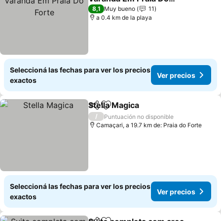
Forte
Ver precios
8,1
Muy bueno
11
a 0.4 km de la playa
Seleccioná las fechas para ver los precios
Ver precios
exactos
Stella Magica
Compartir
Añadir a favoritos
Ver precios
/
Puntuación no disponible
Camaçari, a 19.7 km de: Praia do Forte
Seleccioná las fechas para ver los precios
Ver precios
exactos