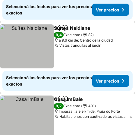
Seleccioná las fechas para ver los precios
Ver precios
exactos
Suítes Naldiane
Compartir
Añadir a favoritos
Ver precio
9,4
Excelente
82
a 9.6 km de: Centro de la ciudad
Vistas tranquilas al jardín
Ver precios
Seleccioná las fechas para ver los precios
Ver precios
exactos
Casa ImBale
Compartir
Añadir a favoritos
Ver precios
9,2
Excelente
491
Imbassai, a 9.9 km de: Praia do Forte
Habitaciones con cautivadoras vistas al mar