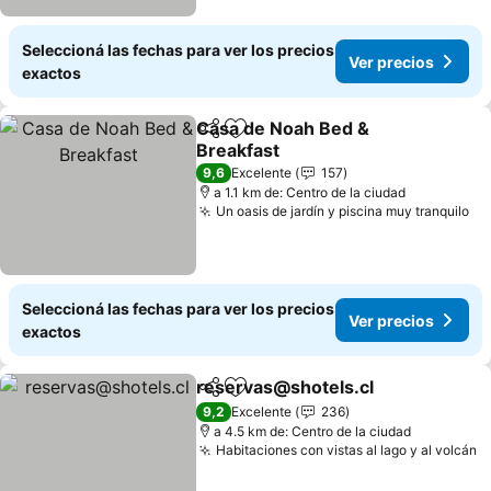
Seleccioná las fechas para ver los precios
Ver precios
exactos
Casa de Noah Bed &
Compartir
Añadir a favoritos
Breakfast
Ver precios
9,6
Excelente
157
a 1.1 km de: Centro de la ciudad
Un oasis de jardín y piscina muy tranquilo
Ve
Seleccioná las fechas para ver los precios
Ver precios
exactos
reservas@shotels.cl
Compartir
Añadir a favoritos
Ver p
9,2
Excelente
236
a 4.5 km de: Centro de la ciudad
Habitaciones con vistas al lago y al volcán
V