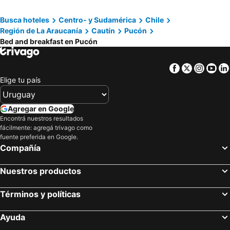
Busca hoteles
Centro- y Sudamérica
Chile
Región de La Araucanía
Cautín
Pucón
Bed and breakfast en Pucón
Facebook
Twitter
Insta
Yo
Elige tu país
Agregar en Google
Encontrá nuestros resultados
fácilmente: agregá trivago como
fuente preferida en Google.
Compañía
Nuestros productos
Términos y políticas
Ayuda