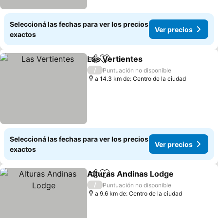
Seleccioná las fechas para ver los precios
Ver precios
exactos
Las Vertientes
Compartir
Añadir a favoritos
Ver precios
/
Puntuación no disponible
a 14.3 km de: Centro de la ciudad
Seleccioná las fechas para ver los precios
Ver precios
exactos
Alturas Andinas Lodge
Compartir
Añadir a favoritos
Ver
/
Puntuación no disponible
a 9.6 km de: Centro de la ciudad