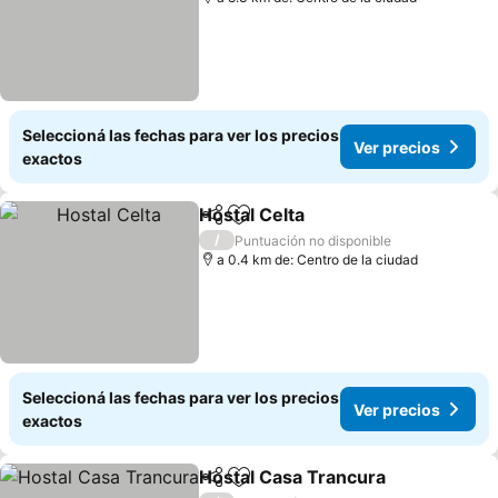
Seleccioná las fechas para ver los precios
Ver precios
exactos
Hostal Celta
Compartir
Añadir a favoritos
Ver precios
/
Puntuación no disponible
a 0.4 km de: Centro de la ciudad
Seleccioná las fechas para ver los precios
Ver precios
exactos
Hostal Casa Trancura
Compartir
Añadir a favoritos
Ver 