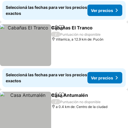
Seleccioná las fechas para ver los precios
Ver precios
exactos
Cabañas El Tranco
Compartir
Añadir a favoritos
Ver pre
/
Puntuación no disponible
Villarrica, a 12.9 km de: Pucón
Seleccioná las fechas para ver los precios
Ver precios
exactos
Casa Antumalén
Compartir
Añadir a favoritos
Ver preci
/
Puntuación no disponible
a 0.4 km de: Centro de la ciudad