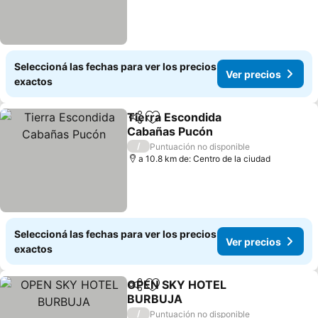
Seleccioná las fechas para ver los precios
Ver precios
exactos
Tierra Escondida
Compartir
Añadir a favoritos
Cabañas Pucón
Ver precios
/
Puntuación no disponible
a 10.8 km de: Centro de la ciudad
Seleccioná las fechas para ver los precios
Ver precios
exactos
OPEN SKY HOTEL
Compartir
Añadir a favoritos
BURBUJA
Ver precios
/
Puntuación no disponible