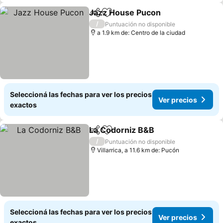
Jazz House Pucon
Compartir
Añadir a favoritos
Ver pre
/
Puntuación no disponible
a 1.9 km de: Centro de la ciudad
Seleccioná las fechas para ver los precios
Ver precios
exactos
La Codorniz B&B
Compartir
Añadir a favoritos
Ver preci
/
Puntuación no disponible
Villarrica, a 11.6 km de: Pucón
Seleccioná las fechas para ver los precios
Ver precios
exactos