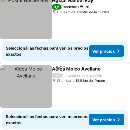
Hostal Nahuel Ray
Compartir
Añadir a favoritos
Ver prec
9,6
Excelente
20
a 3.8 km de: Centro de la ciudad
Seleccioná las fechas para ver los precios
Ver precios
exactos
Aldea Molco Avellano
Compartir
Añadir a favoritos
Ver 
/
Puntuación no disponible
Villarrica, a 12.5 km de: Pucón
Seleccioná las fechas para ver los precios
Ver precios
exactos