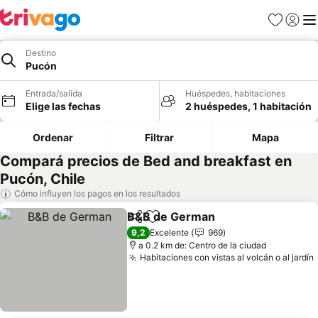
Favoritos
Iniciar 
Me
Destino
Pucón
Entrada/salida
Huéspedes, habitaciones
Elige las fechas
2 huéspedes, 1 habitación
Ordenar
Filtrar
Mapa
Compará precios de Bed and breakfast en
Pucón, Chile
Cómo influyen los pagos en los resultados
B&B de German
Compartir
Añadir a favoritos
Ver precio
9,2
Excelente
969
a 0.2 km de: Centro de la ciudad
Habitaciones con vistas al volcán o al jardín