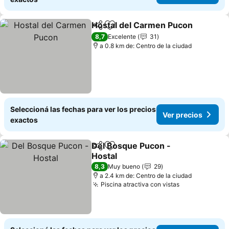
Hostal del Carmen Pucon
Compartir
Añadir a favoritos
8,7
Excelente
31
a 0.8 km de: Centro de la ciudad
Seleccioná las fechas para ver los precios
Ver precios
exactos
Del Bosque Pucon -
Compartir
Añadir a favoritos
Hostal
Ver precios
8,3
Muy bueno
29
a 2.4 km de: Centro de la ciudad
Piscina atractiva con vistas
Ver precios