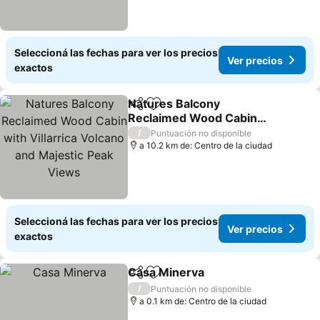
Seleccioná las fechas para ver los precios
Ver precios
exactos
Natures Balcony
Compartir
Añadir a favoritos
Reclaimed Wood Cabin
with Villarrica Volcano
Ver precios
/
Puntuación no disponible
and Majestic Peak Views
a 10.2 km de: Centro de la ciudad
Seleccioná las fechas para ver los precios
Ver precios
exactos
Casa Minerva
Compartir
Añadir a favoritos
Ver precios
/
Puntuación no disponible
a 0.1 km de: Centro de la ciudad