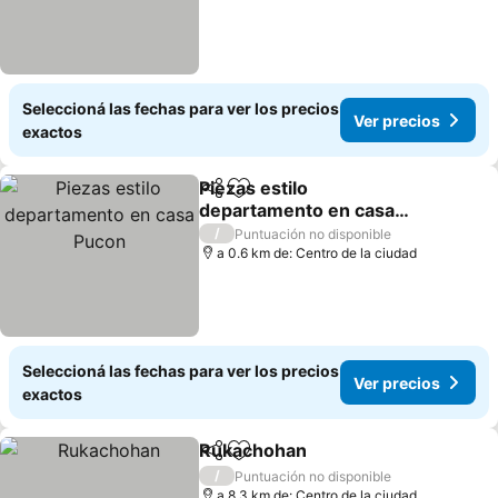
Seleccioná las fechas para ver los precios
Ver precios
exactos
Piezas estilo
Compartir
Añadir a favoritos
departamento en casa
Pucon
Ver precios
/
Puntuación no disponible
a 0.6 km de: Centro de la ciudad
Seleccioná las fechas para ver los precios
Ver precios
exactos
Rukachohan
Compartir
Añadir a favoritos
Ver precios
/
Puntuación no disponible
a 8.3 km de: Centro de la ciudad