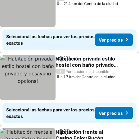
a 21.4 km de: Centro de la ciudad
Seleccioná las fechas para ver los precios
Ver precios
exactos
Habitación privada estilo
Compartir
Añadir a favoritos
hostel con baño privado y
desayuno opcional
Ver precios
/
Puntuación no disponible
a 1.7 km de: Centro de la ciudad
Seleccioná las fechas para ver los precios
Ver precios
exactos
Habitación frente al
Compartir
Añadir a favoritos
Casino Enjoy Pucón