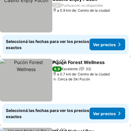
Ver precios
/
Puntuación no disponible
a 0.9 km de: Centro de la ciudad
Seleccioná las fechas para ver los precios
Ver precios
exactos
Pucón Forest Wellness
Compartir
Añadir a favoritos
Ver
8,9
Excelente
32
a 0.7 km de: Centro de la ciudad
Cerca de Ski Pucón
Ver precios
Seleccioná las fechas para ver los precios
Ver precios
exactos