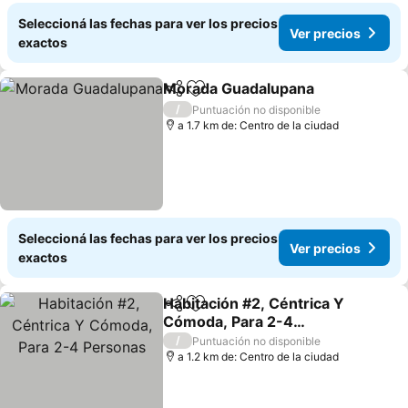
Seleccioná las fechas para ver los precios
Ver precios
exactos
Morada Guadalupana
Compartir
Añadir a favoritos
Ver p
/
Puntuación no disponible
a 1.7 km de: Centro de la ciudad
Seleccioná las fechas para ver los precios
Ver precios
exactos
Habitación #2, Céntrica Y
Compartir
Añadir a favoritos
Cómoda, Para 2-4
Personas
Ver precios
/
Puntuación no disponible
a 1.2 km de: Centro de la ciudad