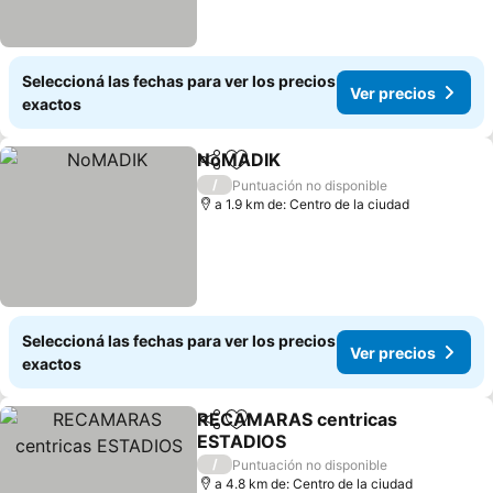
Seleccioná las fechas para ver los precios
Ver precios
exactos
NoMADIK
Compartir
Añadir a favoritos
Ver precios
/
Puntuación no disponible
a 1.9 km de: Centro de la ciudad
Seleccioná las fechas para ver los precios
Ver precios
exactos
RECAMARAS centricas
Compartir
Añadir a favoritos
ESTADIOS
Ver precios
/
Puntuación no disponible
a 4.8 km de: Centro de la ciudad