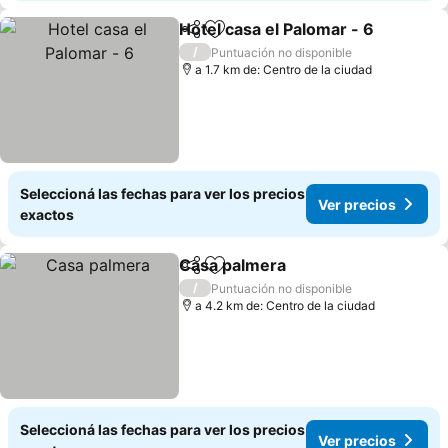
Hotel casa el Palomar - 6
Compartir
Añadir a favoritos
V
/
Puntuación no disponible
a 1.7 km de: Centro de la ciudad
Seleccioná las fechas para ver los precios
Ver precios
exactos
Casa palmera
Compartir
Añadir a favoritos
Ver precios
/
Puntuación no disponible
a 4.2 km de: Centro de la ciudad
Seleccioná las fechas para ver los precios
Ver precios