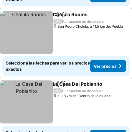
Cholula Rooms
Compartir
Añadir a favoritos
Ver precios
/
Puntuación no disponible
San Pedro Cholula, a 11.5 km de: Puebla
Seleccioná las fechas para ver los precios
Ver precios
exactos
La Casa Del Poblanito
Compartir
Añadir a favoritos
Ver 
/
Puntuación no disponible
a 3.8 km de: Centro de la ciudad