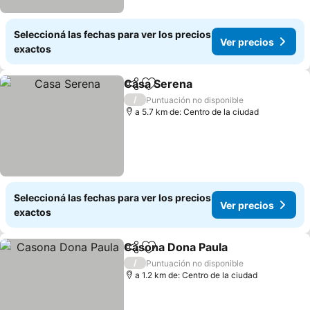
Seleccioná las fechas para ver los precios
Ver precios
exactos
Casa Serena
Compartir
Añadir a favoritos
Ver precios
/
Puntuación no disponible
a 5.7 km de: Centro de la ciudad
Seleccioná las fechas para ver los precios
Ver precios
exactos
Casona Dona Paula
Compartir
Añadir a favoritos
Ver pre
/
Puntuación no disponible
a 1.2 km de: Centro de la ciudad