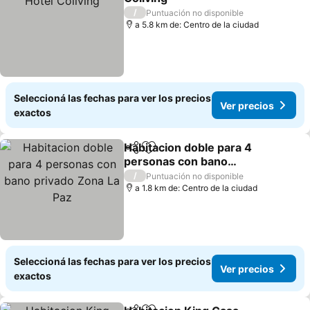
Ver precios
/
Puntuación no disponible
a 5.8 km de: Centro de la ciudad
Seleccioná las fechas para ver los precios
Ver precios
exactos
Habitacion doble para 4
Compartir
Añadir a favoritos
personas con bano
privado Zona La Paz
Ver precios
/
Puntuación no disponible
a 1.8 km de: Centro de la ciudad
Seleccioná las fechas para ver los precios
Ver precios
exactos