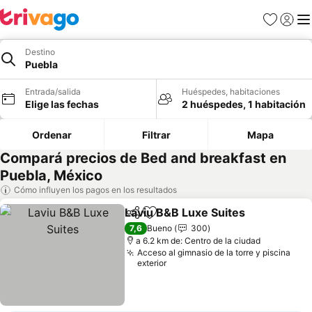
Favoritos
Iniciar 
Me
Destino
Puebla
Entrada/salida
Huéspedes, habitaciones
Elige las fechas
2 huéspedes, 1 habitación
Ordenar
Filtrar
Mapa
Compará precios de Bed and breakfast en
Puebla, México
Cómo influyen los pagos en los resultados
Laviu B&B Luxe Suites
Compartir
Añadir a favoritos
Ver 
7,6
Bueno
300
a 6.2 km de: Centro de la ciudad
Acceso al gimnasio de la torre y piscina
exterior