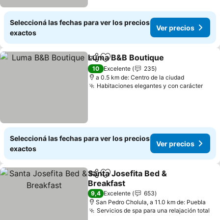
Seleccioná las fechas para ver los precios
Ver precios
exactos
Luma B&B Boutique
Compartir
Añadir a favoritos
Ver pr
10
Excelente
235
a 0.5 km de: Centro de la ciudad
Habitaciones elegantes y con carácter
Ver 
Seleccioná las fechas para ver los precios
Ver precios
exactos
Santa Josefita Bed &
Compartir
Añadir a favoritos
Breakfast
Ver precios
9,4
Excelente
653
San Pedro Cholula, a 11.0 km de: Puebla
Servicios de spa para una relajación total
Ve