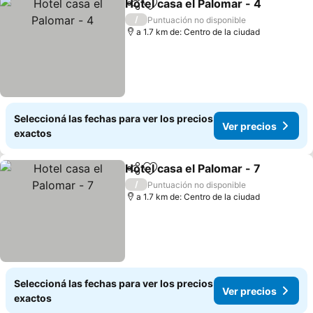
Hotel casa el Palomar - 4
Compartir
Añadir a favoritos
V
/
Puntuación no disponible
a 1.7 km de: Centro de la ciudad
Seleccioná las fechas para ver los precios
Ver precios
exactos
Hotel casa el Palomar - 7
Compartir
Añadir a favoritos
V
/
Puntuación no disponible
a 1.7 km de: Centro de la ciudad
Seleccioná las fechas para ver los precios
Ver precios
exactos