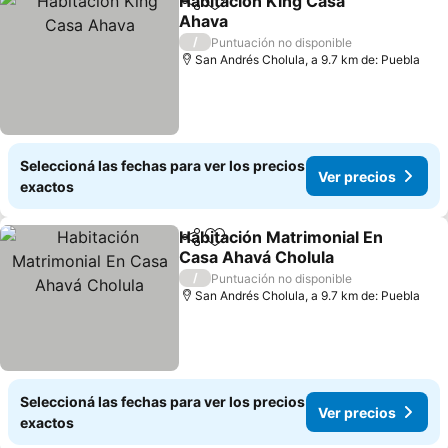
Habitacion King Casa
Compartir
Añadir a favoritos
Ahava
Ver precios
/
Puntuación no disponible
San Andrés Cholula, a 9.7 km de: Puebla
Seleccioná las fechas para ver los precios
Ver precios
exactos
Habitación Matrimonial En
Compartir
Añadir a favoritos
Casa Ahavá Cholula
Ver precios
/
Puntuación no disponible
San Andrés Cholula, a 9.7 km de: Puebla
Seleccioná las fechas para ver los precios
Ver precios
exactos