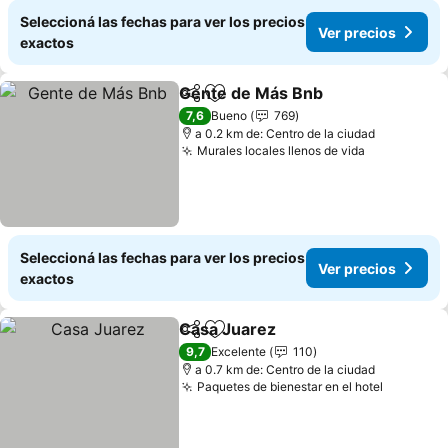
Seleccioná las fechas para ver los precios
Ver precios
exactos
Gente de Más Bnb
Compartir
Añadir a favoritos
Ver pre
7,6
Bueno
769
a 0.2 km de: Centro de la ciudad
Murales locales llenos de vida
Ver precio
Seleccioná las fechas para ver los precios
Ver precios
exactos
Casa Juarez
Compartir
Añadir a favoritos
Ver precios
9,7
Excelente
110
a 0.7 km de: Centro de la ciudad
Paquetes de bienestar en el hotel
Ver prec