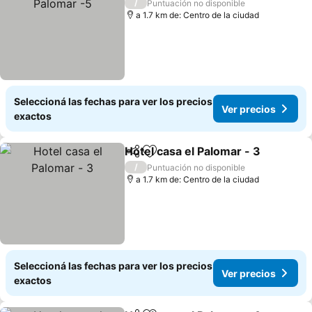
/
Puntuación no disponible
a 1.7 km de: Centro de la ciudad
Seleccioná las fechas para ver los precios
Ver precios
exactos
Hotel casa el Palomar - 3
Compartir
Añadir a favoritos
V
/
Puntuación no disponible
a 1.7 km de: Centro de la ciudad
Seleccioná las fechas para ver los precios
Ver precios
exactos