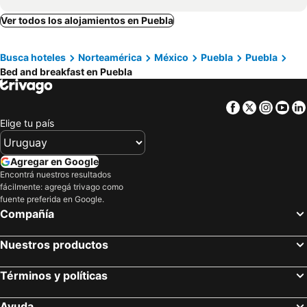
Ver todos los alojamientos en Puebla
Busca hoteles
Norteamérica
México
Puebla
Puebla
Bed and breakfast en Puebla
Facebook
Twitter
Insta
Yo
Elige tu país
Agregar en Google
Encontrá nuestros resultados
fácilmente: agregá trivago como
fuente preferida en Google.
Compañía
Nuestros productos
Términos y políticas
Ayuda