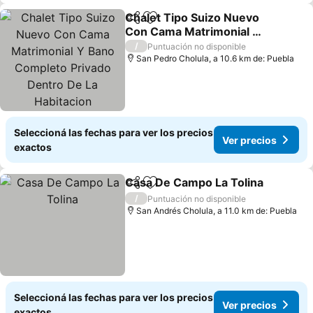
Chalet Tipo Suizo Nuevo
Compartir
Añadir a favoritos
Con Cama Matrimonial Y
Bano Completo Privado
Ver precios
/
Puntuación no disponible
Dentro De La Habitacion
San Pedro Cholula, a 10.6 km de: Puebla
Seleccioná las fechas para ver los precios
Ver precios
exactos
Casa De Campo La Tolina
Compartir
Añadir a favoritos
/
Puntuación no disponible
San Andrés Cholula, a 11.0 km de: Puebla
Seleccioná las fechas para ver los precios
Ver precios
exactos