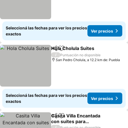
Seleccioná las fechas para ver los precios
Ver precios
exactos
Hola Cholula Suites
Compartir
Añadir a favoritos
Ver pre
/
Puntuación no disponible
San Pedro Cholula, a 12.2 km de: Puebla
Seleccioná las fechas para ver los precios
Ver precios
exactos
Casita Villa Encantada
Compartir
Añadir a favoritos
con suites para
huespedes
Ver precios
/
Puntuación no disponible