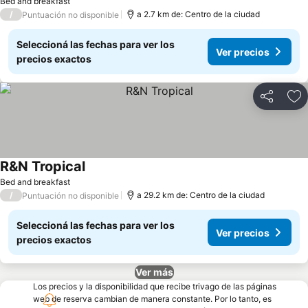
Bed and breakfast
/
a 2.7 km de: Centro de la ciudad
Puntuación no disponible
Seleccioná las fechas para ver los
Ver precios
precios exactos
Compartir
Añ
R&N Tropical
Bed and breakfast
/
a 29.2 km de: Centro de la ciudad
Puntuación no disponible
Seleccioná las fechas para ver los
Ver precios
precios exactos
Ver más
Los precios y la disponibilidad que recibe trivago de las páginas
web de reserva cambian de manera constante. Por lo tanto, es