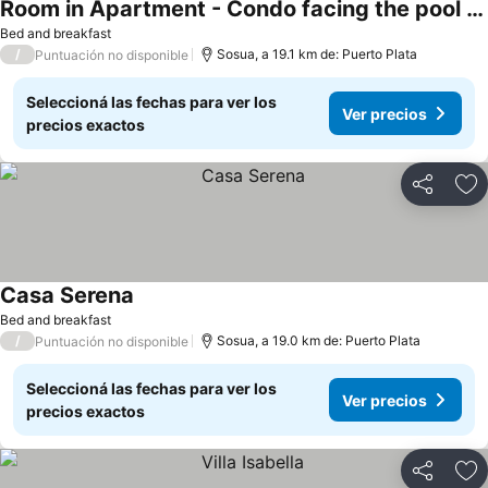
Room in Apartment - Condo facing the pool in the heart of Sosua
Bed and breakfast
/
Sosua, a 19.1 km de: Puerto Plata
Puntuación no disponible
Seleccioná las fechas para ver los
Ver precios
precios exactos
Compartir
Añ
Casa Serena
Bed and breakfast
/
Sosua, a 19.0 km de: Puerto Plata
Puntuación no disponible
Seleccioná las fechas para ver los
Ver precios
precios exactos
Compartir
Añ