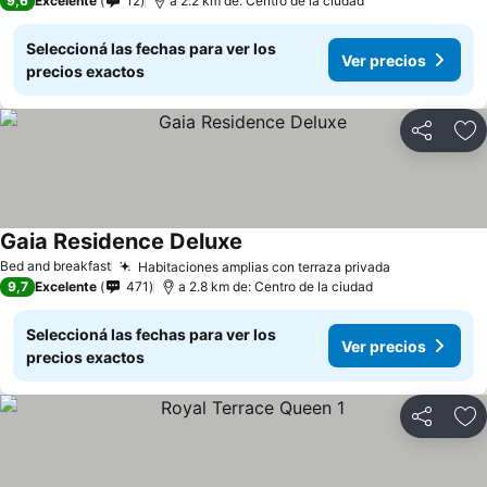
9,6
Excelente
12
a 2.2 km de: Centro de la ciudad
Seleccioná las fechas para ver los
Ver precios
precios exactos
Compartir
Añ
Gaia Residence Deluxe
Bed and breakfast
Habitaciones amplias con terraza privada
9,7
Excelente
471
a 2.8 km de: Centro de la ciudad
Seleccioná las fechas para ver los
Ver precios
precios exactos
Compartir
Añ