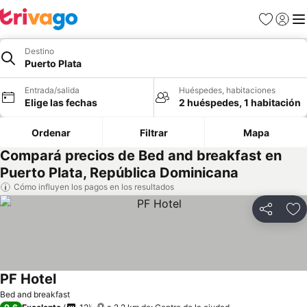
Favoritos
Iniciar 
Me
Destino
Puerto Plata
Entrada/salida
Huéspedes, habitaciones
Elige las fechas
2 huéspedes, 1 habitación
Ordenar
Filtrar
Mapa
Compará precios de Bed and breakfast en
Puerto Plata, República Dominicana
Cómo influyen los pagos en los resultados
Compartir
Añ
PF Hotel
Bed and breakfast