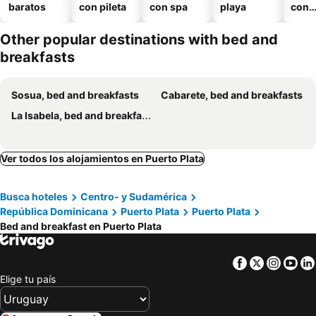
baratos
con pileta
con spa
playa
con
esta
mien
Other popular destinations with bed and
breakfasts
Sosua, bed and breakfasts
Cabarete, bed and breakfasts
La Isabela, bed and breakfasts
Ver todos los alojamientos en Puerto Plata
Busca hoteles
Centro- y Sudamérica
República Dominicana
Puerto Plata
Puerto Plata
Bed and breakfast en Puerto Plata
Facebook
Twitter
Insta
Yo
Elige tu país