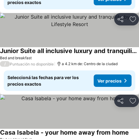
precios exactos
Compartir
Añ
Junior Suite all inclusive luxury and tranquility by Lifestyle Resort
Bed and breakfast
/
a 4.2 km de: Centro de la ciudad
Puntuación no disponible
Seleccioná las fechas para ver los
Ver precios
precios exactos
Compartir
Añ
Casa Isabela - your home away from home