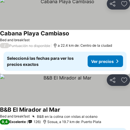
Compartir
Añ
Cabana Playa Cambiaso
Bed and breakfast
/
a 22.4 km de: Centro de la ciudad
Puntuación no disponible
Seleccioná las fechas para ver los
Ver precios
precios exactos
Compartir
Añ
B&B El Mirador al Mar
Bed and breakfast
B&B en la colina con vistas al océano
9,4
Excelente
126
Sosua, a 19.7 km de: Puerto Plata