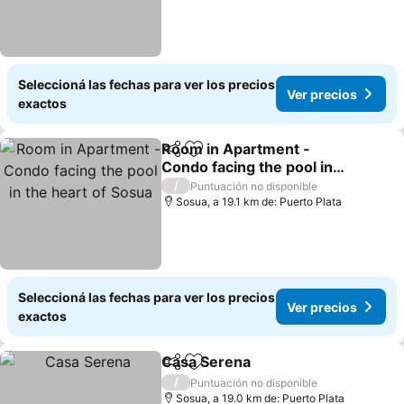
Seleccioná las fechas para ver los precios
Ver precios
exactos
Room in Apartment -
Compartir
Añadir a favoritos
Condo facing the pool in
the heart of Sosua
/
Puntuación no disponible
Sosua, a 19.1 km de: Puerto Plata
Seleccioná las fechas para ver los precios
Ver precios
exactos
Casa Serena
Compartir
Añadir a favoritos
/
Puntuación no disponible
Sosua, a 19.0 km de: Puerto Plata