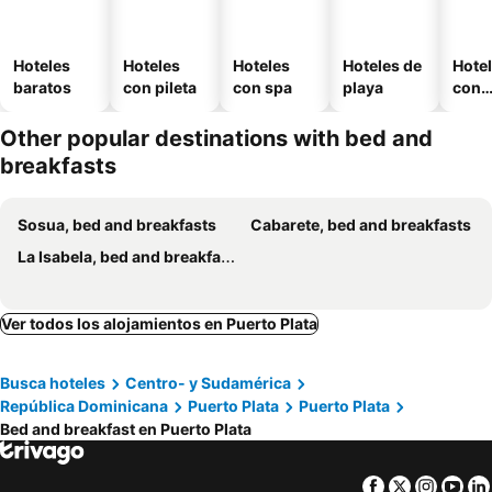
Hoteles
Hoteles
Hoteles
Hoteles de
Hote
baratos
con pileta
con spa
playa
con
esta
mien
Other popular destinations with bed and
breakfasts
Sosua, bed and breakfasts
Cabarete, bed and breakfasts
La Isabela, bed and breakfasts
Ver todos los alojamientos en Puerto Plata
Busca hoteles
Centro- y Sudamérica
República Dominicana
Puerto Plata
Puerto Plata
Bed and breakfast en Puerto Plata
Facebook
Twitter
Insta
Yo