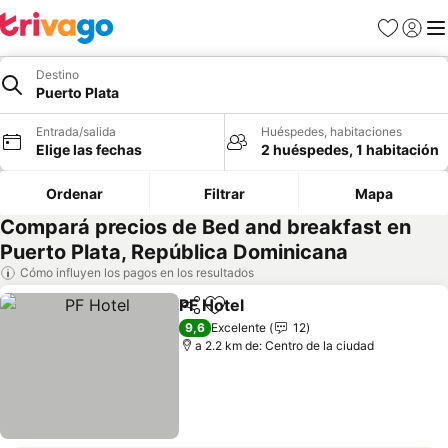
Favoritos
Iniciar 
Me
Destino
Puerto Plata
Entrada/salida
Huéspedes, habitaciones
Elige las fechas
2 huéspedes, 1 habitación
Ordenar
Filtrar
Mapa
Compará precios de Bed and breakfast en
Puerto Plata, República Dominicana
Cómo influyen los pagos en los resultados
PF Hotel
Compartir
Añadir a favoritos
9,6
Excelente
12
a 2.2 km de: Centro de la ciudad