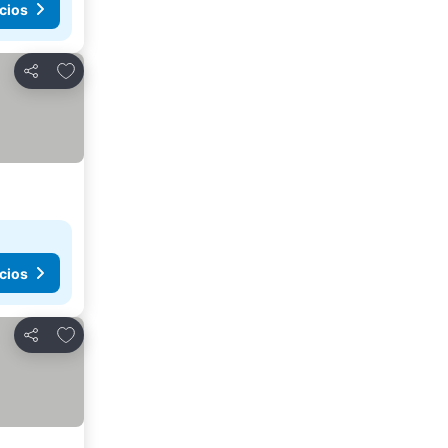
cios
Añadir a favoritos
Compartir
cios
Añadir a favoritos
Compartir