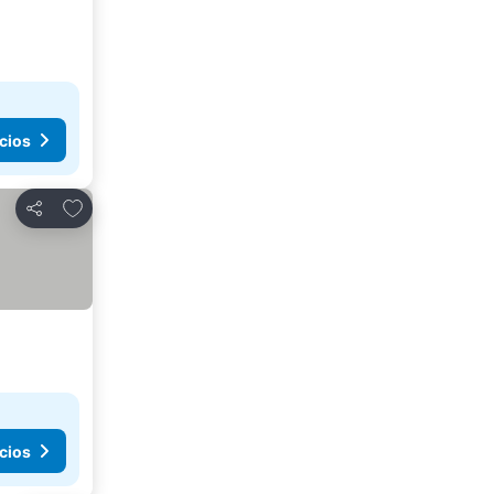
cios
Añadir a favoritos
Compartir
cios