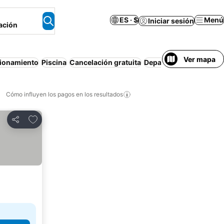
ES · $
Menú
Iniciar sesión
ación
Ver mapa
ionamiento
Piscina
Cancelación gratuita
Departamento equipad
Cómo influyen los pagos en los resultados
Añadir a favoritos
Compartir