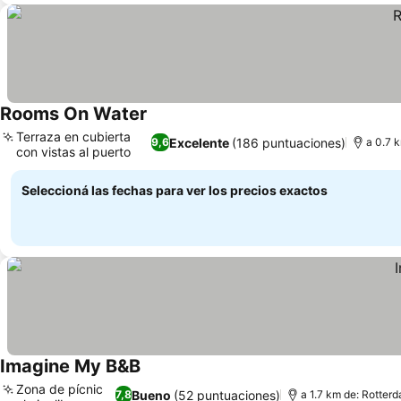
Rooms On Water
Ver precios
Terraza en cubierta
Excelente
(186 puntuaciones)
9,6
a 0.7 k
con vistas al puerto
Ver precios
Seleccioná las fechas para ver los precios exactos
Imagine My B&B
Ver precios
Zona de pícnic
Bueno
(52 puntuaciones)
7,8
a 1.7 km de: Rotter