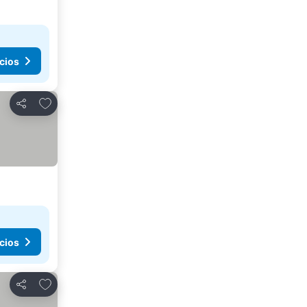
cios
Añadir a favoritos
Compartir
cios
Añadir a favoritos
Compartir