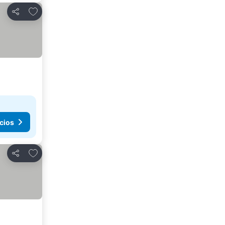
Añadir a favoritos
Compartir
cios
Añadir a favoritos
Compartir