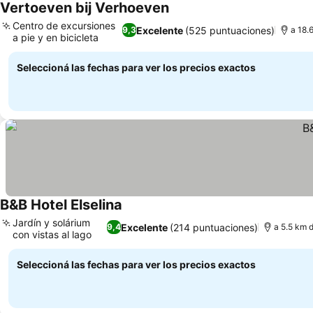
Vertoeven bij Verhoeven
Ver precios
Centro de excursiones
Excelente
(525 puntuaciones)
9,3
a 18.
a pie y en bicicleta
Ver precios
Seleccioná las fechas para ver los precios exactos
B&B Hotel Elselina
Ver precios
Jardín y solárium
Excelente
(214 puntuaciones)
9,4
a 5.5 km 
con vistas al lago
Ver precios
Seleccioná las fechas para ver los precios exactos