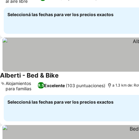
al aire libre
Ver precios
Seleccioná las fechas para ver los precios exactos
Alberti - Bed & Bike
Ver precios
Alojamientos
Excelente
(103 puntuaciones)
9,5
a 1.3 km de: Ro
para familias
Ver precios
Seleccioná las fechas para ver los precios exactos