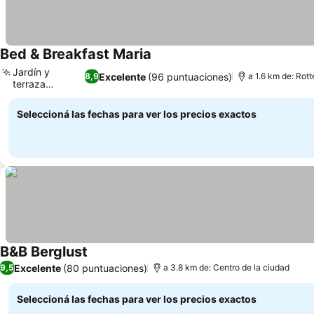
Bed & Breakfast Maria
Ver precios
Jardín y
Excelente
(96 puntuaciones)
8,9
a 1.6 km de: Rot
terraza
Ver precios
privados
Seleccioná las fechas para ver los precios exactos
B&B Berglust
Ver precios
Excelente
(80 puntuaciones)
9,5
a 3.8 km de: Centro de la ciudad
Seleccioná las fechas para ver los precios exactos