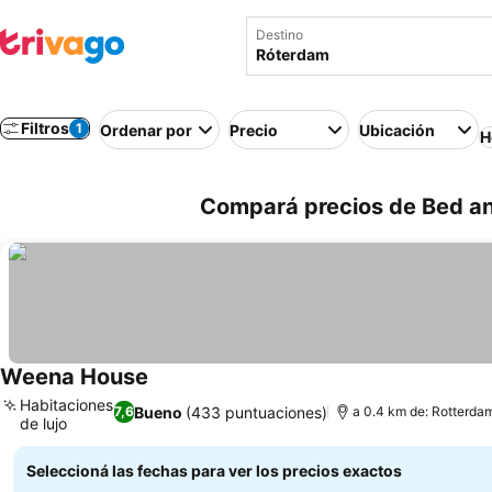
Destino
Filtros
1
Ordenar por
Precio
Ubicación
H
Compará precios de Bed an
Weena House
Ver precios
Habitaciones
Bueno
(433 puntuaciones)
7,6
a 0.4 km de: Rotterdam
de lujo
Ver precios
Seleccioná las fechas para ver los precios exactos