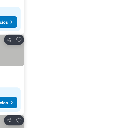
cios
Añadir a favoritos
Compartir
cios
Añadir a favoritos
Compartir