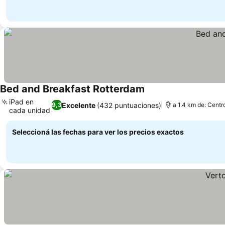
Bed and Breakfast Rotterdam
Ver precios
iPad en
Excelente
(432 puntuaciones)
9,3
a 1.4 km de: Centr
cada unidad
Ver precios
Seleccioná las fechas para ver los precios exactos