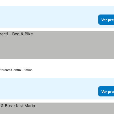
Ver pre
tterdam Central Station
Ver pre