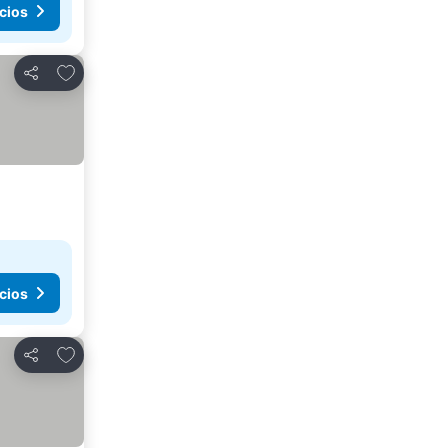
cios
Añadir a favoritos
Compartir
cios
Añadir a favoritos
Compartir