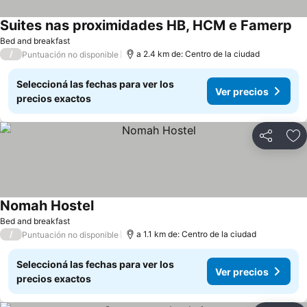
Suites nas proximidades HB, HCM e Famerp
Bed and breakfast
/
a 2.4 km de: Centro de la ciudad
Puntuación no disponible
Seleccioná las fechas para ver los
Ver precios
precios exactos
Compartir
Añ
Nomah Hostel
Bed and breakfast
/
a 1.1 km de: Centro de la ciudad
Puntuación no disponible
Seleccioná las fechas para ver los
Ver precios
precios exactos