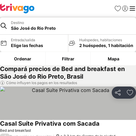
Favoritos
Iniciar 
Me
Destino
São José do Rio Preto
Entrada/salida
Huéspedes, habitaciones
Elige las fechas
2 huéspedes, 1 habitación
Ordenar
Filtrar
Mapa
Compará precios de Bed and breakfast en
São José do Rio Preto, Brasil
Cómo influyen los pagos en los resultados
Compartir
Añ
Casal Suíte Privativa com Sacada
Bed and breakfast