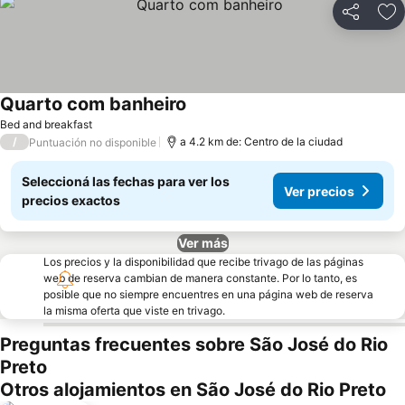
Compartir
Añ
Quarto com banheiro
Bed and breakfast
/
a 4.2 km de: Centro de la ciudad
Puntuación no disponible
Seleccioná las fechas para ver los
Ver precios
precios exactos
Ver más
Los precios y la disponibilidad que recibe trivago de las páginas
web de reserva cambian de manera constante. Por lo tanto, es
posible que no siempre encuentres en una página web de reserva
la misma oferta que viste en trivago.
Preguntas frecuentes sobre São José do Rio
Preto
Otros alojamientos en São José do Rio Preto