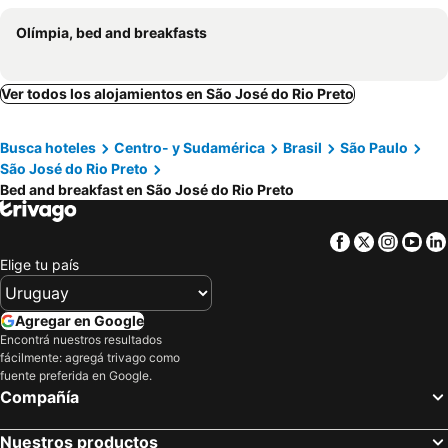
Olímpia, bed and breakfasts
Ver todos los alojamientos en São José do Rio Preto
Busca hoteles
Centro- y Sudamérica
Brasil
São Paulo
São José do Rio Preto
Bed and breakfast en São José do Rio Preto
Facebook
Twitter
Insta
Yo
Elige tu país
Agregar en Google
Encontrá nuestros resultados
fácilmente: agregá trivago como
fuente preferida en Google.
Compañía
Nuestros productos