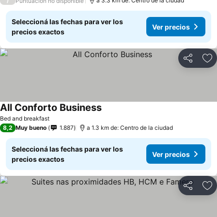
/
a 3.3 km de: Centro de la ciudad
Puntuación no disponible
Seleccioná las fechas para ver los
Ver precios
precios exactos
Compartir
Añ
All Conforto Business
Bed and breakfast
8,2
Muy bueno
1.887
a 1.3 km de: Centro de la ciudad
Seleccioná las fechas para ver los
Ver precios
precios exactos
Compartir
Añ