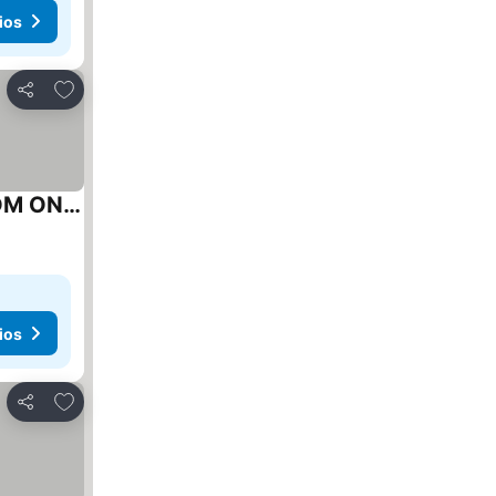
ios
Añadir a favoritos
Compartir
1 Private King Single Bed In Sydney CBD Near Train UTS DarlingHar&ICC&C hinatown - ROOM ONLY
ios
Añadir a favoritos
Compartir