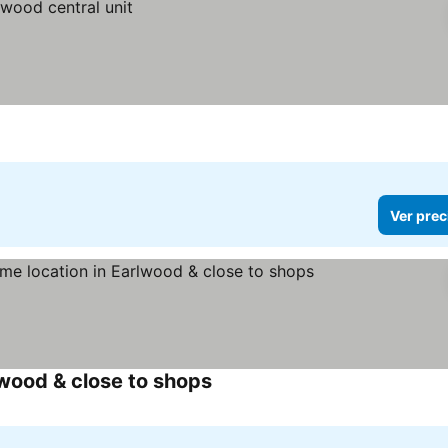
Ver prec
lwood & close to shops