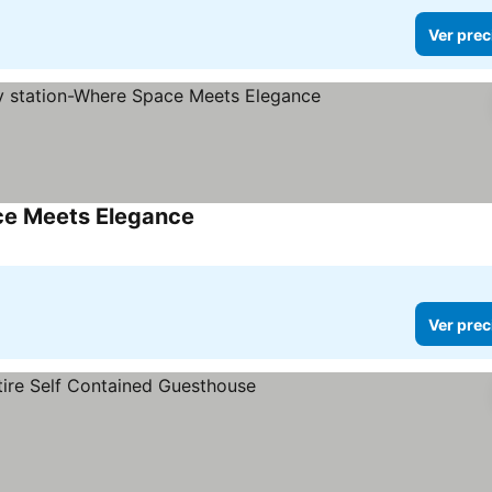
Ver prec
ce Meets Elegance
Ver prec