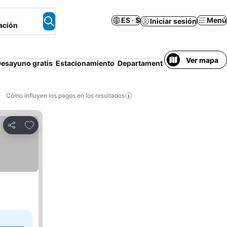
ES · $
Menú
Iniciar sesión
ación
Ver mapa
esayuno gratis
Estacionamiento
Departamento equipado
Piscin
Cómo influyen los pagos en los resultados
Añadir a favoritos
Compartir