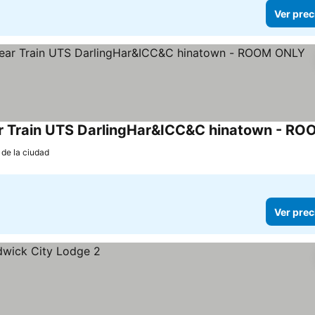
Ver prec
 de la ciudad
Ver prec