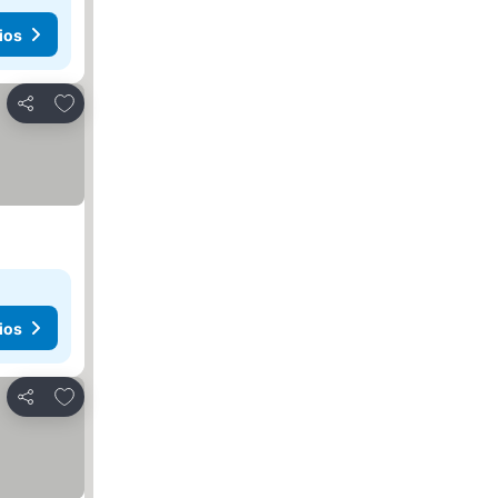
ios
Añadir a favoritos
Compartir
ios
Añadir a favoritos
Compartir