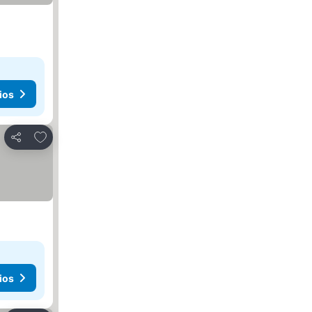
ios
Añadir a favoritos
Compartir
ios