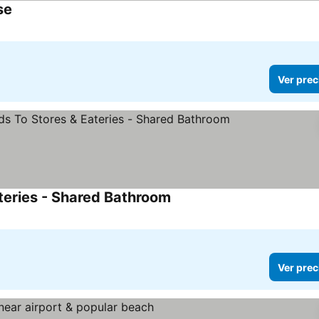
se
Ver prec
teries - Shared Bathroom
Ver prec