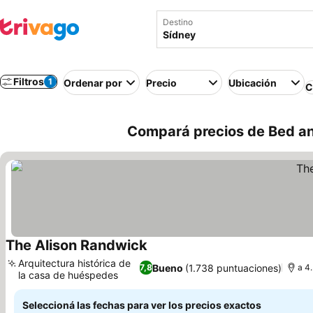
Destino
Filtros
1
Ordenar por
Precio
Ubicación
C
Compará precios de Bed and
The Alison Randwick
Arquitectura histórica de
Bueno
(1.738 puntuaciones)
7,8
a 4
la casa de huéspedes
Seleccioná las fechas para ver los precios exactos