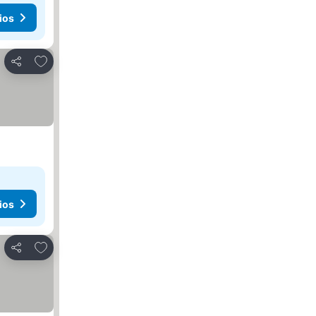
ios
Añadir a favoritos
Compartir
ios
Añadir a favoritos
Compartir