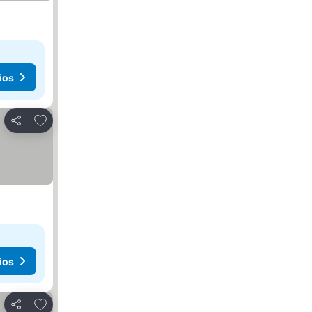
ios
Añadir a favoritos
Compartir
ios
Añadir a favoritos
Compartir