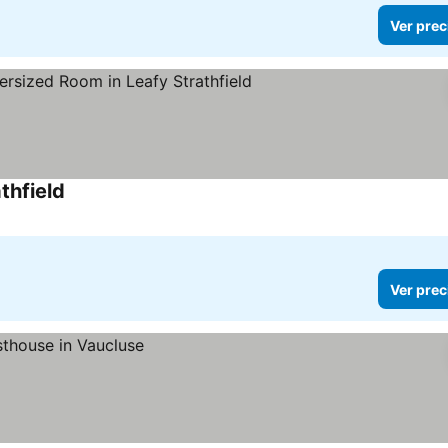
Ver prec
thfield
Ver prec