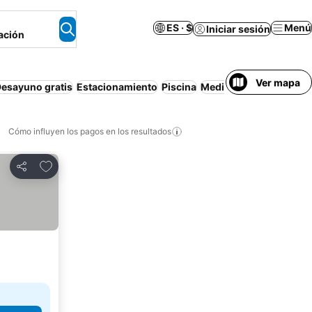
ES · $
Menú
Iniciar sesión
ación
Ver mapa
esayuno gratis
Estacionamiento
Piscina
Media pensión
Depart
Cómo influyen los pagos en los resultados
Añadir a favoritos
Compartir