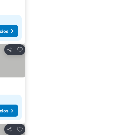
cios
Añadir a favoritos
Compartir
cios
Añadir a favoritos
Compartir