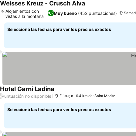
Weisses Kreuz - Crusch Alva
Ver precios
Alojamientos con
Muy bueno
(452 puntuaciones)
8,2
Sameda
vistas a la montaña
Ver precios
Seleccioná las fechas para ver los precios exactos
Hotel Garni Ladina
Ver precios
Puntuación no disponible
/
Filisur, a 16.4 km de: Saint Moritz
Seleccioná las fechas para ver los precios exactos