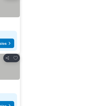
cios
Añadir a favoritos
Compartir
cios