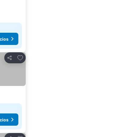
cios
Añadir a favoritos
Compartir
cios