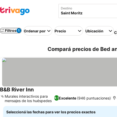
Destino
Filtros
1
Ordenar por
Precio
Ubicación
C
Compará precios de Bed and
B&B River Inn
Ver precios
Murales interactivos para
Excelente
(946 puntuaciones)
9,1
mensajes de los huéspedes
Ver precios
Seleccioná las fechas para ver los precios exactos