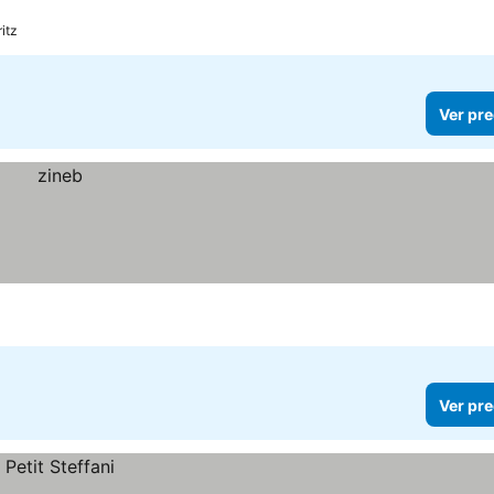
itz
Ver pre
Ver pre