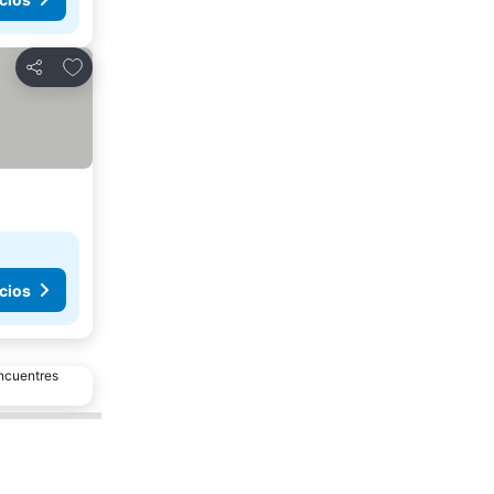
Añadir a favoritos
Compartir
cios
encuentres