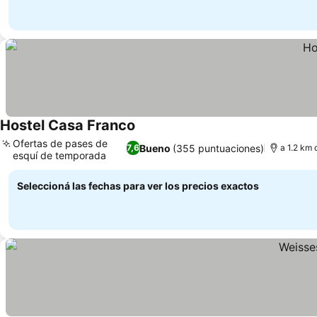
Hostel Casa Franco
Ver precios
Ofertas de pases de
Bueno
(355 puntuaciones)
7,6
a 1.2 km 
esquí de temporada
Ver precios
Seleccioná las fechas para ver los precios exactos