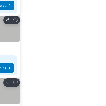
cios
Añadir a favoritos
Compartir
cios
Añadir a favoritos
Compartir