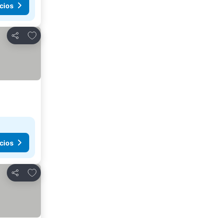
cios
Añadir a favoritos
Compartir
cios
Añadir a favoritos
Compartir