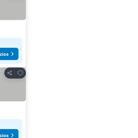
cios
Añadir a favoritos
Compartir
cios