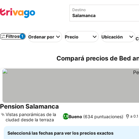
Destino
Filtros
1
Ordenar por
Precio
Ubicación
C
Compará precios de Bed an
Pension Salamanca
Vistas panorámicas de la
Bueno
(634 puntuaciones)
7,9
a 0.1
ciudad desde la terraza
Seleccioná las fechas para ver los precios exactos