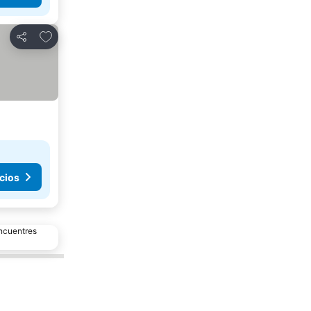
Añadir a favoritos
Compartir
cios
encuentres