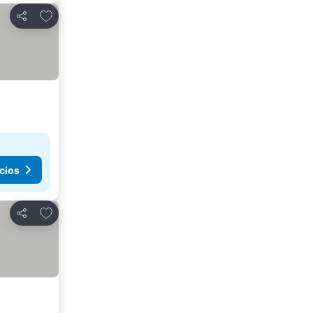
Añadir a favoritos
Compartir
cios
Añadir a favoritos
Compartir