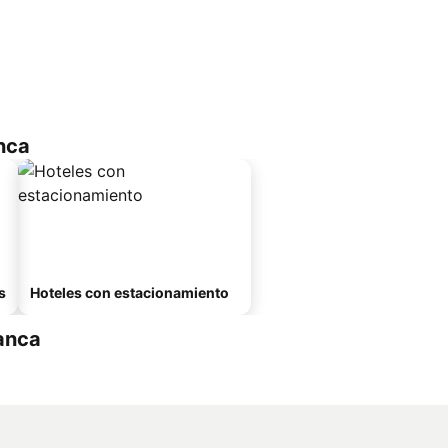
nca
s
Hoteles con estacionamiento
anca