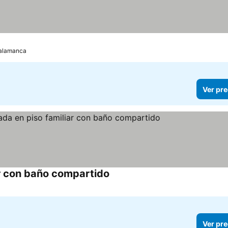
 Salamanca
Ver pre
ar con baño compartido
Ver pre