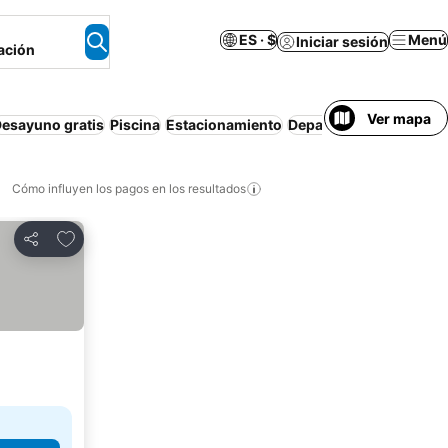
ES · $
Menú
Iniciar sesión
ación
Ver mapa
esayuno gratis
Piscina
Estacionamiento
Departamento equipad
Cómo influyen los pagos en los resultados
Añadir a favoritos
Compartir