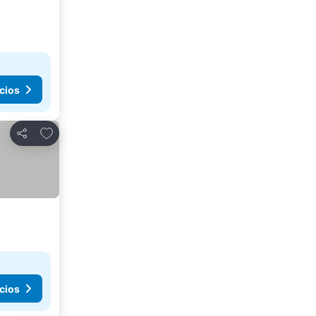
cios
Añadir a favoritos
Compartir
cios