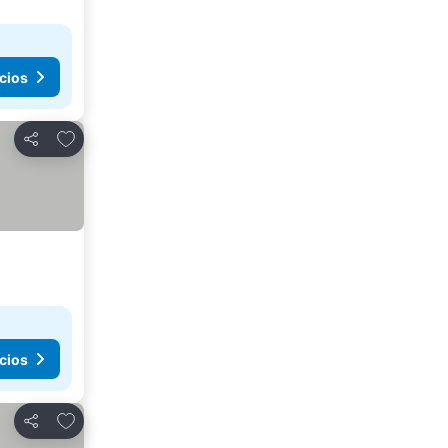
cios
Añadir a favoritos
Compartir
cios
Añadir a favoritos
Compartir