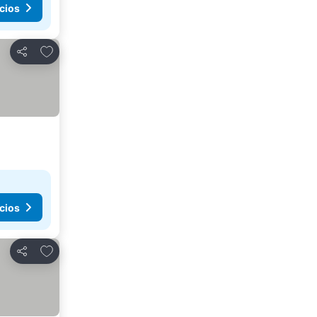
cios
Añadir a favoritos
Compartir
cios
Añadir a favoritos
Compartir