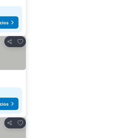
cios
Añadir a favoritos
Compartir
cios
Añadir a favoritos
Compartir