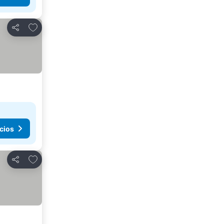
Añadir a favoritos
Compartir
cios
Añadir a favoritos
Compartir