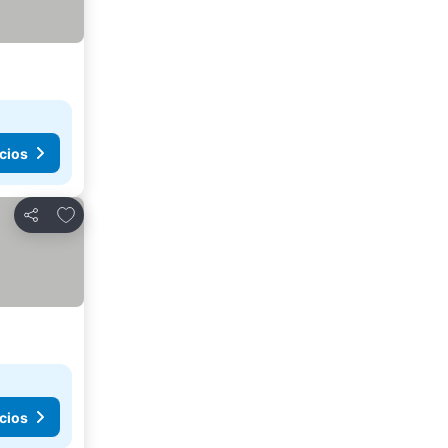
cios
Añadir a favoritos
Compartir
cios