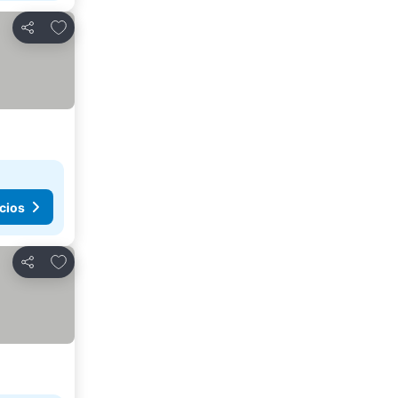
Añadir a favoritos
Compartir
cios
Añadir a favoritos
Compartir