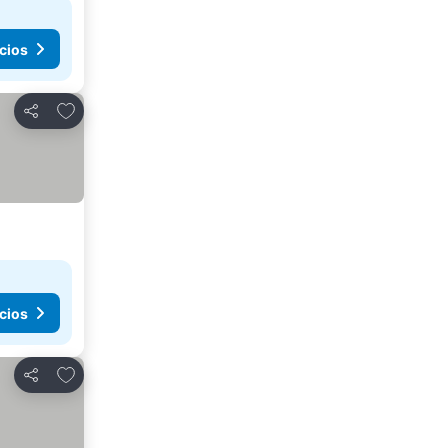
cios
Añadir a favoritos
Compartir
cios
Añadir a favoritos
Compartir