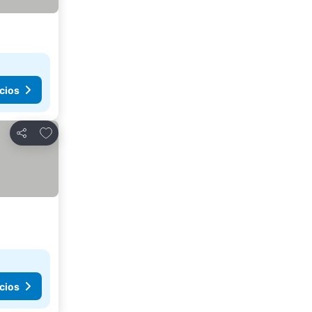
cios
Añadir a favoritos
Compartir
cios