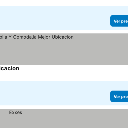
Ver pre
icacion
Ver pre