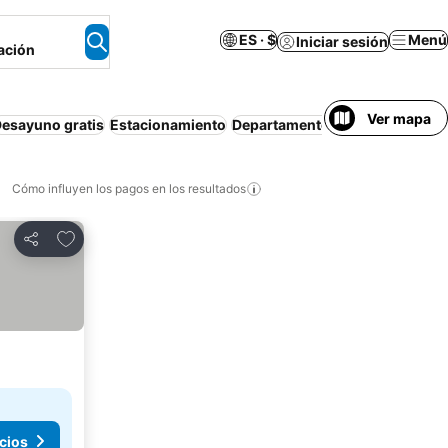
ES · $
Menú
Iniciar sesión
ación
Ver mapa
esayuno gratis
Estacionamiento
Departamento equipado
Wi-Fi
Cómo influyen los pagos en los resultados
Añadir a favoritos
Compartir
cios