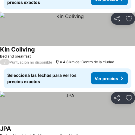
precios exactos
Compartir
Añ
Kin Coliving
Bed and breakfast
/
a 4.8 km de: Centro de la ciudad
Puntuación no disponible
Seleccioná las fechas para ver los
Ver precios
precios exactos
Compartir
Añ
JPA