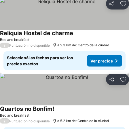
Compartir
Añ
Reliquia Hostel de charme
Bed and breakfast
/
a 2.3 km de: Centro de la ciudad
Puntuación no disponible
Seleccioná las fechas para ver los
Ver precios
precios exactos
Compartir
Añ
Quartos no Bonfim!
Bed and breakfast
/
a 5.2 km de: Centro de la ciudad
Puntuación no disponible