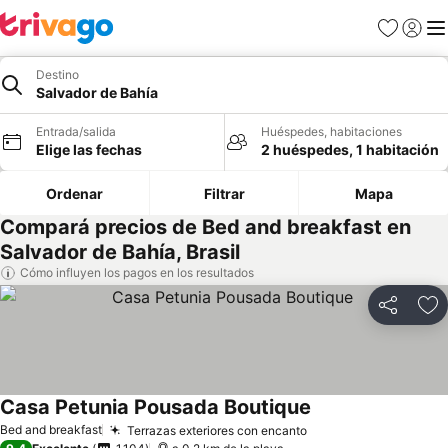
Favoritos
Iniciar 
Me
Destino
Salvador de Bahía
Entrada/salida
Huéspedes, habitaciones
Elige las fechas
2 huéspedes, 1 habitación
Ordenar
Filtrar
Mapa
Compará precios de Bed and breakfast en
Salvador de Bahía, Brasil
Cómo influyen los pagos en los resultados
Compartir
Añ
Casa Petunia Pousada Boutique
Bed and breakfast
Terrazas exteriores con encanto