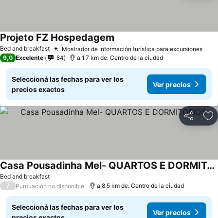
Projeto FZ Hospedagem
Bed and breakfast
Mostrador de información turística para excursiones
9,0
Excelente
84
a 1.7 km de: Centro de la ciudad
Seleccioná las fechas para ver los
Ver precios
precios exactos
Compartir
Añ
Casa Pousadinha Mel- QUARTOS E DORMITORIOS
Bed and breakfast
/
a 8.5 km de: Centro de la ciudad
Puntuación no disponible
Seleccioná las fechas para ver los
Ver precios
precios exactos