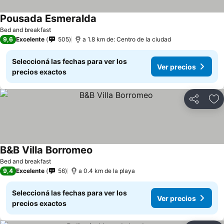
Pousada Esmeralda
Bed and breakfast
9,6
Excelente
505
a 1.8 km de: Centro de la ciudad
Seleccioná las fechas para ver los
Ver precios
precios exactos
Compartir
Añ
B&B Villa Borromeo
Bed and breakfast
9,4
Excelente
56
a 0.4 km de la playa
Seleccioná las fechas para ver los
Ver precios
precios exactos