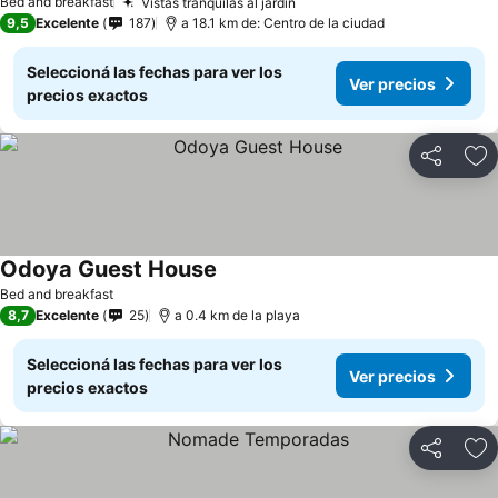
Bed and breakfast
Vistas tranquilas al jardín
9,5
Excelente
187
a 18.1 km de: Centro de la ciudad
Seleccioná las fechas para ver los
Ver precios
precios exactos
Compartir
Añ
Odoya Guest House
Bed and breakfast
8,7
Excelente
25
a 0.4 km de la playa
Seleccioná las fechas para ver los
Ver precios
precios exactos
Compartir
Añ