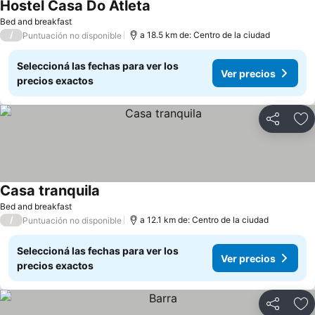
Hostel Casa Do Atleta
Bed and breakfast
/
a 18.5 km de: Centro de la ciudad
Puntuación no disponible
Seleccioná las fechas para ver los
Ver precios
precios exactos
Compartir
Añ
Casa tranquila
Bed and breakfast
/
a 12.1 km de: Centro de la ciudad
Puntuación no disponible
Seleccioná las fechas para ver los
Ver precios
precios exactos
Compartir
Añ