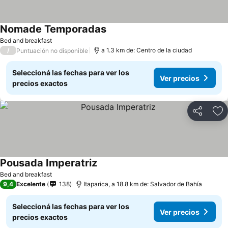
Nomade Temporadas
Bed and breakfast
/
a 1.3 km de: Centro de la ciudad
Puntuación no disponible
Seleccioná las fechas para ver los
Ver precios
precios exactos
Compartir
Añ
Pousada Imperatriz
Bed and breakfast
9,4
Excelente
138
Itaparica, a 18.8 km de: Salvador de Bahía
Seleccioná las fechas para ver los
Ver precios
precios exactos