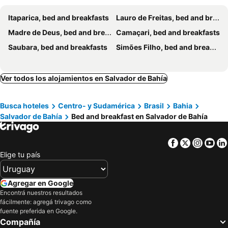
Itaparica, bed and breakfasts
Lauro de Freitas, bed and breakfasts
Madre de Deus, bed and breakfasts
Camaçari, bed and breakfasts
Saubara, bed and breakfasts
Simões Filho, bed and breakfasts
Ver todos los alojamientos en Salvador de Bahía
Busca hoteles
Centro- y Sudamérica
Brasil
Bahia
Salvador de Bahía
Bed and breakfast en Salvador de Bahía
Facebook
Twitter
Insta
Yo
Elige tu país
Agregar en Google
Encontrá nuestros resultados
fácilmente: agregá trivago como
fuente preferida en Google.
Compañía