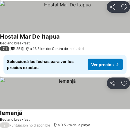
Compartir
Añ
Hostal Mar De Itapua
Bed and breakfast
7,1
251
a 16.5 km de: Centro de la ciudad
Seleccioná las fechas para ver los
Ver precios
precios exactos
Compartir
Añ
Iemanjá
Bed and breakfast
/
a 0.5 km de la playa
Puntuación no disponible