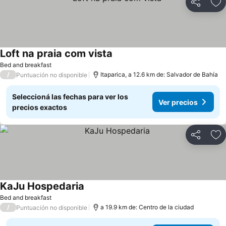
Compartir
Añ
Loft na praia com vista
Bed and breakfast
/
Itaparica, a 12.6 km de: Salvador de Bahía
Puntuación no disponible
Seleccioná las fechas para ver los
Ver precios
precios exactos
Compartir
Añ
KaJu Hospedaria
Bed and breakfast
/
a 19.9 km de: Centro de la ciudad
Puntuación no disponible