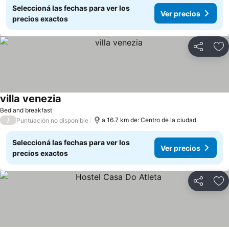
Seleccioná las fechas para ver los
Ver precios
precios exactos
Compartir
Añ
villa venezia
Bed and breakfast
/
a 16.7 km de: Centro de la ciudad
Puntuación no disponible
Seleccioná las fechas para ver los
Ver precios
precios exactos
Compartir
Añ