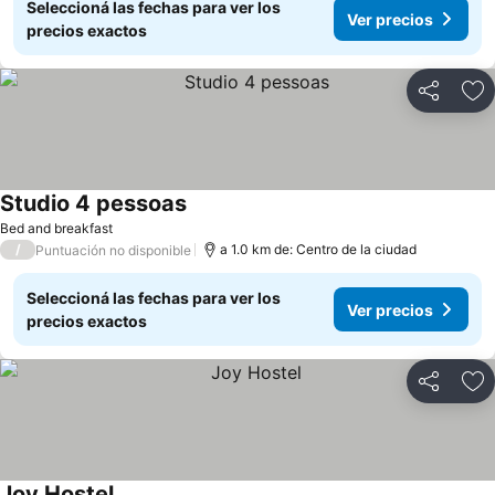
Seleccioná las fechas para ver los
Ver precios
precios exactos
Compartir
Añ
Studio 4 pessoas
Bed and breakfast
/
a 1.0 km de: Centro de la ciudad
Puntuación no disponible
Seleccioná las fechas para ver los
Ver precios
precios exactos
Compartir
Añ
Joy Hostel