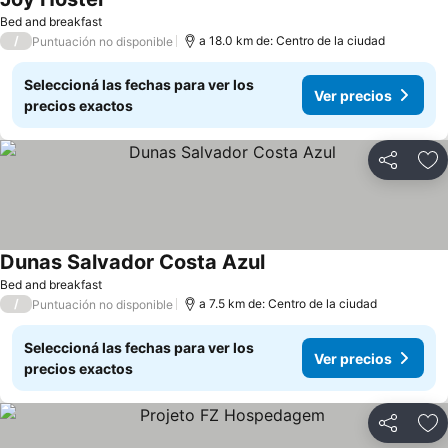
Bed and breakfast
/
a 18.0 km de: Centro de la ciudad
Puntuación no disponible
Seleccioná las fechas para ver los
Ver precios
precios exactos
Compartir
Añ
Dunas Salvador Costa Azul
Bed and breakfast
/
a 7.5 km de: Centro de la ciudad
Puntuación no disponible
Seleccioná las fechas para ver los
Ver precios
precios exactos
Compartir
Añ