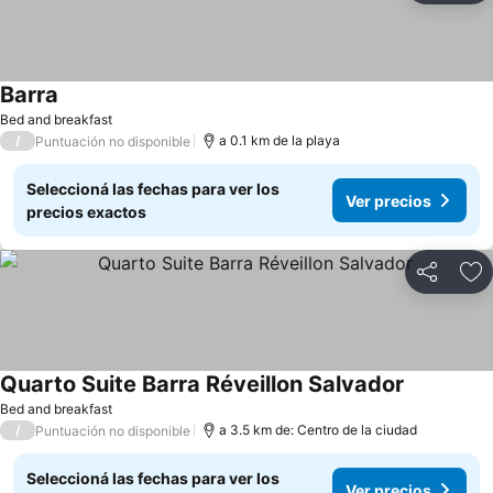
Barra
Bed and breakfast
/
a 0.1 km de la playa
Puntuación no disponible
Seleccioná las fechas para ver los
Ver precios
precios exactos
Compartir
Añ
Quarto Suite Barra Réveillon Salvador
Bed and breakfast
/
a 3.5 km de: Centro de la ciudad
Puntuación no disponible
Seleccioná las fechas para ver los
Ver precios