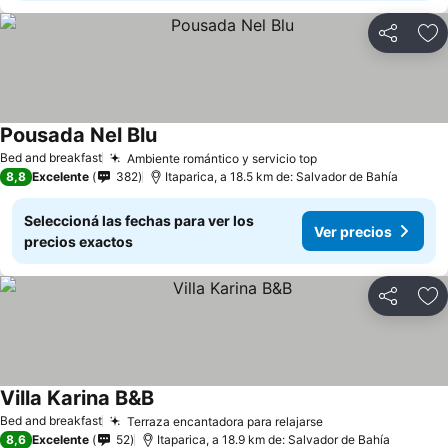
Compartir
Añ
Pousada Nel Blu
Bed and breakfast
Ambiente romántico y servicio top
8,8
Excelente
382
Itaparica, a 18.5 km de: Salvador de Bahía
Seleccioná las fechas para ver los
Ver precios
precios exactos
Compartir
Añ
Villa Karina B&B
Bed and breakfast
Terraza encantadora para relajarse
8,6
Excelente
52
Itaparica, a 18.9 km de: Salvador de Bahía