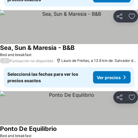
Compartir
Añ
Sea, Sun & Maresia - B&B
Bed and breakfast
/
Lauro de Freitas, a 13.9 km de: Salvador de Bahía
Puntuación no disponible
Seleccioná las fechas para ver los
Ver precios
precios exactos
Compartir
Añ
Ponto De Equilibrio
Bed and breakfast