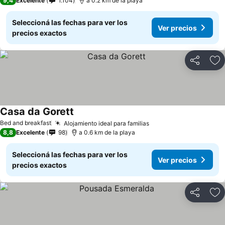
9,4
Excelente
1.104
a 0.2 km de la playa
Seleccioná las fechas para ver los
Ver precios
precios exactos
Compartir
Añ
Casa da Gorett
Bed and breakfast
Alojamiento ideal para familias
8,8
Excelente
98
a 0.6 km de la playa
Seleccioná las fechas para ver los
Ver precios
precios exactos
Compartir
Añ