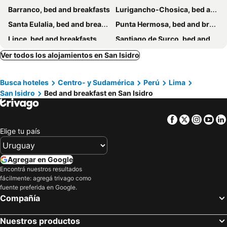
Barranco, bed and breakfasts
Lurigancho-Chosica, bed and breakfasts
Santa Eulalia, bed and breakfasts
Punta Hermosa, bed and breakfasts
Lince, bed and breakfasts
Santiago de Surco, bed and breakfasts
Cieneguilla, bed and breakfasts
San Martin de Porres, bed and breakfasts
Ver todos los alojamientos en San Isidro
Pachacamac, bed and breakfasts
Pucusana, bed and breakfasts
Busca hoteles
Centro- y Sudamérica
Perú
Lima
San Juan de Luringancho, bed and breakfasts
Independencia, bed and breakfasts
San Isidro
Bed and breakfast en San Isidro
Chorrillos, bed and breakfasts
Villa María del Triunfo, bed and breakfasts
Facebook
Twitter
Insta
Yo
Elige tu país
Agregar en Google
Encontrá nuestros resultados
fácilmente: agregá trivago como
fuente preferida en Google.
Compañía
Nuestros productos