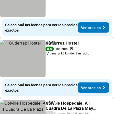
Seleccioná las fechas para ver los precios
Ver precios
exactos
Gutierrez Hostel
Compartir
Añadir a favoritos
8,6
Excelente
9
Lima, a 1.5 km de: San Isidro
Seleccioná las fechas para ver los precios
Ver precios
exactos
Colville Hospedaje, A 1
Compartir
Añadir a favoritos
Cuadra De La Plaza Mayor
De Lima
/
Puntuación no disponible