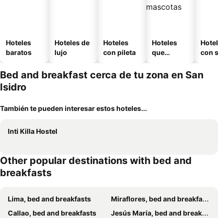
Hoteles
Hoteles de
Hoteles
Hoteles
Hote
baratos
lujo
con pileta
que
con 
aceptan
mascotas
Bed and breakfast cerca de tu zona en San
Isidro
También te pueden interesar estos hoteles...
Inti Killa Hostel
Other popular destinations with bed and
breakfasts
Lima, bed and breakfasts
Miraflores, bed and breakfasts
Callao, bed and breakfasts
Jesús María, bed and breakfasts