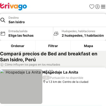
Favoritos
Iniciar 
Me
Destino
San Isidro
Entrada/salida
Huéspedes, habitaciones
Elige las fechas
2 huéspedes, 1 habitación
Ordenar
Filtrar
Mapa
Compará precios de Bed and breakfast en
San Isidro, Perú
Cómo influyen los pagos en los resultados
Hospedaje La Anita
Compartir
Añadir a favoritos
/
Puntuación no disponible
a 1.3 km de: Centro de la ciudad