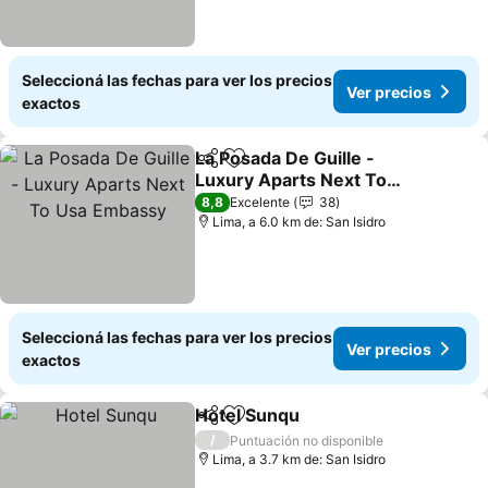
Seleccioná las fechas para ver los precios
Ver precios
exactos
La Posada De Guille -
Compartir
Añadir a favoritos
Luxury Aparts Next To
Usa Embassy
8,8
Excelente
38
Lima, a 6.0 km de: San Isidro
Seleccioná las fechas para ver los precios
Ver precios
exactos
Hotel Sunqu
Compartir
Añadir a favoritos
/
Puntuación no disponible
Lima, a 3.7 km de: San Isidro