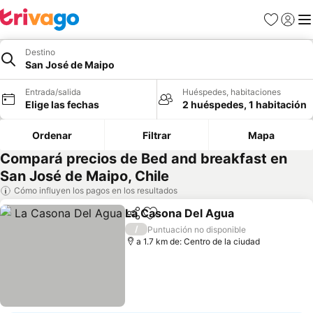
Favoritos
Iniciar 
Me
Destino
San José de Maipo
Entrada/salida
Huéspedes, habitaciones
Elige las fechas
2 huéspedes, 1 habitación
Ordenar
Filtrar
Mapa
Compará precios de Bed and breakfast en
San José de Maipo, Chile
Cómo influyen los pagos en los resultados
La Casona Del Agua
Compartir
Añadir a favoritos
/
Puntuación no disponible
a 1.7 km de: Centro de la ciudad