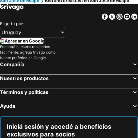
San José de Maipo
Bed and breakfast en San José de Maipo
Facebook
Twitter
Insta
Yo
Elige tu país
Agregar en Google
Encontrá nuestros resultados
fácilmente: agregá trivago como
fuente preferida en Google.
Compañía
Nuestros productos
Términos y políticas
Ayuda
Iniciá sesión y accedé a beneficios
exclusivos para socios