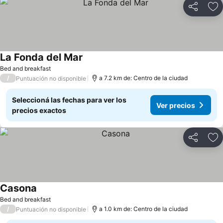
Compartir
Añ
La Fonda del Mar
Bed and breakfast
/
a 7.2 km de: Centro de la ciudad
Puntuación no disponible
Seleccioná las fechas para ver los
Ver precios
precios exactos
Compartir
Añ
Casona
Bed and breakfast
/
a 1.0 km de: Centro de la ciudad
Puntuación no disponible