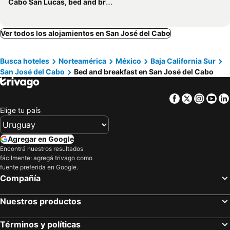
Cabo San Lucas, bed and breakfasts
Ver todos los alojamientos en San José del Cabo
Busca hoteles
Norteamérica
México
Baja California Sur
San José del Cabo
Bed and breakfast en San José del Cabo
Facebook
Twitter
Insta
Yo
Elige tu país
Agregar en Google
Encontrá nuestros resultados
fácilmente: agregá trivago como
fuente preferida en Google.
Compañía
Nuestros productos
Términos y políticas