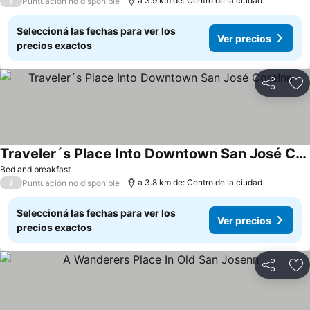
/
a 3.9 km de: Centro de la ciudad
Puntuación no disponible
Seleccioná las fechas para ver los
Ver precios
precios exactos
Compartir
Añ
Traveler´s Place Into Downtown San José Core!nn
Bed and breakfast
/
a 3.8 km de: Centro de la ciudad
Puntuación no disponible
Seleccioná las fechas para ver los
Ver precios
precios exactos
Compartir
Añ