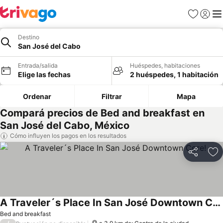
Favoritos
Iniciar 
Me
Destino
San José del Cabo
Entrada/salida
Huéspedes, habitaciones
Elige las fechas
2 huéspedes, 1 habitación
Ordenar
Filtrar
Mapa
Compará precios de Bed and breakfast en
San José del Cabo, México
Cómo influyen los pagos en los resultados
Compartir
Añ
A Traveler´s Place In San José Downtown Core!
Bed and breakfast