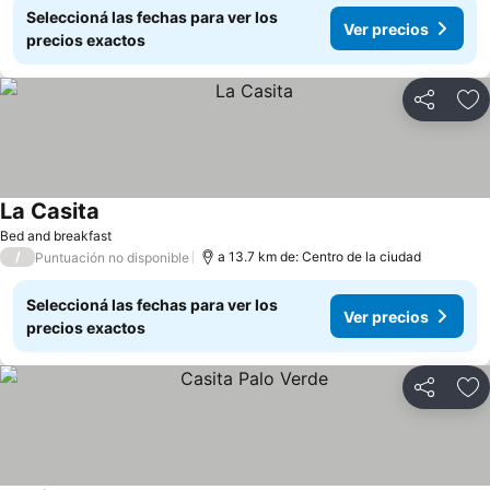
Seleccioná las fechas para ver los
Ver precios
precios exactos
Compartir
Añ
La Casita
Bed and breakfast
/
a 13.7 km de: Centro de la ciudad
Puntuación no disponible
Seleccioná las fechas para ver los
Ver precios
precios exactos
Compartir
Añ