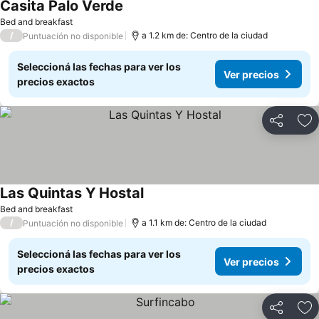
Casita Palo Verde
Bed and breakfast
/
a 1.2 km de: Centro de la ciudad
Puntuación no disponible
Seleccioná las fechas para ver los
Ver precios
precios exactos
Compartir
Añ
Las Quintas Y Hostal
Bed and breakfast
/
a 1.1 km de: Centro de la ciudad
Puntuación no disponible
Seleccioná las fechas para ver los
Ver precios
precios exactos
Compartir
Añ