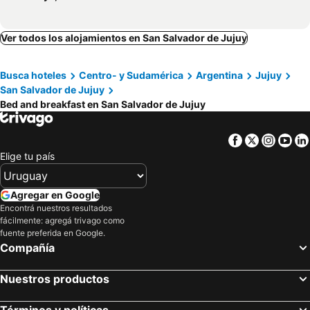
Ver todos los alojamientos en San Salvador de Jujuy
Busca hoteles
Centro- y Sudamérica
Argentina
Jujuy
San Salvador de Jujuy
Bed and breakfast en San Salvador de Jujuy
Facebook
Twitter
Insta
Yo
Elige tu país
Agregar en Google
Encontrá nuestros resultados
fácilmente: agregá trivago como
fuente preferida en Google.
Compañía
Nuestros productos
Términos y políticas