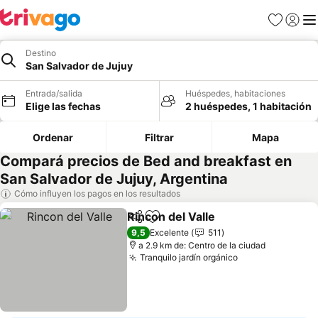
Favoritos
Iniciar 
Me
Destino
San Salvador de Jujuy
Entrada/salida
Huéspedes, habitaciones
Elige las fechas
2 huéspedes, 1 habitación
Ordenar
Filtrar
Mapa
Compará precios de Bed and breakfast en
San Salvador de Jujuy, Argentina
Cómo influyen los pagos en los resultados
Rincon del Valle
Compartir
Añadir a favoritos
Ver precio
9,5
Excelente
511
a 2.9 km de: Centro de la ciudad
Tranquilo jardín orgánico
Ver precios