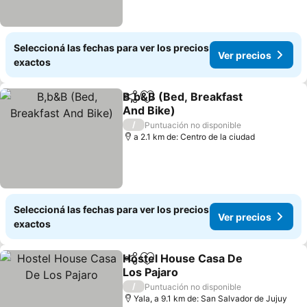
Seleccioná las fechas para ver los precios
Ver precios
exactos
B,b&B (Bed, Breakfast
Compartir
Añadir a favoritos
And Bike)
Ver precios
/
Puntuación no disponible
a 2.1 km de: Centro de la ciudad
Seleccioná las fechas para ver los precios
Ver precios
exactos
Hostel House Casa De
Compartir
Añadir a favoritos
Los Pajaro
Ver precios
/
Puntuación no disponible
Yala, a 9.1 km de: San Salvador de Jujuy