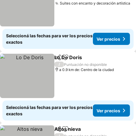
Suites con encanto y decoración artística
Ve
Seleccioná las fechas para ver los precios
Ver precios
exactos
Lo De Doris
Compartir
Añadir a favoritos
Ver precios
/
Puntuación no disponible
a 0.9 km de: Centro de la ciudad
Seleccioná las fechas para ver los precios
Ver precios
exactos
Altos nieva
Compartir
Añadir a favoritos
Ver precios
/