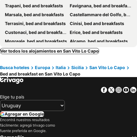
Trapani, bed and breakfasts
Favignana, bed and breakfasts
Marsala, bed and breakfasts
Castellammare del Golfo, bed and breakfasts
Terrasini, bed and breakfasts
Cinisi, bed and breakfasts
Custonaci, bed and breakfasts
Erice, bed and breakfasts
Monreale, bed and breakfasts
Alcamo, bed and breakfasts
Balestrate, bed and breakfasts
Partinico, bed and breakfasts
Ver todos los alojamientos en San Vito Lo Capo
Paceco, bed and breakfasts
Carini, bed and breakfasts
Busca hoteles
Europa
Italia
Sicilia
San Vito Lo Capo
Valderice, bed and breakfasts
Isola delle Femmine, bed and breakfasts
Bed and breakfast en San Vito Lo Capo
Capaci, bed and breakfasts
Gibellina, bed and breakfasts
Calatafimi, bed and breakfasts
Salemi, bed and breakfasts
Facebook
Twitter
Insta
Yo
San Giuseppe Jato, bed and breakfasts
San Cipirello, bed and breakfasts
Elige tu país
Buseto Palizzolo, bed and breakfasts
Santa Ninfa, bed and breakfasts
Trappeto, bed and breakfasts
Agregar en Google
Encontrá nuestros resultados
fácilmente: agregá trivago como
fuente preferida en Google.