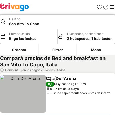
Favoritos
Iniciar 
Me
Destino
San Vito Lo Capo
Entrada/salida
Huéspedes, habitaciones
Elige las fechas
2 huéspedes, 1 habitación
Ordenar
Filtrar
Mapa
Compará precios de Bed and breakfast en
San Vito Lo Capo, Italia
Cómo influyen los pagos en los resultados
Cala Dell'Arena
Compartir
Añadir a favoritos
8,1
Muy bueno
1.392
a 0.7 km de la playa
Piscina espectacular con vistas de infarto