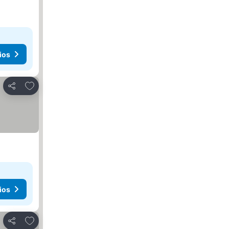
ios
Añadir a favoritos
Compartir
ios
Añadir a favoritos
Compartir