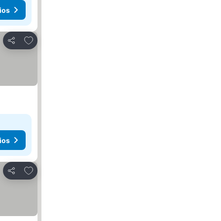
ios
Añadir a favoritos
Compartir
ios
Añadir a favoritos
Compartir