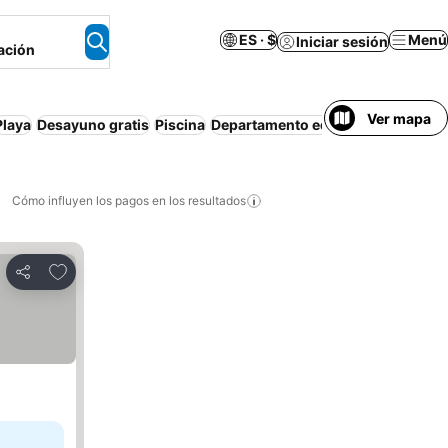
ES · $
Menú
Iniciar sesión
ación
Ver mapa
Playa
Desayuno gratis
Piscina
Departamento equipado
Wi-Fi
Fa
Cómo influyen los pagos en los resultados
Añadir a favoritos
Compartir