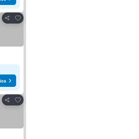
Añadir a favoritos
Compartir
ios
Añadir a favoritos
Compartir