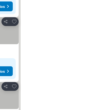
ios
Añadir a favoritos
Compartir
ios
Añadir a favoritos
Compartir