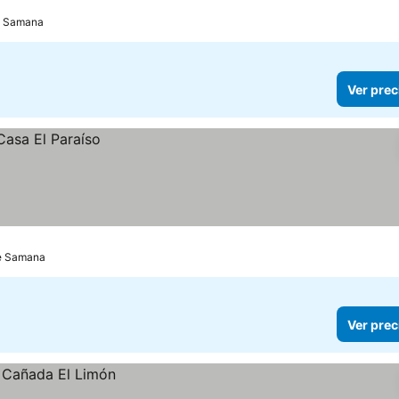
de Samana
Ver prec
de Samana
Ver prec