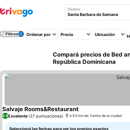
Destino
Filtros
1
Ordenar por
Precio
Ubicación
H
Compará precios de Bed an
República Dominicana
Salvaje Rooms&Restaurant
Excelente
(37 puntuaciones)
8,9
a 8.5 km de: Centro de la ciudad
Seleccioná las fechas para ver los precios exactos