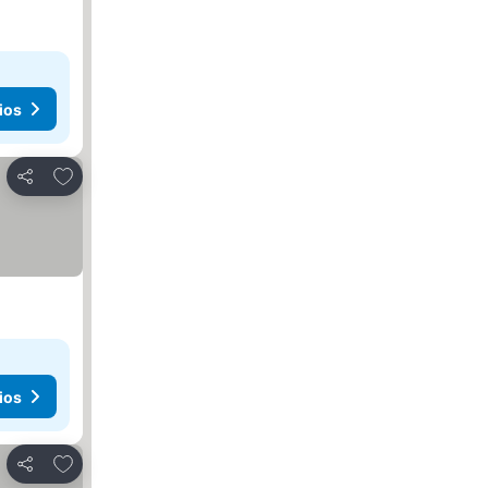
ios
Añadir a favoritos
Compartir
ios
Añadir a favoritos
Compartir