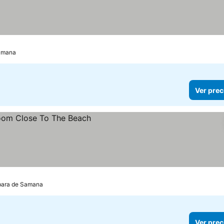
Samana
Ver prec
rbara de Samana
Ver prec