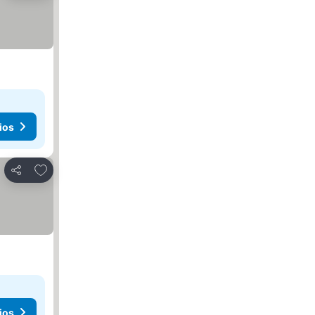
ios
Añadir a favoritos
Compartir
ios