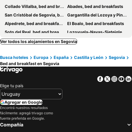
Collado Villalba, bed and breakfasts
Abades, bed and breakfasts
San Cristóbal de Segovia, bed and breakfasts
Gargantilla del Lozoya y Pinilla de Buitrago, bed and breakfasts
Alpedrete, bed and breakfasts
El Boalo, bed and breakfasts
Soto del Real, bed and breakfasts
Lozoyuela-Navas-Sieteiglesias, bed and breakfasts
Berzosa del Lozoya, bed and breakfasts
Gomezserracín, bed and breakfasts
Ver todos los alojamientos en Segovia
Busca hoteles
Europa
España
Castilla y León
Segovia
Bed and breakfast en Segovia
Facebook
Twitter
Insta
Yo
Elige tu país
Agregar en Google
Encontrá nuestros resultados
fácilmente: agregá trivago como
fuente preferida en Google.
Compañía