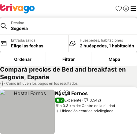
Favoritos
Iniciar 
Me
Destino
Segovia
Entrada/salida
Huéspedes, habitaciones
Elige las fechas
2 huéspedes, 1 habitación
Ordenar
Filtrar
Mapa
Compará precios de Bed and breakfast en
Segovia, España
Cómo influyen los pagos en los resultados
Hostal Fornos
Compartir
Añadir a favoritos
8,7
Excelente
3.542
a 0.3 km de: Centro de la ciudad
Ubicación céntrica privilegiada