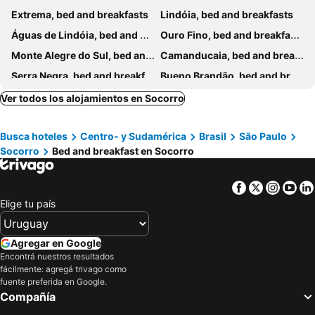
Extrema, bed and breakfasts
Lindóia, bed and breakfasts
Águas de Lindóia, bed and breakfasts
Ouro Fino, bed and breakfasts
Monte Alegre do Sul, bed and breakfasts
Camanducaia, bed and breakfasts
Serra Negra, bed and breakfasts
Bueno Brandão, bed and breakfasts
Joanópolis, bed and breakfasts
Ver todos los alojamientos en Socorro
Busca hoteles
Centro- y Sudamérica
Brasil
São Paulo
Socorro
Bed and breakfast en Socorro
Facebook
Twitter
Insta
Yo
Elige tu país
Agregar en Google
Encontrá nuestros resultados
fácilmente: agregá trivago como
fuente preferida en Google.
Compañía