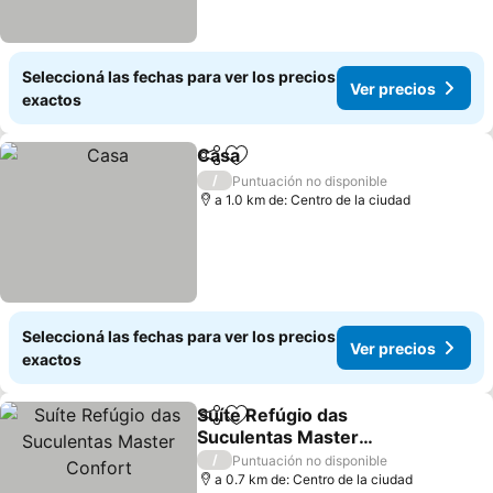
Seleccioná las fechas para ver los precios
Ver precios
exactos
Casa
Compartir
Añadir a favoritos
/
Puntuación no disponible
a 1.0 km de: Centro de la ciudad
Seleccioná las fechas para ver los precios
Ver precios
exactos
Suíte Refúgio das
Compartir
Añadir a favoritos
Suculentas Master
Confort
/
Puntuación no disponible
a 0.7 km de: Centro de la ciudad