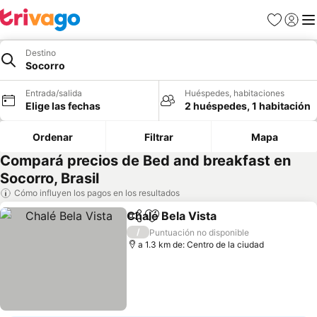
Favoritos
Iniciar 
Me
Destino
Socorro
Entrada/salida
Huéspedes, habitaciones
Elige las fechas
2 huéspedes, 1 habitación
Ordenar
Filtrar
Mapa
Compará precios de Bed and breakfast en
Socorro, Brasil
Cómo influyen los pagos en los resultados
Chalé Bela Vista
Compartir
Añadir a favoritos
/
Puntuación no disponible
a 1.3 km de: Centro de la ciudad