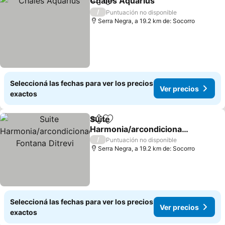
Chales Aquarius
Compartir
Añadir a favoritos
/
Puntuación no disponible
Serra Negra, a 19.2 km de: Socorro
Seleccioná las fechas para ver los precios
Ver precios
exactos
Suite
Compartir
Añadir a favoritos
Harmonia/arcondicionado
/500m Fontana Ditrevi
/
Puntuación no disponible
Serra Negra, a 19.2 km de: Socorro
Seleccioná las fechas para ver los precios
Ver precios
exactos