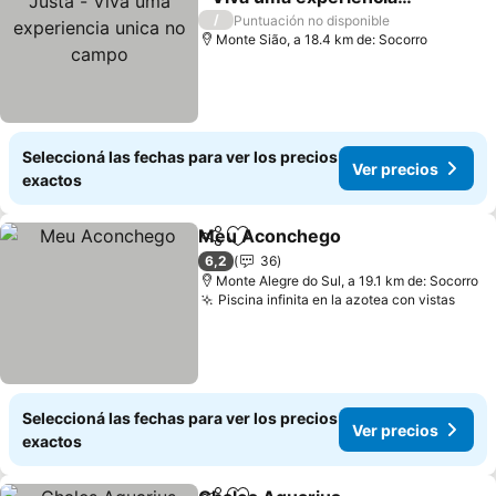
unica no campo
/
Puntuación no disponible
Monte Sião, a 18.4 km de: Socorro
Seleccioná las fechas para ver los precios
Ver precios
exactos
Meu Aconchego
Compartir
Añadir a favoritos
6,2
36
Monte Alegre do Sul, a 19.1 km de: Socorro
Piscina infinita en la azotea con vistas
Seleccioná las fechas para ver los precios
Ver precios
exactos