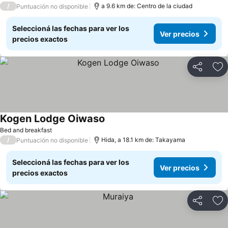
/
a 9.6 km de: Centro de la ciudad
Puntuación no disponible
Seleccioná las fechas para ver los
Ver precios
precios exactos
Compartir
Añ
Kogen Lodge Oiwaso
Bed and breakfast
/
Hida, a 18.1 km de: Takayama
Puntuación no disponible
Seleccioná las fechas para ver los
Ver precios
precios exactos
Compartir
Añ