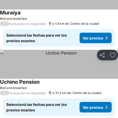
Muraiya
Bed and breakfast
/
a 1.9 km de: Centro de la ciudad
Puntuación no disponible
Seleccioná las fechas para ver los
Ver precios
precios exactos
Compartir
Añ
Uchino Pension
Bed and breakfast
/
a 31.2 km de: Centro de la ciudad
Puntuación no disponible
Seleccioná las fechas para ver los
Ver precios
precios exactos