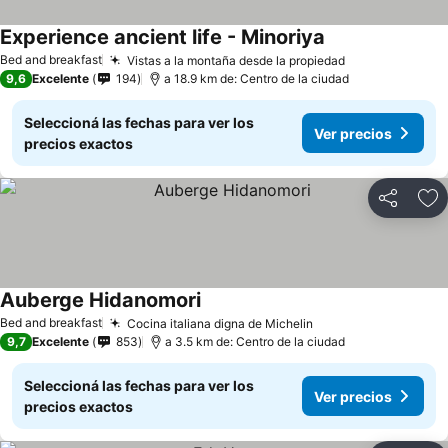
Experience ancient life - Minoriya
Bed and breakfast
Vistas a la montaña desde la propiedad
9,6
Excelente
194
a 18.9 km de: Centro de la ciudad
Seleccioná las fechas para ver los
Ver precios
precios exactos
Compartir
Añ
Auberge Hidanomori
Bed and breakfast
Cocina italiana digna de Michelin
9,7
Excelente
853
a 3.5 km de: Centro de la ciudad
Seleccioná las fechas para ver los
Ver precios
precios exactos