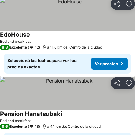
Compartir
Añ
EdoHouse
Bed and breakfast
8,8
Excelente
12
a 11.6 km de: Centro de la ciudad
Seleccioná las fechas para ver los
Ver precios
precios exactos
Compartir
Añ
Pension Hanatsubaki
Bed and breakfast
8,6
Excelente
18
a 4.1 km de: Centro de la ciudad