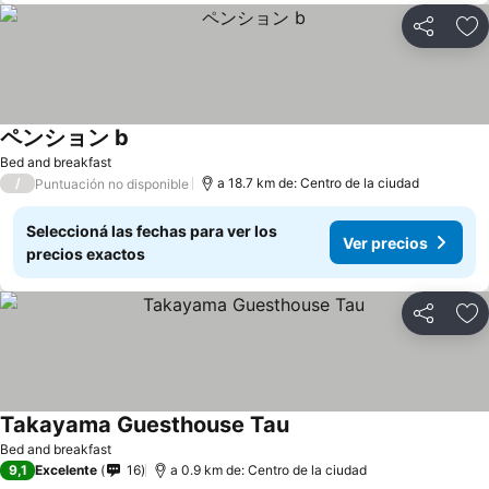
Compartir
Añ
ペンション b
Bed and breakfast
/
a 18.7 km de: Centro de la ciudad
Puntuación no disponible
Seleccioná las fechas para ver los
Ver precios
precios exactos
Compartir
Añ
Takayama Guesthouse Tau
Bed and breakfast
9,1
Excelente
16
a 0.9 km de: Centro de la ciudad