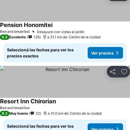
Pension Honomitei
Bed and breakfast
Desayuno con vistas al jardín
9,5
Excelente
125
a 31.1 km de: Centro de la ciudad
Seleccioná las fechas para ver los
Ver precios
precios exactos
Compartir
Añ
Resort Inn Chirorian
Bed and breakfast
8,2
Muy bueno
22
a 31.0 km de: Centro de la ciudad
Seleccioná las fechas para ver los
Ver precios