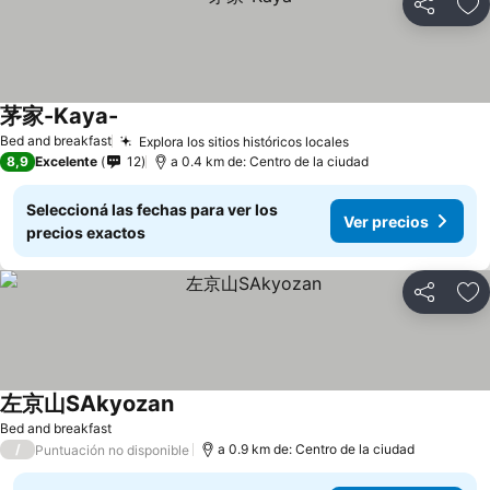
Compartir
Añ
茅家-Kaya-
Bed and breakfast
Explora los sitios históricos locales
8,9
Excelente
12
a 0.4 km de: Centro de la ciudad
Seleccioná las fechas para ver los
Ver precios
precios exactos
Compartir
Añ
左京山SAkyozan
Bed and breakfast
/
a 0.9 km de: Centro de la ciudad
Puntuación no disponible