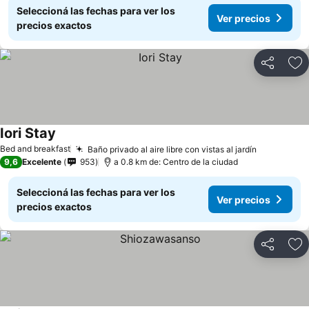
Seleccioná las fechas para ver los
Ver precios
precios exactos
Compartir
Añ
Iori Stay
Bed and breakfast
Baño privado al aire libre con vistas al jardín
9,6
Excelente
953
a 0.8 km de: Centro de la ciudad
Seleccioná las fechas para ver los
Ver precios
precios exactos
Compartir
Añ