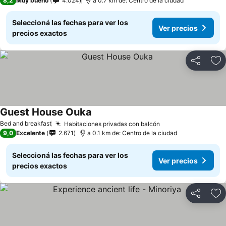
8,2
Muy bueno
4.024
a 0.7 km de: Centro de la ciudad
Seleccioná las fechas para ver los
Ver precios
precios exactos
Compartir
Añ
Guest House Ouka
Bed and breakfast
Habitaciones privadas con balcón
9,0
Excelente
2.671
a 0.1 km de: Centro de la ciudad
Seleccioná las fechas para ver los
Ver precios
precios exactos
Compartir
Añ