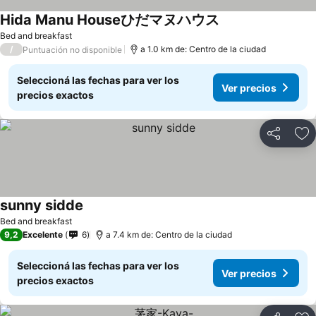
Hida Manu Houseひだマヌハウス
Bed and breakfast
/
a 1.0 km de: Centro de la ciudad
Puntuación no disponible
Seleccioná las fechas para ver los
Ver precios
precios exactos
Compartir
Añ
sunny sidde
Bed and breakfast
9,2
Excelente
6
a 7.4 km de: Centro de la ciudad
Seleccioná las fechas para ver los
Ver precios
precios exactos