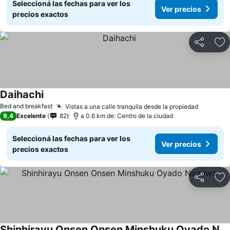
Seleccioná las fechas para ver los
Ver precios
precios exactos
Compartir
Añ
Daihachi
Bed and breakfast
Vistas a una calle tranquila desde la propiedad
9,4
Excelente
82
a 0.6 km de: Centro de la ciudad
Seleccioná las fechas para ver los
Ver precios
precios exactos
Compartir
Añ
Shinhirayu Onsen Onsen Minshuku Oyado Nozawa