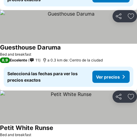
Compartir
Añ
Guesthouse Daruma
Bed and breakfast
8,9
Excelente
11
a 0.3 km de: Centro de la ciudad
Seleccioná las fechas para ver los
Ver precios
precios exactos
Compartir
Añ
Petit White Runse
Bed and breakfast