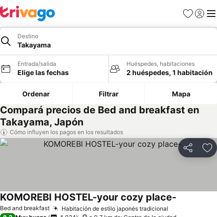
Favoritos
Iniciar 
Me
Destino
Takayama
Entrada/salida
Huéspedes, habitaciones
Elige las fechas
2 huéspedes, 1 habitación
Ordenar
Filtrar
Mapa
Compará precios de Bed and breakfast en
Takayama, Japón
Cómo influyen los pagos en los resultados
Compartir
Añ
KOMOREBI HOSTEL-your cozy place-
Bed and breakfast
Habitación de estilo japonés tradicional