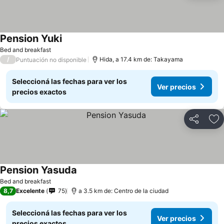
Pension Yuki
Bed and breakfast
/
Hida, a 17.4 km de: Takayama
Puntuación no disponible
Seleccioná las fechas para ver los
Ver precios
precios exactos
Compartir
Añ
Pension Yasuda
Bed and breakfast
8,7
Excelente
75
a 3.5 km de: Centro de la ciudad
Seleccioná las fechas para ver los
Ver precios
precios exactos