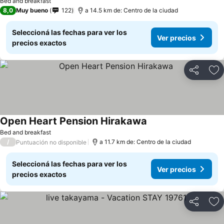
Bed and breakfast
8,0
Muy bueno
122
a 14.5 km de: Centro de la ciudad
Seleccioná las fechas para ver los
Ver precios
precios exactos
Compartir
Añ
Open Heart Pension Hirakawa
Bed and breakfast
/
a 11.7 km de: Centro de la ciudad
Puntuación no disponible
Seleccioná las fechas para ver los
Ver precios
precios exactos
Compartir
Añ