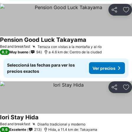
Compartir
Añ
Pension Good Luck Takayama
Bed and breakfast
Terraza con vistas a la montaña y al río
8,2
Muy bueno
94
a 4.6 km de: Centro de la ciudad
Seleccioná las fechas para ver los
Ver precios
precios exactos
Compartir
Añ
Iori Stay Hida
Bed and breakfast
Diseño tradicional y moderno
9,6
Excelente
213
Hida, a 11.4 km de: Takayama