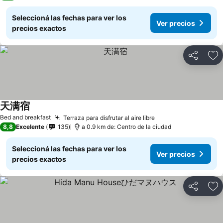
Seleccioná las fechas para ver los
Ver precios
precios exactos
Compartir
Añ
天满宿
Bed and breakfast
Terraza para disfrutar al aire libre
8,8
Excelente
135
a 0.9 km de: Centro de la ciudad
Seleccioná las fechas para ver los
Ver precios
precios exactos
Compartir
Añ