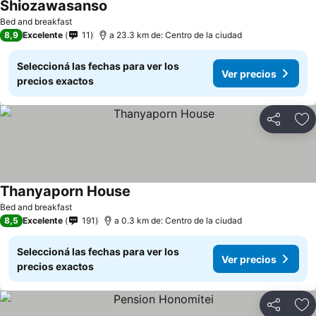
Shiozawasanso
Bed and breakfast
8,9
Excelente
11
a 23.3 km de: Centro de la ciudad
Seleccioná las fechas para ver los
Ver precios
precios exactos
Compartir
Añ
Thanyaporn House
Bed and breakfast
8,5
Excelente
191
a 0.3 km de: Centro de la ciudad
Seleccioná las fechas para ver los
Ver precios
precios exactos
Compartir
Añ