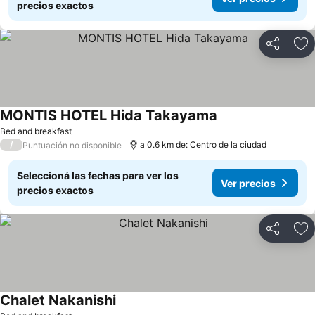
precios exactos
Compartir
Añ
MONTIS HOTEL Hida Takayama
Bed and breakfast
/
a 0.6 km de: Centro de la ciudad
Puntuación no disponible
Seleccioná las fechas para ver los
Ver precios
precios exactos
Compartir
Añ
Chalet Nakanishi